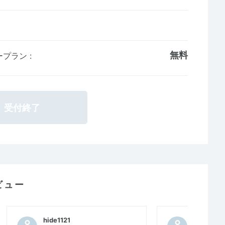
無料
ループラン
:
受付終了
ビュー
hide1121
hide1121