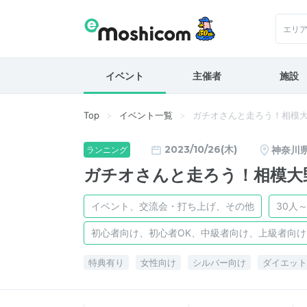
エリ
イベント
主催者
施設
Top
イベント一覧
ガチオさんと走ろう！相模
2023/10/26(木)
神奈川
ランニング
ガチオさんと走ろう！相模大
イベント、交流会・打ち上げ、その他
30人～
初心者向け、初心者OK、中級者向け、上級者向
特典有り
女性向け
シルバー向け
ダイエット