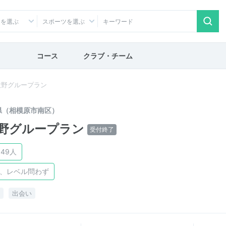
アを選ぶ
スポーツを選ぶ
コース
クラブ・チーム
大野グループラン
県（相模原市南区）
野グループラン
受付終了
49人
け、レベル問わず
出会い