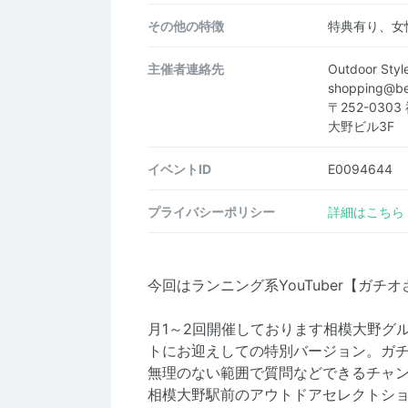
その他の特徴
特典有り、女
主催者連絡先
Outdoor St
shopping@b
〒252-03
大野ビル3F
イベントID
E0094644
プライバシーポリシー
詳細はこちら
今回はランニング系YouTuber【ガ
月1～2回開催しております相模大野グ
トにお迎えしての特別バージョン。ガ
無理のない範囲で質問などできるチャ
相模大野駅前のアウトドアセレクトショップ「