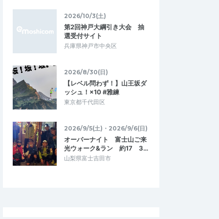
5.00
5.00
1
2023/10/31
2026/10/3(土)
ンの基本的知識の
気分爽快みんな和気あいあいグルラ
第2回神戸大綱引き大会 抽
ン^ ^
選受付サイト
親切で優しい方でし
グループランイベントに初めて参加しまし
兵庫県神戸市中央区
いろなことを教えていた
た！ガチオさんに実際にお会いしてお話で
あり、Tシャツにかわ…
きたことはもちろん楽しかったのですが…
2026/8/30(日)
！相模大野グループ
ガチオさんと走ろう！相模大野グループ
【レベル問わず！】山王坂ダ
ラン
2024/4/19
2023/10/28
ッシュ！×10 #雅練
東京都千代田区
2026/9/5(土)・2026/9/6(日)
オーバーナイト 富士山ご来
光ウォーク&ラン 約17 3…
山梨県富士吉田市