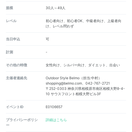
規模
30人～49人
レベル
初心者向け、初心者OK、中級者向け、上級者向
け、レベル問わず
当日申込
可
計測
-
その他の特徴
女性向け、シルバー向け、ダイエット、出会い
主催者連絡先
Outdoor Style Belmo（担当:中村）
shopping@belmo.com、042-767-2721
〒252-0303 神奈川県相模原市南区相模大野8-4-
10 サウスフロント相模大野ビル3F
イベントID
E0106657
プライバシーポリシ
詳細はこちら
ー