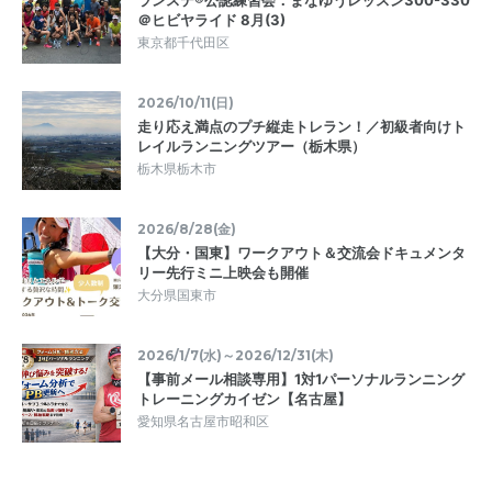
ランステ®公認練習会：まなゆうレッスン300-330
＠ヒビヤライド 8月(3)
東京都千代田区
2026/10/11(日)
走り応え満点のプチ縦走トレラン！／初級者向けト
レイルランニングツアー（栃木県）
栃木県栃木市
2026/8/28(金)
【大分・国東】ワークアウト＆交流会ドキュメンタ
リー先行ミニ上映会も開催
大分県国東市
2026/1/7(水)～2026/12/31(木)
【事前メール相談専用】1対1パーソナルランニング
トレーニングカイゼン【名古屋】
愛知県名古屋市昭和区