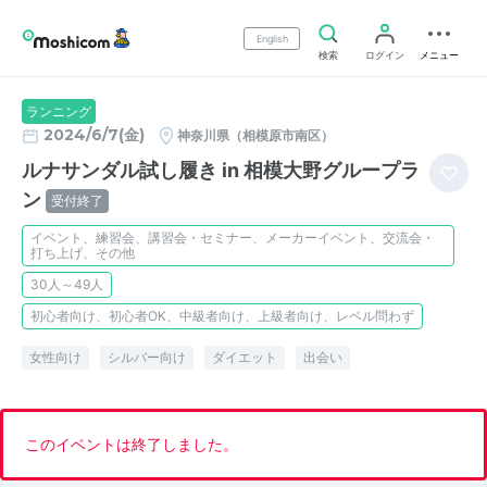
English
検索
ログイン
メニュー
ランニング
2024/6/7(金)
神奈川県（相模原市南区）
ルナサンダル試し履き in 相模大野グループラ
ン
受付終了
イベント、練習会、講習会・セミナー、メーカーイベント、交流会・
打ち上げ、その他
30人～49人
初心者向け、初心者OK、中級者向け、上級者向け、レベル問わず
女性向け
シルバー向け
ダイエット
出会い
このイベントは終了しました。