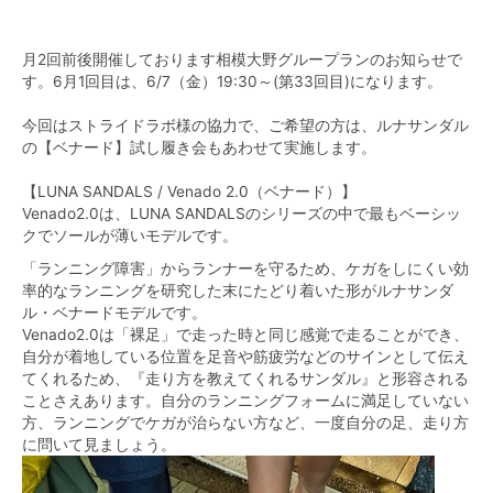
月2回前後開催しております相模大野グループランのお知らせで
す。6月1回目は、6/7（金）19:30～(第33回目)になります。
今回はストライドラボ様の協力で、ご希望の方は、ルナサンダル
の【ベナード】試し履き会もあわせて実施します。
【LUNA SANDALS / Venado 2.0（ベナード）】
Venado2.0は、LUNA SANDALSのシリーズの中で最もベーシッ
クでソールが薄いモデルです。
「ランニング障害」からランナーを守るため、ケガをしにくい効
率的なランニングを研究した末にたどり着いた形がルナサンダ
ル・ベナードモデルです。
Venado2.0は「裸足」で走った時と同じ感覚で走ることができ、
自分が着地している位置を足音や筋疲労などのサインとして伝え
てくれるため、『走り方を教えてくれるサンダル』と形容される
ことさえあります。自分のランニングフォームに満足していない
方、ランニングでケガが治らない方など、一度自分の足、走り方
に問いて見ましょう。