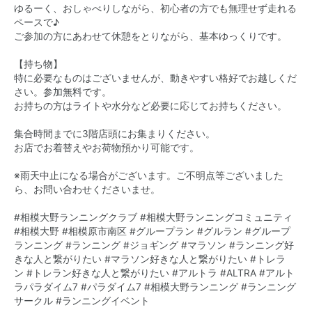
ゆるーく、おしゃべりしながら、初心者の方でも無理せず走れる
ペースで♪
ご参加の方にあわせて休憩をとりながら、基本ゆっくりです。
【持ち物】
特に必要なものはございませんが、動きやすい格好でお越しくだ
さい。参加無料です。
お持ちの方はライトや水分など必要に応じてお持ちください。
集合時間までに3階店頭にお集まりください。
お店でお着替えやお荷物預かり可能です。
※雨天中止になる場合がございます。ご不明点等ございました
ら、お問い合わせくださいませ。
#相模大野ランニングクラブ
#相模大野ランニングコミュニティ
#相模大野
#相模原市南区
#グループラン
#グルラン
#グループ
ランニング
#ランニング
#ジョギング
#マラソン
#ランニング好
きな人と繋がりたい
#マラソン好きな人と繋がりたい
#トレラ
ン
#トレラン好きな人と繋がりたい
#アルトラ
#ALTRA
#アルト
ラパラダイム7
#パラダイム7
#相模大野ランニング
#ランニング
サークル
#ランニングイベント