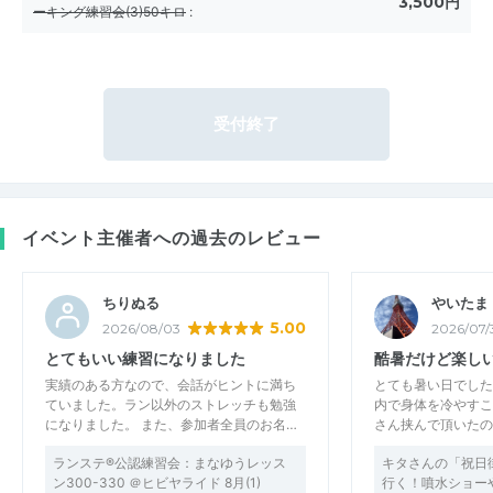
3,500円
ーキング練習会(3)50キロ
:
受付終了
イベント主催者への過去のレビュー
ちりぬる
やいたま
5.00
2026/08/03
2026/07/
とてもいい練習になりました
酷暑だけど楽し
実績のある方なので、会話がヒントに満ち
とても暑い日でした
ていました。ラン以外のストレッチも勉強
内で身体を冷やすこ
になりました。 また、参加者全員のお名…
さん挟んで頂いたの
ランステ®公認練習会：まなゆうレッス
キタさんの「祝日
ン300-330 ＠ヒビヤライド 8月(1)
行く！噴水ショー