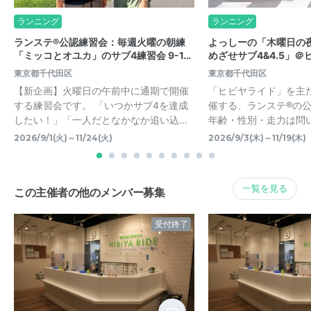
ランニング
ランニング
ランステ®公認練習会：毎週火曜の朝練
よっしーの「木曜日の
「ミッコとオユカ」のサブ4練習会 9-1…
めざせサブ4&4.5」＠ヒ
東京都千代田区
東京都千代田区
【新企画】火曜日の午前中に通期で開催
「ヒビヤライド」を主
する練習会です。 「いつかサブ4を達成
催する、ランステ®の
したい！」「一人だとなかなか追い込…
年齢・性別・走力は問
2026/9/1(火)～11/24(火)
2026/9/3(木)～11/19(木)
一覧を見る
この主催者の他のメンバー募集
受付終了