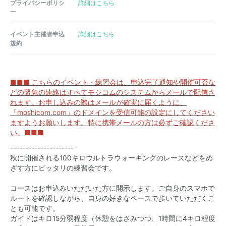
プライバシーポリシ
詳細はこちら
ー
イベント主催者申込
詳細はこちら
規約
■■■ こちらのイベント・練習会は、申込完了通知や開催可否な
どの緊急の連絡はすべてモシコムのシステムからメールで配信さ
れます。お申し込みの際はメールが確実に届くように、
「moshicom.com」のドメインを受信可能の設定にしてください
ますようお願いします。特に携帯メールの方は必ずご確認くださ
い。■■■
---------------------
秋に開催される100キロウルトラウォーキングのレースなどをめ
ざす方にピッタリの練習会です。
コースはお申込みいただいた方に開示します。ご自身のスマホで
ルートを確認しながら、自身の好きなペースで歩いていただくこ
とも可能です。
ガイドはキロ15分弱程度（休憩をはさみつつ、1時間に4キロ程度