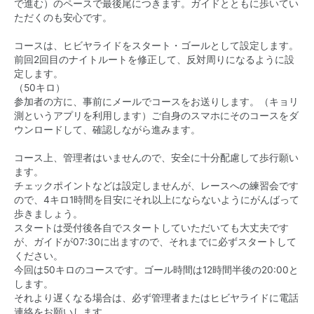
で進む）のペースで最後尾につきます。ガイドとともに歩いてい
ただくのも安心です。
コースは、ヒビヤライドをスタート・ゴールとして設定します。
前回2回目のナイトルートを修正して、反対周りになるように設
定します。
（50キロ）
参加者の方に、事前にメールでコースをお送りします。（キョリ
測というアプリを利用します）ご自身のスマホにそのコースをダ
ウンロードして、確認しながら進みます。
コース上、管理者はいませんので、安全に十分配慮して歩行願い
ます。
チェックポイントなどは設定しませんが、レースへの練習会です
ので、4キロ1時間を目安にそれ以上にならないようにがんばって
歩きましょう。
スタートは受付後各自でスタートしていただいても大丈夫です
が、ガイドが07:30に出ますので、それまでに必ずスタートして
ください。
今回は50キロのコースです。ゴール時間は12時間半後の20:00と
します。
それより遅くなる場合は、必ず管理者またはヒビヤライドに電話
連絡をお願いします。