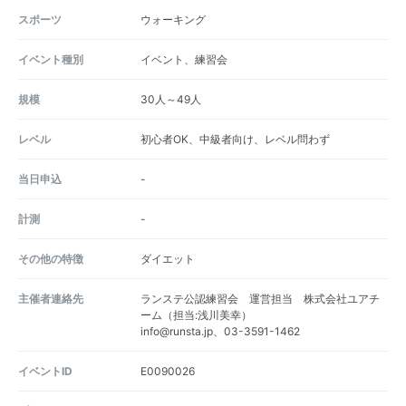
スポーツ
ウォーキング
イベント種別
イベント、練習会
規模
30人～49人
レベル
初心者OK、中級者向け、レベル問わず
当日申込
-
計測
-
その他の特徴
ダイエット
主催者連絡先
ランステ公認練習会 運営担当 株式会社ユアチ
ーム（担当:浅川美幸）
info@runsta.jp、03-3591-1462
イベントID
E0090026