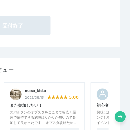
受付終了
ビュー
masa_kid.a
grgr07
5.00
2025/08/13
2025/05/19
また参加したい！
初心者におすすめ
スパルタンのオブスタをここまで幅広く屋
興味はあっても、い
外で練習できる施設はなかなか無いので参
ンジし難いと思って
加して良かったです！ オブスタ攻略ため…
イベントのおかげで