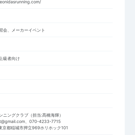
leonidasrunning.com/
習会、メーカーイベント
上級者向け
ンニングクラブ（担当:髙橋海輝）
let@gmail.com、070-4233-7715
1 東京都稲城市押立969ホリホック101