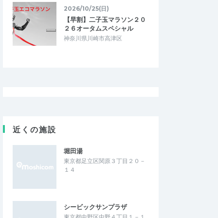
2026/10/25(日)
【早割】二子玉マラソン２０
２６オータムスペシャル
神奈川県川崎市高津区
近くの施設
堀田湯
東京都足立区関原３丁目２０－
１４
シービックサンプラザ
東京都中野区中野４丁目１－１