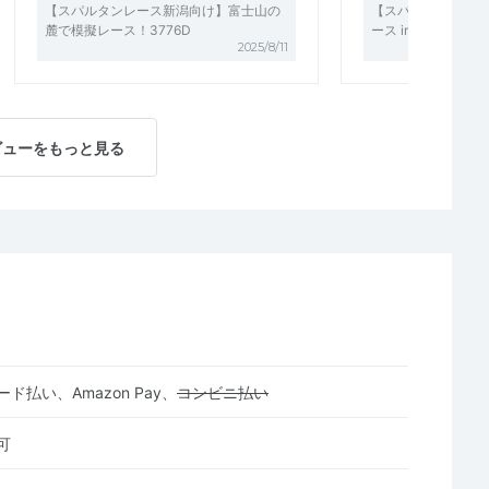
【スパルタンレース新潟向け】富士山の
【スパルタンレース
麓で模擬レース！3776D
ース in Attack Base
2025/8/11
ビューをもっと見る
ド払い、Amazon Pay、
コンビニ払い
可