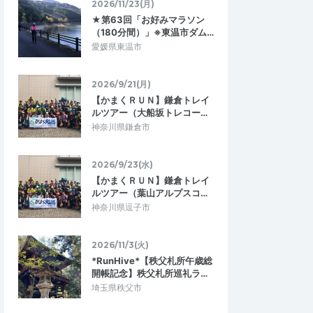
2026/11/23(月)
千葉直前！】模擬レ
【サブ4特化のマラソン練習会！】秋の3
★第63回「お好みマラソン
0km走in多摩川 11/30
2025/5/17
2024/11/30
（180分間）」※東温市ダム…
愛媛県東温市
2026/9/21(月)
【かまくＲＵＮ】鎌倉トレイ
ルツアー（大船坂トレコー…
神奈川県鎌倉市
2026/9/23(水)
【かまくＲＵＮ】鎌倉トレイ
ルツアー（葉山アルプスコ…
神奈川県逗子市
2026/11/3(火)
*RunHive*【秩父札所午歳総
開帳記念】秩父札所巡礼ラ…
埼玉県秩父市