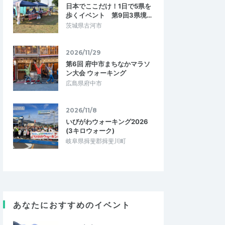
日本でここだけ！1日で5県を
歩くイベント 第9回3県境…
茨城県古河市
2026/11/29
第6回 府中市まちなかマラソ
ン大会 ウォーキング
広島県府中市
2026/11/8
いびがわウォーキング2026
(3キロウォーク)
岐阜県揖斐郡揖斐川町
DragonSnake
4.00
4.33
2024/12/02
現状把握には良い練習になりました
きなりレースにチャレ
初めての参加です。走路は思いのほか狭く
いました。でも、この
細かなアップダウンやカーブもありました
あなたにおすすめのイベント
雰囲気がわかり、参…
が、トータルでは良い練習になりました…