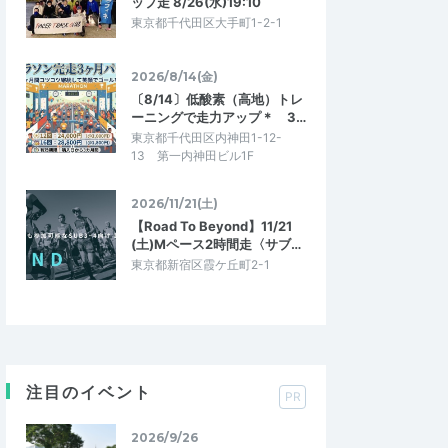
ップ走 8/26(水)19:10
東京都千代田区大手町1-2-1
2026/8/14(金)
〔8/14〕低酸素（高地）トレ
ーニングで走力アップ＊ 3…
東京都千代田区内神田1-12-
13 第一内神田ビル1F
2026/11/21(土)
【Road To Beyond】11/21
(土)Mペース2時間走〈サブ…
東京都新宿区霞ケ丘町2-1
注目のイベント
PR
2026/9/26