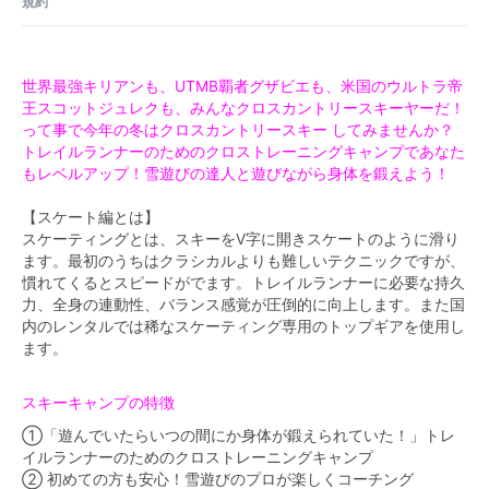
規約
世界最強キリアンも、UTMB覇者グザビエも、米国のウルトラ帝
王スコットジュレクも、みんなクロスカントリースキーヤーだ！
って事で今年の冬はクロスカントリースキー してみませんか？
トレイルランナーのためのクロストレーニングキャンプであなた
もレベルアップ！雪遊びの達人と遊びながら身体を鍛えよう！
【スケート編とは】
スケーティングとは、スキーをV字に開きスケートのように滑り
ます。最初のうちはクラシカルよりも難しいテクニックですが、
慣れてくるとスピードがでます。トレイルランナーに必要な持久
力、全身の連動性、バランス感覚が圧倒的に向上します。また国
内のレンタルでは稀なスケーティング専用のトップギアを使用し
ます。
スキーキャンプの特徴
①「遊んでいたらいつの間にか身体が鍛えられていた！」トレ
イルランナーのためのクロストレーニングキャンプ
② 初めての方も安心！雪遊びのプロが楽しくコーチング