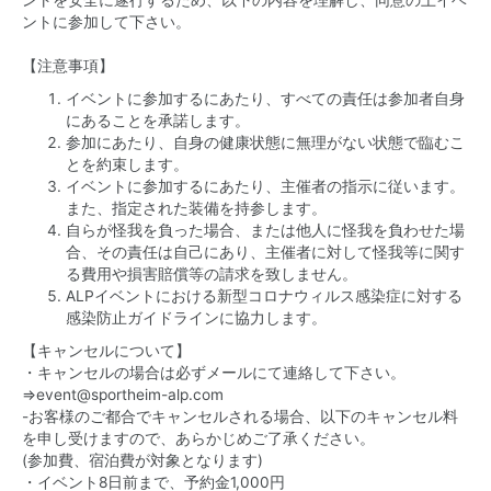
ントを安全に遂行するため、以下の内容を理解し、同意の上イベ
ントに参加して下さい。
【注意事項】
イベントに参加するにあたり、すべての責任は参加者自身
にあることを承諾します。
参加にあたり、自身の健康状態に無理がない状態で臨むこ
とを約束します。
イベントに参加するにあたり、主催者の指示に従います。
また、指定された装備を持参します。
自らが怪我を負った場合、または他人に怪我を負わせた場
合、その責任は自己にあり、主催者に対して怪我等に関す
る費用や損害賠償等の請求を致しません。
ALPイベントにおける新型コロナウィルス感染症に対する
感染防止ガイドラインに協力します。
【キャンセルについて】
・キャンセルの場合は必ずメールにて連絡して下さい。
⇒
event@sportheim-alp.com
-お客様のご都合でキャンセルされる場合、以下のキャンセル料
を申し受けますので、あらかじめご了承ください。
(参加費、宿泊費が対象となります)
・イベント8日前まで、予約金1,000円