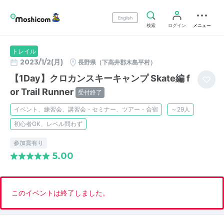
English
検索
ログイン
メニュー
トレイル
2023/1/2(月)
長野県（下高井郡木島平村）
【1Day】クロカンスキーキャンプ Skate編 f
or Trail Runner
受付終了
イベント、練習会、講習会・セミナー、ツアー・合宿
～29人
初心者OK、レベル問わず
参加賞有り
5.00
このイベントは終了しました。