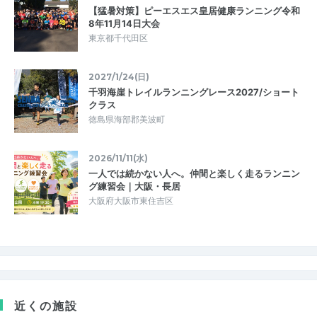
【猛暑対策】ピーエスエス皇居健康ランニング令和
8年11月14日大会
東京都千代田区
2027/1/24(日)
千羽海崖トレイルランニングレース2027/ショート
クラス
徳島県海部郡美波町
2026/11/11(水)
一人では続かない人へ。仲間と楽しく走るランニン
グ練習会｜大阪・長居
大阪府大阪市東住吉区
近くの施設