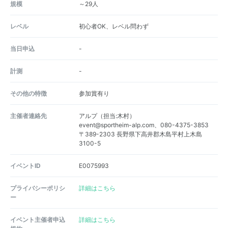
規模
～29人
レベル
初心者OK、レベル問わず
当日申込
-
計測
-
その他の特徴
参加賞有り
主催者連絡先
アルプ（担当:木村）
event@sportheim-alp.com、080-4375-3853
〒389-2303 長野県下高井郡木島平村上木島
3100-5
イベントID
E0075993
プライバシーポリシ
詳細はこちら
ー
イベント主催者申込
詳細はこちら