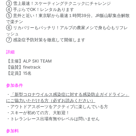
③ 雪上最速！スケーティングテクニックにチャレンジ
④ 手ぶらでOK！レンタルあります
⑤ 意外と近い！東京駅から最速１時間39分。JR飯山駅集合解散
で楽チン
⑥ リカバリーもバッチリ！アルプの農家メシで身も心もリフレ
ッシュ
⑦ 感染症予防対策を徹底して開催します
詳細
【主催】ALP SKI TEAM
【協賛】finetrack
【定員】15名
参加条件
・
「新型コロナウイルス感染症に対する感染防止ガイドライン」
にご協力いただける方（必ずお読みください）
・アウトドアスポーツをアクティブに楽しんでいる方
・スキーが初めての方、大歓迎！
・トレランレース出場有無やレベルは問いません
参加料