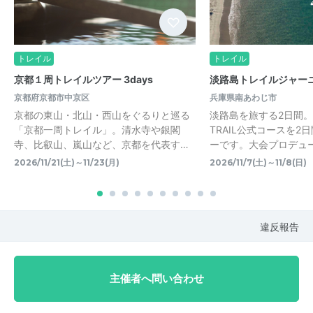
トレイル
トレイル
京都１周トレイルツアー 3days
淡路島トレイルジャーニー
京都府京都市中京区
兵庫県南あわじ市
京都の東山・北山・西山をぐるりと巡る
淡路島を旅する2日間。 AW
「京都一周トレイル」。清水寺や銀閣
TRAIL公式コースを2
寺、比叡山、嵐山など、京都を代表す…
ーです。大会プロデューサ
2026/11/21(土)～11/23(月)
2026/11/7(土)～11/8(日)
違反報告
主催者へ問い合わせ