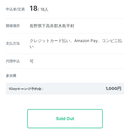
18
申込者/定員
/ 18人
開催場所
長野県下高井郡木島平村
クレジットカード払い、Amazon Pay、コンビニ払
支払方法
い
代理申込
可
参加費
1,000円
1Dayキャンプ予約金
:
Sold Out