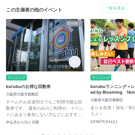
一覧を見る
この主催者の他のイベント
受付終了
ランニング
ランニング
kurubuのお得な回数券
kurubuランニング＜レ
ed by Blooming 1k
大阪府大阪市都島区
大阪府大阪市都島区
チームやお友達同士でもご利用可能な回
走りを改善！強化！初
数券です。 週末のみのご利用や、イベン
スメ！
トにあまり参加しない方などにおすす…
2018/11/24(土)
申込月から12ヶ月間