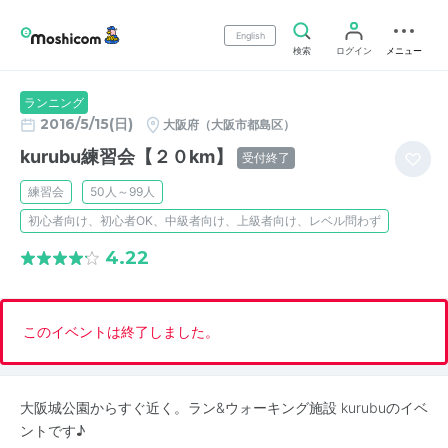
English
検索
ログイン
メニュー
ランニング
2016/5/15(日)
大阪府（大阪市都島区）
kurubu練習会【２０km】
受付終了
練習会
50人～99人
初心者向け、初心者OK、中級者向け、上級者向け、レベル問わず
4.22
このイベントは終了しました。
大阪城公園からすぐ近く。ラン&ウォーキング施設 kurubuのイベ
ントです♪