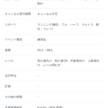
払い
キャンセル受付期間
キャンセル不可
スポーツ
ランニング(種目：フル、ハーフ、ウルトラ、駅
伝・リレー)
イベント種別
練習会
規模
50人～99人
レベル
初心者向け、初心者OK、中級者向け、上級者向
け、レベル問わず
当日申込
-
計測
-
その他の特徴
-
主催者連絡先
kurubu（担当:森岡）