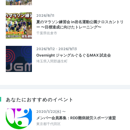
2026/8/11
夏のマラソン練習会 in岩名運動公園クロスカントリ
ー 〜目標達成に向けたトレーニング〜
千葉県佐倉市
2026/9/12・2026/9/13
Overnight ジャングルぐるぐるMAX 試走会
埼玉県入間郡越生町
あなたにおすすめのイベント
2020/1/22(水) 〜
メンバー会員募集：RDD難病就労スポーツ連盟
東京都千代田区