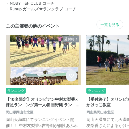
・NOBY T&F CLUB コーチ
・Runup ガールズ☆ランクラブ コーチ
一覧を見る
この主催者の他のイベント
受付終了
ランニング
ランニング
【10名限定】オリンピアン中村友梨香×
【受付終了】オリンピ
裸足ランニング第一人者 吉野剛 ランニ…
かけっこ教室
岡山県岡山市北区
岡山県岡山市北区
岡山天満屋にてランニングイベント開
岡山天満屋にて元天満
催！！ 中村友梨香×吉野剛が個性あふれ
友梨香さんによるかけ