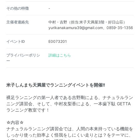
その他の特徴
-
主催者連絡先
中村・吉野（担当:米子天満屋3階・好日山荘）
yurikanakamura39@gmail.com、0859-35-1356
イベントID
E0073201
プライバシーポリシ
詳細はこちら
ー
米子しんまち天満屋でランニングイベントを開催!!
裸足ランニングの第一人者である吉野剛による、ナチュラルラン
ニング講習会、そして、中村友梨香による、一本歯下駄 GETTA
ランニング教室です！
☆内容☆
ナチュラルランニング講習会では、人間の本来持っている機能を
しっかり使った効率よく怪我をしにくい走りとは？をテーマに、