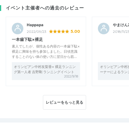
イベント主催者への過去のレビュー
Happapa
やまけん
5.00
2022/09/23
2018/11/2
一本歯下駄×裸足
素人でしたが、個性ある内容の一本歯下駄×
裸足に興味を持ち参加しました。日頃意識
することのない体の使い方に翌日から筋…
オリンピアン中村友梨香× 裸足ランニン
オリンピアン中村
グ第一人者 吉野剛 ランニングイベント
ーナーによるラン
2022/9/18
レビューをもっと見る