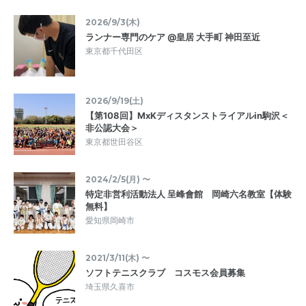
2026/9/3(木)
ランナー専門のケア @皇居 大手町 神田至近
東京都千代田区
2026/9/19(土)
【第108回】MxKディスタンストライアルin駒沢＜
非公認大会＞
東京都世田谷区
2024/2/5(月) 〜
特定非営利活動法人 呈峰會館 岡崎六名教室【体験
無料】
愛知県岡崎市
2021/3/11(木) 〜
ソフトテニスクラブ コスモス会員募集
埼玉県久喜市