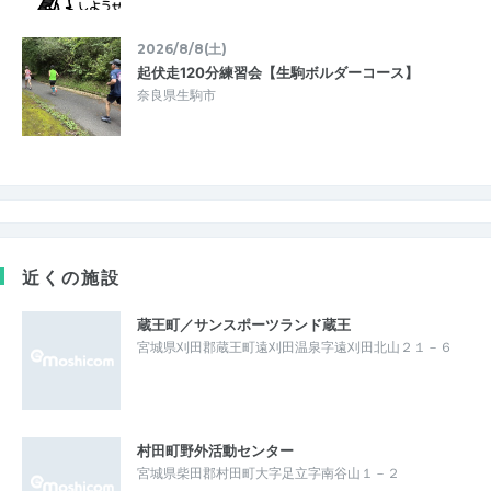
2026/8/8(土)
起伏走120分練習会【生駒ボルダーコース】
奈良県生駒市
近くの施設
蔵王町／サンスポーツランド蔵王
宮城県刈田郡蔵王町遠刈田温泉字遠刈田北山２１－６
村田町野外活動センター
宮城県柴田郡村田町大字足立字南谷山１－２