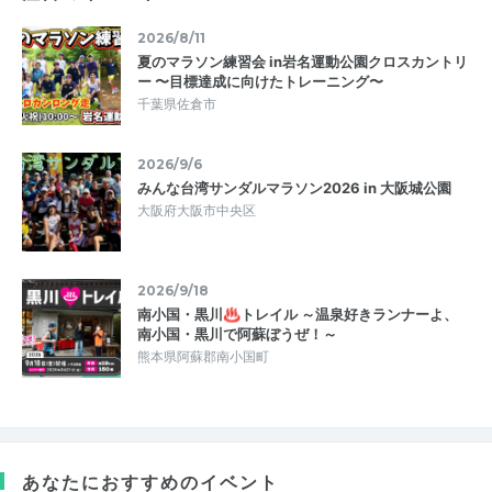
2026/8/11
夏のマラソン練習会 in岩名運動公園クロスカントリ
ー 〜目標達成に向けたトレーニング〜
千葉県佐倉市
2026/9/6
みんな台湾サンダルマラソン2026 in 大阪城公園
大阪府大阪市中央区
2026/9/18
南小国・黒川♨トレイル ～温泉好きランナーよ、
南小国・黒川で阿蘇ぼうぜ！～
熊本県阿蘇郡南小国町
あなたにおすすめのイベント