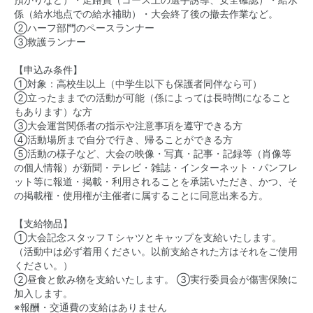
預かりなど）・走路員（コース上の選手誘導、安全確認）・給水
係（給水地点での給水補助）・大会終了後の撤去作業など。
②ハーフ部門のペースランナー
③救護ランナー
【申込み条件】
①対象：高校生以上（中学生以下も保護者同伴なら可）
②立ったままでの活動が可能（係によっては長時間になること
もあります）な方
③大会運営関係者の指示や注意事項を遵守できる方
④活動場所まで自分で行き、帰ることができる方
⑤活動の様子など、大会の映像・写真・記事・記録等（肖像等
の個人情報）が新聞・テレビ・雑誌・インターネット・パンフレ
ット等に報道・掲載・利用されることを承諾いただき、かつ、そ
の掲載権・使用権が主催者に属することに同意出来る方。
【支給物品】
①大会記念スタッフＴシャツとキャップを支給いたします。
（活動中は必ず着用ください。以前支給された方はそれをご使用
ください。）
②昼食と飲み物を支給いたします。 ③実行委員会が傷害保険に
加入します。
※報酬・交通費の支給はありません