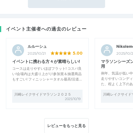
イベント主催者への過去のレビュー
ルルーシュ
Nikolem
5.00
2025/10/21
2025/10/2
イベントに携わる方々が素晴らしい!
マラソンシーズ
用
コースは走りやすいほぼフラット! コスパ良
例年、気温が低い中
い!会場内は大盛り上がり!参加賞＆抽選商品
走りやすいコンディ
もすごい! フィニッシャータオル最高!沿道…
た、程よく上下のあ
川崎レイクサイドマラソン２０２５
川崎レイクサイド
2025/10/19
レビューをもっと見る