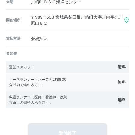
会場
川崎町Ｂ＆Ｇ海洋センター
〒989-1503
宮城県柴田郡川崎町大字川内字北川
開催場所
原山９２
支払方法
会場払い
参加費
無料
運営スタッフ
:
ペースランナー（ハーフを2時間00
無料
分以内で走れる方）
:
救護ランナー（医師・看護師・救急
無料
救命士の資格のある方）
:
受付終了