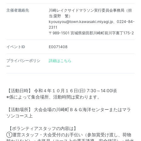
主催者連絡先
川崎レイクサイドマラソン実行委員会事務局（担
当:粟野 繁）
kyousyou@town.kawasaki.miyagi.jp、0224-84-
2311
〒989-1501 宮城県柴田郡川崎町前川字裏丁175-2
イベントID
E0071408
プライバシーポリシ
詳細はこちら
ー
【活動日時】 令和４年１０月１６日(日) 7:30～14:00頃
※係によって集合場所、活動時間は変わります。
【活動場所】 大会会場の川崎町Ｂ＆Ｇ海洋センターまたはマラ
ソンコース上
【ボランティアスタッフの内容は】
①運営スタッフ・大会受付のお手伝い（参加賞受け渡し、荷物