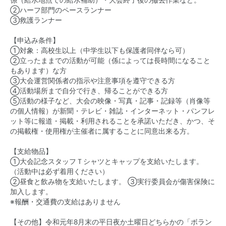
係（給水地点での給水補助）・大会終了後の撤去作業など。
②ハーフ部門のペースランナー
③救護ランナー
【申込み条件】
①対象：高校生以上（中学生以下も保護者同伴なら可）
②立ったままでの活動が可能（係によっては長時間になること
もあります）な方
③大会運営関係者の指示や注意事項を遵守できる方
④活動場所まで自分で行き、帰ることができる方
⑤活動の様子など、大会の映像・写真・記事・記録等（肖像等
の個人情報）が新聞・テレビ・雑誌・インターネット・パンフレ
ット等に報道・掲載・利用されることを承諾いただき、かつ、そ
の掲載権・使用権が主催者に属することに同意出来る方。
【支給物品】
①大会記念スタッフＴシャツとキャップを支給いたします。
（活動中は必ず着用ください）
②昼食と飲み物を支給いたします。 ③実行委員会が傷害保険に
加入します。
※報酬・交通費の支給はありません
【その他】令和元年8月末の平日夜か土曜日どちらかの「ボラン