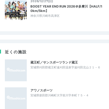
2026/12/27(日)
BOOST YEAR END RUN 2026＠多摩川【HALF/1
0km/5km】
神奈川県川崎市高津区
近くの施設
蔵王町／サンスポーツランド蔵王
宮城県刈田郡蔵王町遠刈田温泉字遠刈田北山２１－６
アワノスポーツ
宮城県柴田郡川崎町大字前川字本町７５－４