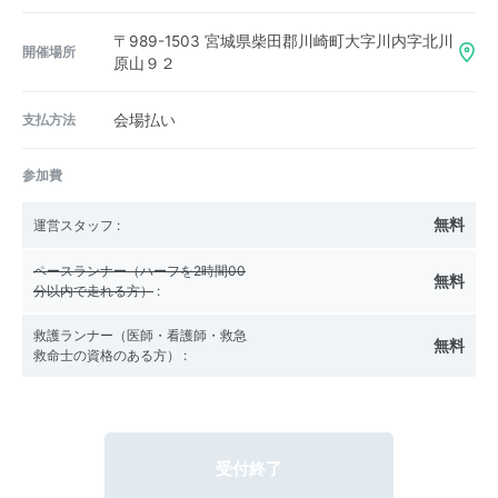
〒989-1503
宮城県柴田郡川崎町大字川内字北川
開催場所
原山９２
支払方法
会場払い
参加費
無料
運営スタッフ
:
ペースランナー（ハーフを2時間00
無料
分以内で走れる方）
:
救護ランナー（医師・看護師・救急
無料
救命士の資格のある方）
:
受付終了