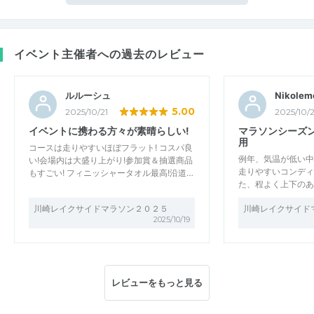
イベント主催者への過去のレビュー
ルルーシュ
Nikolem
5.00
2025/10/21
2025/10/2
イベントに携わる方々が素晴らしい!
マラソンシーズ
用
コースは走りやすいほぼフラット! コスパ良
例年、気温が低い中
い!会場内は大盛り上がり!参加賞＆抽選商品
走りやすいコンディ
もすごい! フィニッシャータオル最高!沿道…
た、程よく上下のあ
川崎レイクサイドマラソン２０２５
川崎レイクサイド
2025/10/19
レビューをもっと見る