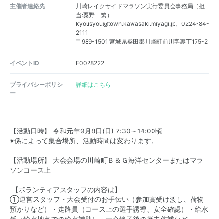
主催者連絡先
川崎レイクサイドマラソン実行委員会事務局（担
当:粟野 繁）
kyousyou@town.kawasaki.miyagi.jp、0224-84-
2111
〒989-1501 宮城県柴田郡川崎町前川字裏丁175-2
イベントID
E0028222
プライバシーポリシ
詳細はこちら
ー
【活動日時】 令和元年9月8日(日) 7:30～14:00頃
※係によって集合場所、活動時間は変わります。
【活動場所】 大会会場の川崎町Ｂ＆Ｇ海洋センターまたはマラ
ソンコース上
【ボランティアスタッフの内容は】
①運営スタッフ・大会受付のお手伝い（参加賞受け渡し、荷物
預かりなど）・走路員（コース上の選手誘導、安全確認）・給水