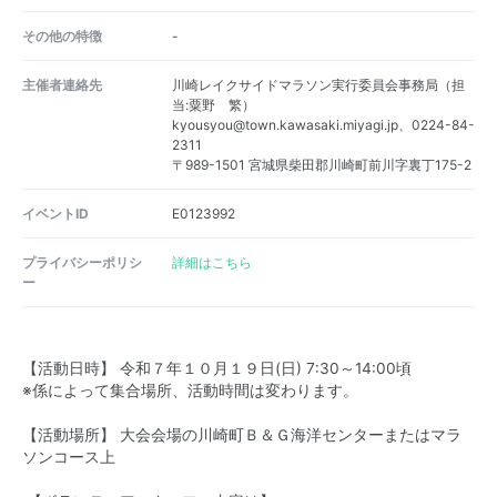
その他の特徴
-
主催者連絡先
川崎レイクサイドマラソン実行委員会事務局（担
当:粟野 繁）
kyousyou@town.kawasaki.miyagi.jp、0224-84-
2311
〒989-1501 宮城県柴田郡川崎町前川字裏丁175-2
イベントID
E0123992
プライバシーポリシ
詳細はこちら
ー
【活動日時】 令和７年１０月１９日(日) 7:30～14:00頃
※係によって集合場所、活動時間は変わります。
【活動場所】 大会会場の川崎町Ｂ＆Ｇ海洋センターまたはマラ
ソンコース上