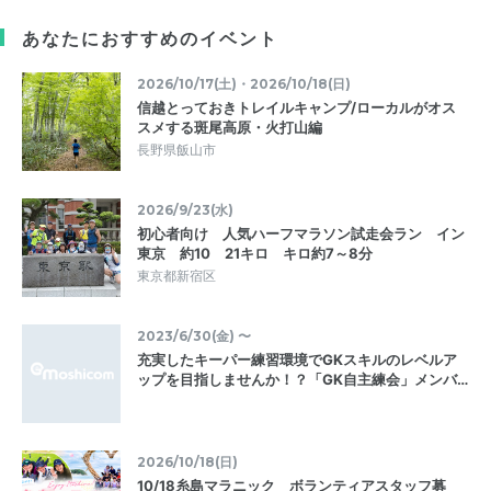
あなたにおすすめのイベント
2026/10/17(土)・2026/10/18(日)
信越とっておきトレイルキャンプ/ローカルがオス
スメする斑尾高原・火打山編
長野県飯山市
2026/9/23(水)
初心者向け 人気ハーフマラソン試走会ラン イン
東京 約10 21キロ キロ約7～8分
東京都新宿区
2023/6/30(金) 〜
充実したキーパー練習環境でGKスキルのレベルア
ップを目指しませんか！？「GK自主練会」メンバ…
2026/10/18(日)
10/18糸島マラニック ボランティアスタッフ募