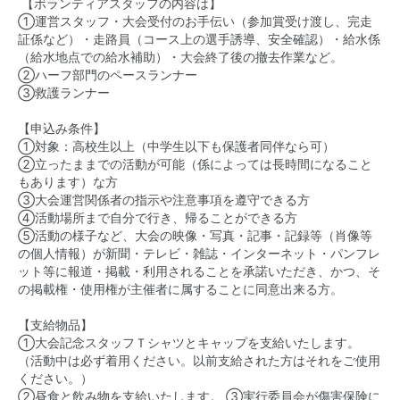
【ボランティアスタッフの内容は】
①運営スタッフ・大会受付のお手伝い（参加賞受け渡し、完走
証係など）・走路員（コース上の選手誘導、安全確認）・給水係
（給水地点での給水補助）・大会終了後の撤去作業など。
②ハーフ部門のペースランナー
③救護ランナー
【申込み条件】
①対象：高校生以上（中学生以下も保護者同伴なら可）
②立ったままでの活動が可能（係によっては長時間になること
もあります）な方
③大会運営関係者の指示や注意事項を遵守できる方
④活動場所まで自分で行き、帰ることができる方
⑤活動の様子など、大会の映像・写真・記事・記録等（肖像等
の個人情報）が新聞・テレビ・雑誌・インターネット・パンフレ
ット等に報道・掲載・利用されることを承諾いただき、かつ、そ
の掲載権・使用権が主催者に属することに同意出来る方。
【支給物品】
①大会記念スタッフＴシャツとキャップを支給いたします。
（活動中は必ず着用ください。以前支給された方はそれをご使用
ください。）
②昼食と飲み物を支給いたします。 ③実行委員会が傷害保険に