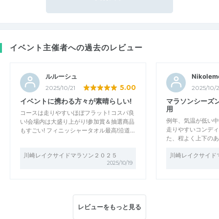
イベント主催者への過去のレビュー
ルルーシュ
Nikolem
5.00
2025/10/21
2025/10/2
イベントに携わる方々が素晴らしい!
マラソンシーズ
用
コースは走りやすいほぼフラット! コスパ良
例年、気温が低い中
い!会場内は大盛り上がり!参加賞＆抽選商品
走りやすいコンディ
もすごい! フィニッシャータオル最高!沿道…
た、程よく上下のあ
川崎レイクサイドマラソン２０２５
川崎レイクサイド
2025/10/19
レビューをもっと見る