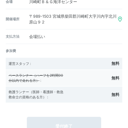
会場
川崎町Ｂ＆Ｇ海洋センター
〒989-1503
宮城県柴田郡川崎町大字川内字北川
開催場所
原山９２
支払方法
会場払い
参加費
無料
運営スタッフ
:
ペースランナー（ハーフを2時間00
無料
分以内で走れる方）
:
救護ランナー（医師・看護師・救急
無料
救命士の資格のある方）
:
受付終了