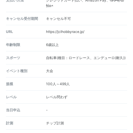
支払い方法
クレジットカード払い、Amazon Pay、
コンビニ
払い
キャンセル受付期間
キャンセル不可
URL
https://jclhobbyrace.jp/
年齢制限
6歳以上
スポーツ
自転車(種目：ロードレース、エンデューロ(耐久))
イベント種別
大会
規模
100人～499人
レベル
レベル問わず
当日申込
-
計測
チップ計測