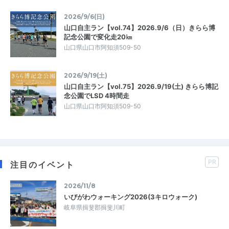
2026/9/6(日)
山口自主ラン【vol.74】2026.9/6（日）きらら博
記念公園で変化走20㎞
山口県山口市阿知須509-50
2026/9/19(土)
山口自主ラン【vol.75】2026.9/19(土) きらら博記
念公園でLSD 4時間走
山口県山口市阿知須509-50
PR
注目のイベント
2026/11/8
いびがわウォーキング2026(3キロウォーク)
岐阜県揖斐郡揖斐川町