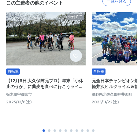
一覧を見る
この主催者の他のイベント
受付終了
自転車
自転車
【12月6日 大久保陣元プロ】年末「小休
元全日本チャンピオン
止のうか」に蕎麦を食べに行こうライ…
軽井沢ヒルクライム＆
栃木県宇都宮市
長野県北佐久郡軽井沢町
2025/12/6(土)
2025/11/22(土)