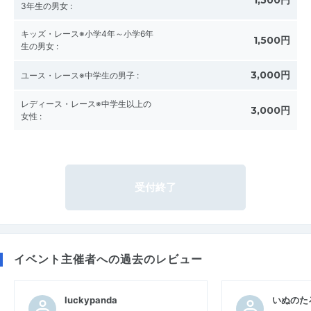
3年生の男女
:
キッズ・レース※小学4年～小学6年
1,500円
生の男女
:
3,000円
ユース・レース※中学生の男子
:
レディース・レース※中学生以上の
3,000円
女性
:
受付終了
イベント主催者への過去のレビュー
luckypanda
いぬのた