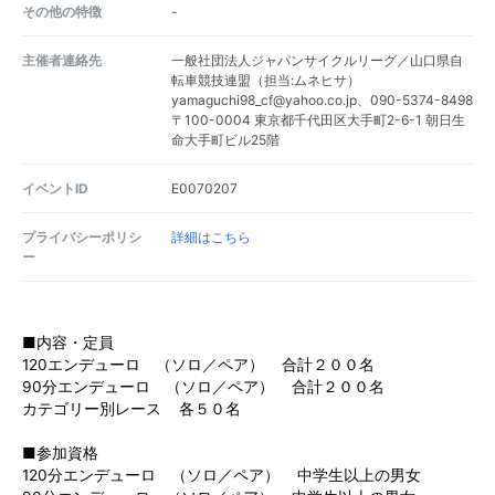
その他の特徴
-
主催者連絡先
一般社団法人ジャパンサイクルリーグ／山口県自
転車競技連盟（担当:ムネヒサ）
yamaguchi98_cf@yahoo.co.jp、090-5374-8498
〒100-0004 東京都千代田区大手町2-6-1 朝日生
命大手町ビル25階
イベントID
E0070207
プライバシーポリシ
詳細はこちら
ー
■内容・定員
120エンデューロ （ソロ／ペア） 合計２００名
90分エンデューロ （ソロ／ペア） 合計２００名
カテゴリー別レース 各５０名
■参加資格
120分エンデューロ （ソロ／ペア） 中学生以上の男女