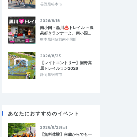
長野県松本市
2026/9/18
南小国・黒川♨トレイル ～温
泉好きランナーよ、南小国…
熊本県阿蘇郡南小国町
2026/8/23
【レイトエントリー】裾野高
原トレイルラン2026
静岡県裾野市
あなたにおすすめのイベント
2026/8/23(日)
【無料体験】何歳からでも一