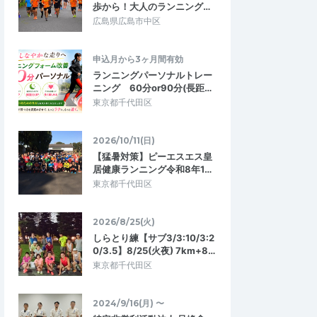
歩から！大人のランニング…
広島県広島市中区
申込月から3ヶ月間有効
ランニングパーソナルトレー
ニング 60分or90分(長距…
東京都千代田区
2026/10/11(日)
キンシロウ
ichi7
【猛暑対策】ピーエスエス皇
4.67
4.67
1
2025/03/22
居健康ランニング令和8年1…
東京都千代田区
指導者へ
体と心に関する考え方
ネルギー不足の講習議
選手であり、ジュニアの指導者である自分
、ピンと来なかったの
としてはいかにパフォーマンスを上げて、
2026/8/25(火)
ていると現場の状況…
レースで発揮できるかは常に考えている…
しらとり練【サブ3/3:10/3:2
0/3.5】8/25(火夜) 7km+8…
指導者へ」 〜パフォ
ウェルビーイングとは？「指導者と考え
立をどう支えるか～
東京都千代田区
るこころとからだの健康」
2026/3/29
2025/3/20
2024/9/16(月) 〜