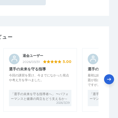
ビュー
退会ユーザー
イガラシ
5.00
2026/03/31
2026/03/3
選手の未来を守る指導
選手の未来を守る
今回の講習を受け、今までになかった視点
最初は鉄剤注射やエ
や考え方を学べました。
題が役に立たつのか
ですが。講義を聞い
「選手の未来を守る指導者へ」 〜パフォ
「選手の未来を守る
ーマンスと健康の両立をどう支えるか～
ーマンスと健康の両
2026/3/29