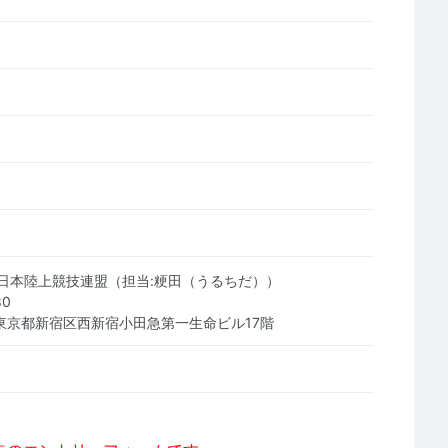
日本陸上競技連盟（担当:粳田（うるちだ））
80
17 東京都新宿区西新宿小田急第一生命ビル17階