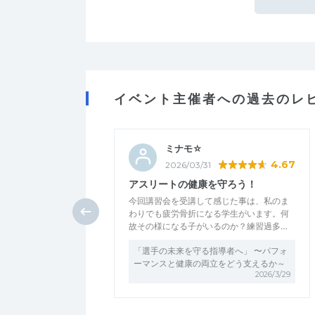
イベント主催者への過去のレ
ミナモ☆
4.67
2026/03/31
アスリートの健康を守ろう！
今回講習会を受講して感じた事は、私のま
わりでも疲労骨折になる学生がいます。何
故その様になる子がいるのか？練習過多…
「選手の未来を守る指導者へ」 〜パフォ
ーマンスと健康の両立をどう支えるか～
2026/3/29