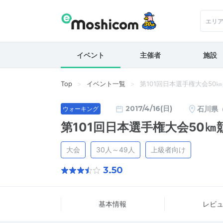
エリ
イベント
主催者
施設
Top
イベント一覧
第101回日本選手権大会50
2017/4/16(日)
石川県
ウォーキング
第101回日本選手権大会50
大会
30人～49人
上級者向け
3.50
基本情報
レビ