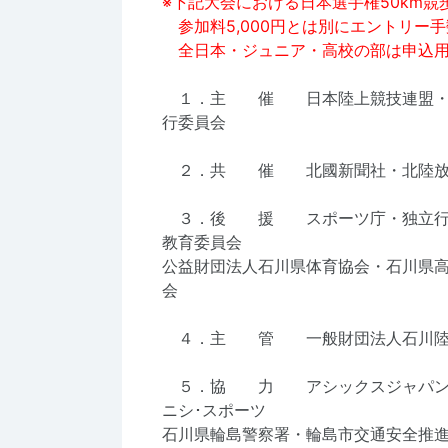
※下記大会における日本選手権50km
参加料5,000円とは別にエントリー手
全日本・ジュニア・高校の部は申込用
１．主 催 日本陸上競技連盟・輪
行委員会
２．共 催 北國新聞社・北陸放
３．後 援 スポーツ庁・独立行政
教育委員会
公益財団法人石川県体育協会・石川県
会
４．主 管 一般財団法人石川陸
５．協 力 アシックスジャパン株
ニシ･スポーツ
石川県輪島警察署・輪島市交通安全推