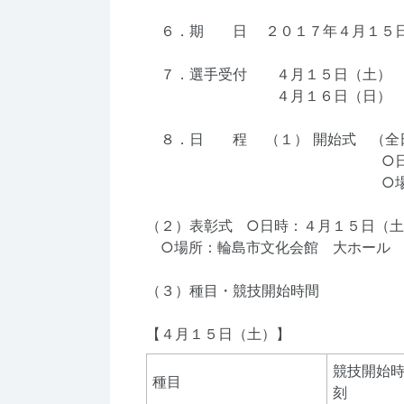
６．期 日 ２０１７年４月１５日
７．選手受付 ４月１５日（土） ９
４月１６日（日） ６時３０
８．日 程 （１） 開始式 （全
○日時：４月１５日
○場所：輪島市ふ
（２）表彰式 ○日時：４月１５日（
○場所：輪島市文化会館 大ホール
（３）種目・競技開始時間
【４月１５日（土）】
競技開始
種目
刻