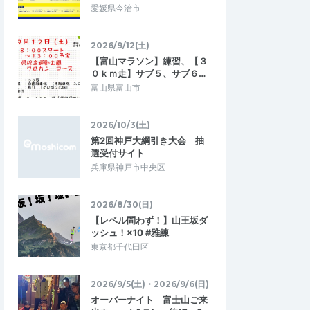
愛媛県今治市
2026/9/12(土)
【富山マラソン】練習、【３
０ｋｍ走】サブ５、サブ６…
富山県富山市
2026/10/3(土)
第2回神戸大綱引き大会 抽
選受付サイト
兵庫県神戸市中央区
2026/8/30(日)
【レベル問わず！】山王坂ダ
ッシュ！×10 #雅練
東京都千代田区
2026/9/5(土)・2026/9/6(日)
オーバーナイト 富士山ご来