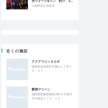
光ウォーク&ラン 約17 3…
山梨県富士吉田市
マ
ゆきんこ1112
5.00
5.00
2
2026/05/12
て
老若男女楽しめる！
ぎるエリアもロゲイニ
スポーツロゲということで何をするんだろ
で知らなかった道やお
う？とワクワクしながら参加しました！フ
味しいお惣菜屋さん…
ラフープにはもちろん苦戦し思った通り…
近くの施設
mizu 2026
スポーツロゲイニングimizu 2026
2026/5/10
2026/5/10
アクアマリンタカギ
福島県会津若松市慶山１丁目１
０－２７
磐梯マリーン
福島県耶麻郡猪苗代町大字翁沢
字不動堂５７９－１０