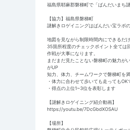
福島県耶麻郡磐梯町で「ばんだいまち
【協力】福島県磐梯町
謎解きロゲイニングはばんだい宝ラボ
地図を見ながら制限時間内にできるだ
35箇所程度のチェックポイント全ては
作戦が大事になります。
まだまだ見たことない磐梯町の魅力が
がUP
知力、体力、チームワークで磐梯町を
・体力に合わせて歩いても走ってもOK
・得点の上位1~3位を表彰します
【謎解きロゲイニング紹介動画】
https://youtu.be/7DcGbdXOSAU
【場所】