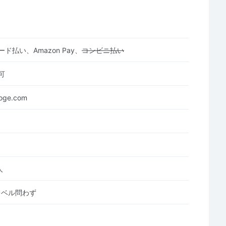
ド払い、Amazon Pay、
コンビニ払い
可
roge.com
人
レベル問わず