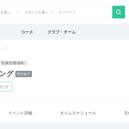
アを選ぶ
スポーツを選ぶ
コース
クラブ・チーム
ニング
（耶麻郡磐梯町）
ング
受付終了
問わず
イベント詳細
タイム
スケジュール
主