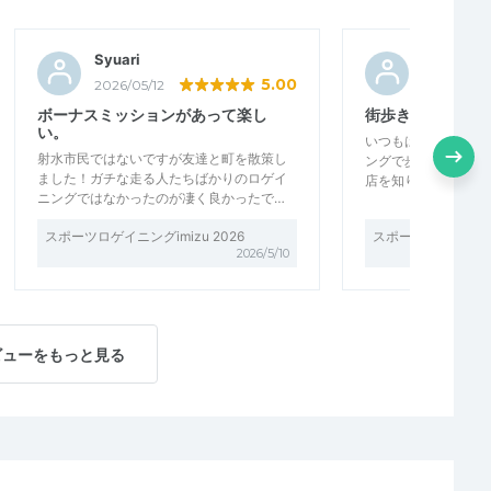
Syuari
ぷりんマ
5.00
2026/05/12
2026/05/1
ボーナスミッションがあって楽し
街歩き体験を通し
い。
いつもは車で通り過
射水市民ではないですが友達と町を散策し
ングで歩き回ること
ました！ガチな走る人たちばかりのロゲイ
店を知りました。 美
ニングではなかったのが凄く良かったで…
スポーツロゲイニングimizu 2026
スポーツロゲイニングi
2026/5/10
ビューをもっと見る