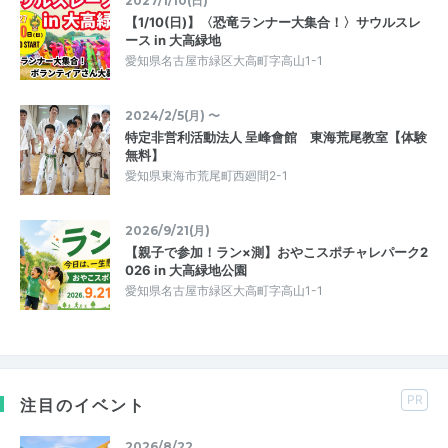
2027/1/10(日)
【1/10(日)】〈恐竜ランナー大集合！〉サウルスレ
ース in 大高緑地
愛知県名古屋市緑区大高町字高山1-1
2024/2/5(月) 〜
特定非営利活動法人 呈峰會館 東海荒尾教室【体験
無料】
愛知県東海市荒尾町西廻間2-1
2026/9/21(月)
【親子で参加！ラン×測】おやこスポチャレパーク2
026 in 大高緑地公園
愛知県名古屋市緑区大高町字高山1-1
PR
注目のイベント
2026/8/22