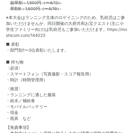
超早割：1,500円（〜4/12）
早割B：1,600円（〜4/19）
※本大会はランニング主体のロゲイニングのため、乳幼児はご参
加いただけませんが、同日開催の
大府共和お宝クエスト
(主に小
学生ファミリー向け)は乳幼児もご参加いただけます。
https://mo
shicom.com/144023
■ 表彰
・部門別1〜3位表彰いたします。
■ 持ち物
〈必須〉
・スマートフォン（写真撮影・スコア報告用）
・時計（時間管理用）
〈推奨〉
・ランニングに適した服装
・給水／補給食
・モバイルバッテリー
・現金
・雨具 など
【免責事項】