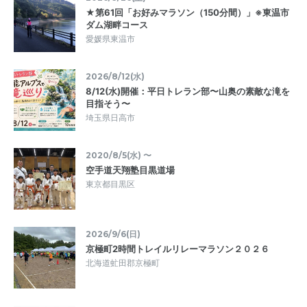
★第61回「お好みマラソン（150分間）」※東温市
ダム湖畔コース
愛媛県東温市
2026/8/12(水)
8/12(水)開催：平日トレラン部〜山奥の素敵な滝を
目指そう〜
埼玉県日高市
2020/8/5(水) 〜
空手道天翔塾目黒道場
東京都目黒区
2026/9/6(日)
京極町2時間トレイルリレーマラソン２０２６
北海道虻田郡京極町