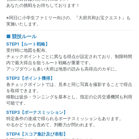
あなたの挑戦をお待ちしております！
※同日に小学生ファミリー向けの、『
大府共和お宝クエスト
』も
実施いたします。
■ 競技ルール
STEP1【ルート戦略】
受付時に地図を配布。
チェックポイントごとに異なる得点が設定されており、制限時間
内で最大得点を狙うルート戦略が重要です。
アップダウンも多い大府は地形の読みも高得点のカギに。
STEP2【ポイント獲得】
各チェックポイントでは、見本と同じ写真を撮影することで得点
を取得できます。
移動は徒歩・ランニングを基本とし、指定の公共交通機関も利用
可能です。
STEP3【ボーナスミッション】
特定条件の達成で得られるボーナスミッションもあります。
やるかどうかも含めて、判断力が問われます。
STEP4【スコア集計及び表彰】