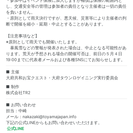
・参加中はイベント保険に加入しますが補償は保険の範囲内と
し、交通安全等の管理は参加者の責任となり主催者は一切の責任
を負いません。
・原則として雨天決行ですが、悪天候、災害等により主催者の判
断で開催を縮小・延期・中止とすることがあります。
【注意事項など】
※原則として雨天でも開催いたします。
暴風雪などの警報が発表された場合は、中止となる可能性があ
ります。荒天が予想される場合の開催可否は、前日の５月４日
19:00までに代表者メールおよび各種SNSにてお知らせします。
■ 主催
大府共和お宝クエスト・大府タウンロゲイニング実行委員会
■ 制作
株式会社TR2
■ お問い合わせ
担当：中崎
メール：
nakazaki@toyamajapan.info
下記の公式LINEからもお問い合わせいただけます。
公式LINE