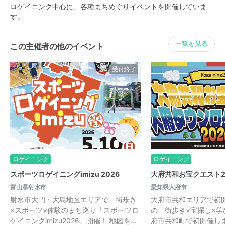
ロゲイニング中心に、各種まちめぐりイベントを開催していま
す。
一覧を見る
この主催者の他のイベント
受付終了
ロゲイニング
ロゲイニング
スポーツロゲイニングimizu 2026
大府共和お宝クエスト2
富山県射水市
愛知県大府市
射水市大門・大島地区エリアで、街歩き
大府市共和エリアで初
×スポーツ×体験のまち巡り「スポーツロ
の「街歩き×宝探し×
ゲイニングimizu2026」開催！ 地図を…
府市共和町で初開催しま