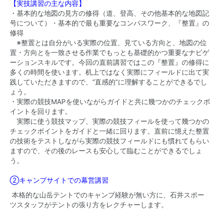
【実技講習の主な内容】
・基本的な地図の見方の修得（道、登高、その他基本的な地図記
号について）・基本的で最も重要なコンパスワーク、『整置』の
修得
※整置とは自分がいる実際の位置、見ている方向と、地図の位
置・方向とを一致させる作業でもっとも基礎的かつ重要なナビゲ
ーションスキルです。今回の直前講習ではこの『整置』の修得に
多くの時間を使います。机上ではなく実際にフィールドに出て実
践していただきますので、“直感的”に理解することができるでし
ょう。
・実際の競技MAPを使いながらガイドと共に幾つかのチェックポ
イントを回ります。
実際に使う競技マップ、実際の競技フィールを使って幾つかの
チェックポイントをガイドと一緒に回ります。直前に憶えた整置
の技術をテストしながら実際の競技フィールドにも慣れてもらい
ますので、その後のレースも安心して臨むことができるでしょ
う。
②キャンプサイトでの幕営講習
本格的な山岳テントでのキャンプ経験が無い方に、石井スポー
ツスタッフがテントの張り方をレクチャーします。