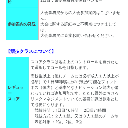
2日目：東伊豆町役場体育センター
所
大会事務局からの大会参加案内はございませ
ん。
参加案内の発送
大会に関する詳細やご不明点につきまして
は、
大会事務局に直接お問い合わせください。
【競技クラスについて】
スコアクラスは地図上のコントロールを自分たち
で選択してゴールを目指します。
高校生以上（但しチームには必ず成人１人以上が
必須）で１日6時間以上の行動が可能なフィット
レギュラ
ネス（体力）と基本的なナビゲーション能力が備
ー
わっていれば参加可能です。ただし野外における
スコア
リスクマネジメントついての基礎知識は原則とし
て必要になります。
競技時間 ：1日目/ 6時間 2日目/4時間
競技方式：２人１組、又は３人１組のチーム制
表彰対象 ：1位、2位、3位