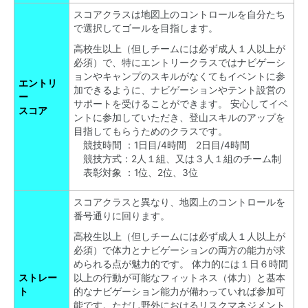
スコアクラスは地図上のコントロールを自分たち
で選択してゴールを目指します。
高校生以上（但しチームには必ず成人１人以上が
必須）で、特にエントリークラスではナビゲーシ
ョンやキャンプのスキルがなくてもイベントに参
エントリ
加できるように、ナビゲーションやテント設営の
ー
サポートを受けることができます。 安心してイベ
スコア
ントに参加していただき、登山スキルのアップを
目指してもらうためのクラスです。
競技時間 ：1日目/4時間 2日目/4時間
競技方式：2人１組、又は３人１組のチーム制
表彰対象 ：1位、2位、3位
スコアクラスと異なり、地図上のコントロールを
番号通りに回ります。
高校生以上（但しチームには必ず成人１人以上が
必須）で体力とナビゲーションの両方の能力が求
められる点が魅力的です。 体力的には１日６時間
ストレー
以上の行動が可能なフィットネス（体力）と基本
ト
的なナビゲーション能力が備わっていれば参加可
能です。ただし野外におけるリスクマネジメント