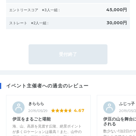
45,000円
エントリースコア ※3人一組
:
30,000円
ストレート ※2人一組
:
受付終了
イベント主催者への過去のレビュー
きららら
ふじっ子
4.67
2019/05/29
2019/05/
伊豆をまるごと堪能
伊豆の山を舞台
される
海、山、高原を見渡す丘陵、絶景ポイント
数少ない1泊2日の
が多くロケーションは最高！また、山中の