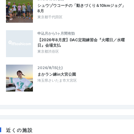
シュウゾウコーチの「動きづくり＆10kmジョグ」
8月
東京都千代田区
申込月から1ヶ月間有効
【2026年8月度】DAC定期練習会『火曜日／水曜
日』会場支払
東京都渋谷区
2026/8/15(土)
まかラン練in大宮公園
埼玉県さいたま市大宮区
近くの施設