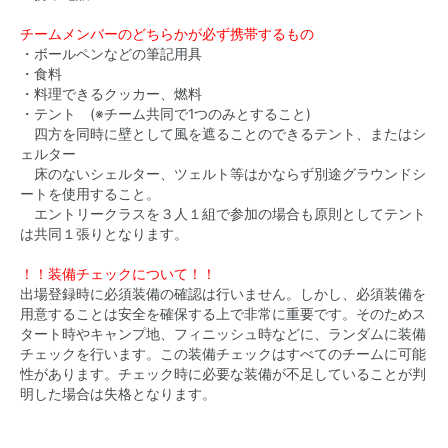
チームメンバーのどちらかが必ず携帯するもの
・ボールペンなどの筆記用具
・食料
・料理できるクッカー、燃料
・テント (※チーム共同で1つのみとすること)
四方を同時に壁として風を遮ることのできるテント、またはシ
ェルター
床のないシェルター、ツェルト等はかならず別途グラウンドシ
ートを使用すること。
エントリークラスを３人１組で参加の場合も原則としてテント
は共同１張りとなります。
！！装備チェックについて！！
出場登録時に必須装備の確認は行いません。しかし、必須装備を
用意することは安全を確保する上で非常に重要です。そのためス
タート時やキャンプ地、フィニッシュ時などに、ランダムに装備
チェックを行います。この装備チェックはすべてのチームに可能
性があります。チェック時に必要な装備が不足していることが判
明した場合は失格となります。