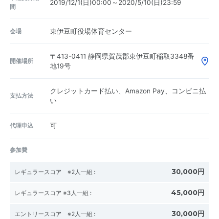
2019/12/1(日)00:00～2020/5/10(日)23:59
間
会場
東伊豆町役場体育センター
〒413-0411
静岡県賀茂郡東伊豆町稲取3348番
開催場所
地19号
クレジットカード払い、Amazon Pay、コンビニ払
支払方法
い
代理申込
可
参加費
30,000円
レギュラースコア ※2人一組
:
45,000円
レギュラースコア ※3人一組
:
30,000円
エントリースコア ※2人一組
: