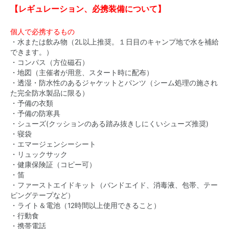
【レギュレーション、必携装備について】
個人で必携するもの
・水または飲み物（2L以上推奨。１日目のキャンプ地で水を補給
できます。）
・コンパス（方位磁石）
・地図（主催者が用意、スタート時に配布）
・透湿・防水性のあるジャケットとパンツ（シーム処理の施され
た完全防水製品に限る）
・予備の衣類
・予備の防寒具
・シューズ(クッションのある踏み抜きしにくいシューズ推奨)
・寝袋
・エマージェンシーシート
・リュックサック
・健康保険証（コピー可）
・笛
・ファーストエイドキット（バンドエイド、消毒液、包帯、テー
ピングテープなど）
・ライト＆電池（12時間以上使用できること）
・行動食
・携帯電話