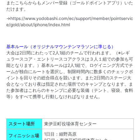
またこちらからもメンバー登録（ゴールドポイントアプリ）いた
だけます。
→
https://www.yodobashi.com/ec/support/member/pointservic
e/gold/about/iphone/index.html
基本ルール（オリジナルマウンテンマラソンに準じる）
大会は2日間にわたって2人1組のチームで行われます。（※レギ
ュラースコア・エントリースコアクラスは３人１組での参加も可
能となります。）基本ルールは2人1組で、ロゲイニング方式でチ
ームが独自にルートを選択し、制限時間内に数多くのチェックポ
イントを回りその総合得点を競います。また2日間のステージ大
会となっており夜は指定された場所でのキャンプとなります。ま
た参加者はこれらのキャンプに必要な装備（テント、寝袋、食料
等）をすべて携帯し行動しなければなりません。
スタート場所
東伊豆町役場体育センター
1日目：細野高原
フィニッシュ場