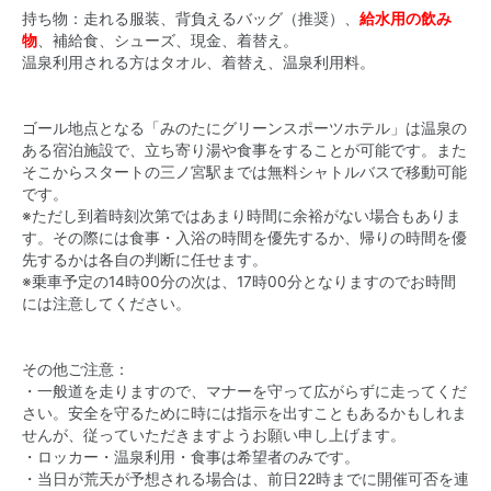
持ち物：走れる服装、背負えるバッグ（推奨）、
給水用の飲み
物
、補給食、シューズ、現金、着替え。
温泉利用される方はタオル、着替え、温泉利用料。
ゴール地点となる「
みのたにグリーンスポーツホテル
」は温泉の
ある宿泊施設で、立ち寄り湯や食事をすることが可能です。また
そこからスタートの三ノ宮駅までは無料シャトルバスで移動可能
です。
※ただし到着時刻次第ではあまり時間に余裕がない場合もありま
す。その際には食事・入浴の時間を優先するか、帰りの時間を優
先するかは各自の判断に任せます。
※乗車予定の14時00分の次は、17時00分となりますのでお時間
には注意してください。
その他ご注意：
・一般道を走りますので、マナーを守って広がらずに走ってくだ
さい。安全を守るために時には指示を出すこともあるかもしれま
せんが、従っていただきますようお願い申し上げます。
・ロッカー・温泉利用・食事は希望者のみです。
・当日が荒天が予想される場合は、前日22時までに開催可否を連