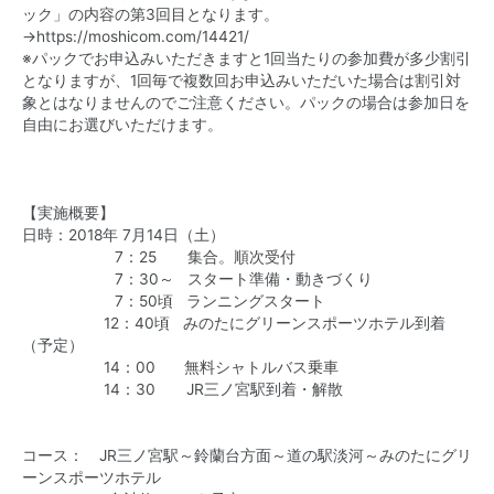
ック」の内容の第3回目となります。
→
https://moshicom.com/14421/
※パックでお申込みいただきますと1回当たりの参加費が多少割引
となりますが、1回毎で複数回お申込みいただいた場合は割引対
象とはなりませんのでご注意ください。パックの場合は参加日を
自由にお選びいただけます。
【実施概要】
日時：2018年 7月14日（土）
7：25 集合。順次受付
7：30～ スタート準備・動きづくり
7：50頃 ランニングスタート
12：40頃 みのたにグリーンスポーツホテル到着
（予定）
14：00 無料シャトルバス乗車
14：30 JR三ノ宮駅到着・解散
コース： JR三ノ宮駅～鈴蘭台方面～道の駅淡河～みのたにグリ
ーンスポーツホテル