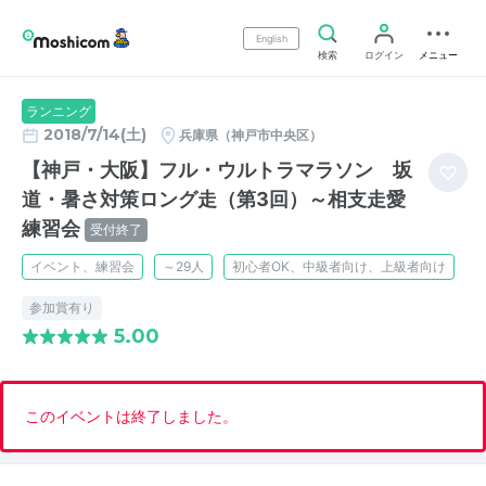
English
検索
ログイン
メニュー
ランニング
2018/7/14(土)
兵庫県（神戸市中央区）
【神戸・大阪】フル・ウルトラマラソン 坂
道・暑さ対策ロング走（第3回）～相支走愛
練習会
受付終了
イベント、練習会
～29人
初心者OK、中級者向け、上級者向け
参加賞有り
5.00
このイベントは終了しました。