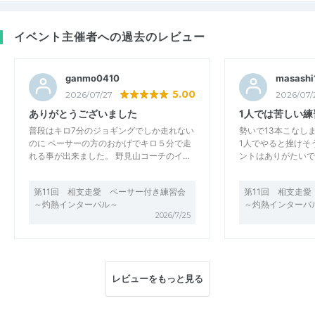
イベント主催者への過去のレビュー
ganmo0410
masashi
5.00
2026/07/27
2026/07/
ありがとうございました
1人では苦しい練
普段はキロ7分のジョギングでしか走れない
勢いで13本こなし
のに ペーサーの方のおかげでキロ５分で走
1人でやると挫けそ
れる事が出来ました。 野見山コーチのイ…
ントはありがたいで
第11回 相支走愛 ペーサー付き練習会
第11回 相支走
～灼熱インターバル～
～灼熱インターバ
2026/7/25
レビューをもっと見る