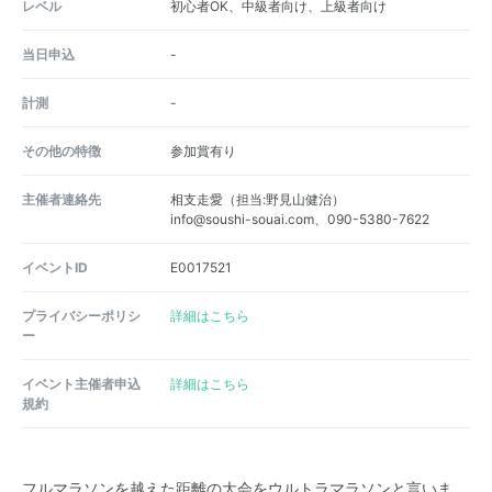
レベル
初心者OK、中級者向け、上級者向け
当日申込
-
計測
-
その他の特徴
参加賞有り
主催者連絡先
相支走愛（担当:野見山健治）
info@soushi-souai.com、090-5380-7622
イベントID
E0017521
プライバシーポリシ
詳細はこちら
ー
イベント主催者申込
詳細はこちら
規約
フルマラソンを越えた距離の大会をウルトラマラソンと言いま