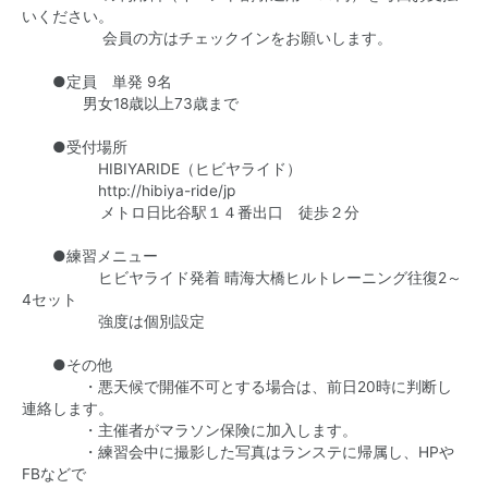
いください。
会員の方はチェックインをお願いします。
●定員 単発 9名
男女18歳以上73歳まで
●受付場所
HIBIYARIDE（ヒビヤライド）
http://hibiya-ride/jp
メトロ日比谷駅１４番出口 徒歩２分
●練習メニュー
ヒビヤライド発着 晴海大橋ヒルトレーニング往復2～
4セット
強度は個別設定
●その他
・悪天候で開催不可とする場合は、前日20時に判断し
連絡します。
・主催者がマラソン保険に加入します。
・練習会中に撮影した写真はランステに帰属し、HPや
FBなどで