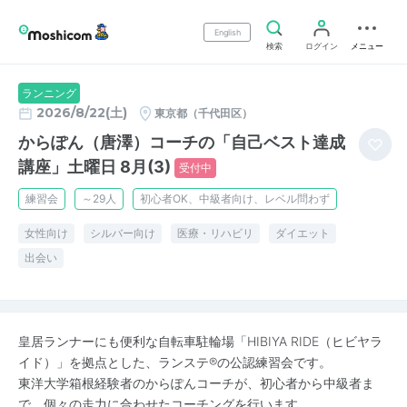
English
検索
ログイン
メニュー
ランニング
2026/8/22(土)
東京都（千代田区）
からぽん（唐澤）コーチの「自己ベスト達成
講座」土曜日 8月(3)
受付中
練習会
～29人
初心者OK、中級者向け、レベル問わず
女性向け
シルバー向け
医療・リハビリ
ダイエット
出会い
皇居ランナーにも便利な自転車駐輪場「HIBIYA RIDE（ヒビヤラ
イド）」を拠点とした、ランステ®の公認練習会です。
東洋大学箱根経験者のからぽんコーチが、初心者から中級者ま
で、個々の走力に合わせたコーチングを行います。