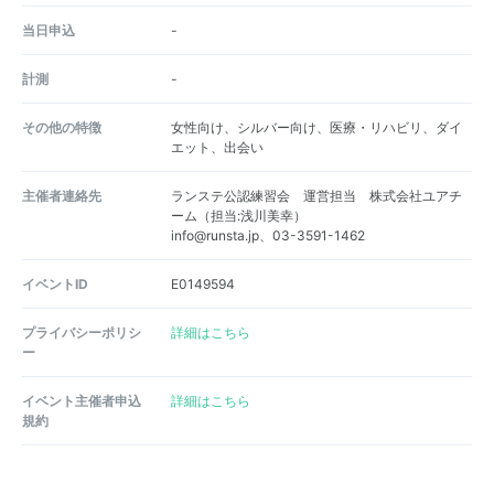
当日申込
-
計測
-
その他の特徴
女性向け、シルバー向け、医療・リハビリ、ダイ
エット、出会い
主催者連絡先
ランステ公認練習会 運営担当 株式会社ユアチ
ーム（担当:浅川美幸）
info@runsta.jp、03-3591-1462
イベントID
E0149594
プライバシーポリシ
詳細はこちら
ー
イベント主催者申込
詳細はこちら
規約