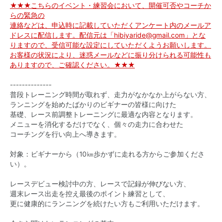
★★★こちらのイベント・練習会において、開催可否やコーチか
らの緊急の
連絡などは、申込時に記載していただくアンケート内のメールア
ドレスに配信します。配信元は「hibiyaride@gmail.com」とな
りますので、受信可能な設定にしていただくようお願いします。
お客様の状況により、迷惑メールなどに振り分けられる可能性も
ありますので、ご確認ください。★★★
--------------
普段トレーニング時間が取れず、走力がなかなか上がらない方、
ランニングを始めたばかりのビギナーの皆様に向けた
基礎、レース前調整トレーニングに最適な内容となります。
メニューを消化するだけでなく、個々の走力に合わせた
コーチングを行い向上へ導きます。
対象：ビギナーから（10㎞歩かずに走れる方からご参加くださ
い）。
レースデビュー検討中の方、レースで記録が伸びない方、
週末レース出走を控え最後のポイント練習として、
更に健康的にランニングを続けたい方もご利用いただけます。