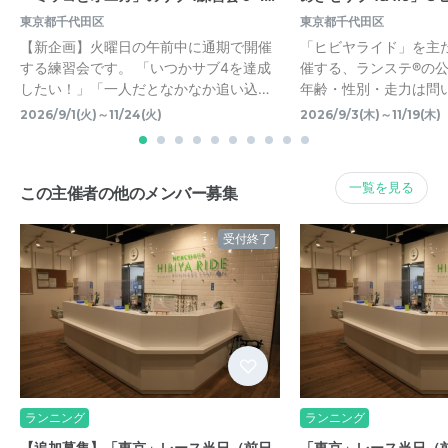
東京都千代田区
東京都千代田区
【新企画】火曜日の午前中に通期で開催
「ヒビヤライド」を主
する練習会です。 「いつかサブ4を達成
催する、ランステ®の
したい！」「一人だとなかなか追い込…
年齢・性別・走力は問
2026/9/1(火)～11/24(火)
2026/9/3(木)～11/19(木)
一覧を見る
この主催者の他のメンバー募集
受付終了
ランニング
ランニング
【追加募集】「東京」レース当日（前日
「東京」レース当日（