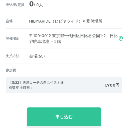
0
申込者/定員
/ 9人
会場
HIBIYARIDE（ヒビヤライド）※ 受付場所
〒100-0012
東京都千代田区日比谷公園1-2 日比
開催場所
谷駐車場地下１階
支払方法
会場払い
参加費
【8/22】唐澤コーチの自己ベスト達
1,700円
成講座 土曜日
:
申し込む