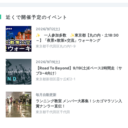
近くで開催予定のイベント
2026/9/12(土)
✨ 一人参加多数 ✨東京都【丸の内・土18:30
～】「夜景×散策×交流」ウォーキング
東京都千代田区丸の内1-9
2026/9/19(土)
【Road To Beyond】9/19(土)Eペース2時間走〈サ
ブ3~4向け〉
東京都新宿区霞ケ丘町2-1
毎月自動更新
ランニング教室 メンバー大募集！シカゴマラソン入
賞ナンラー直伝！
東京都千代田区千代田