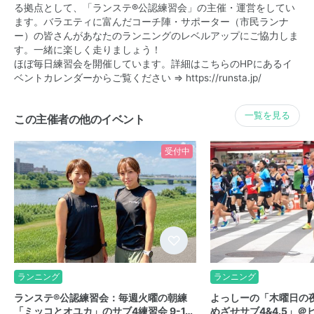
る拠点として、「ランステ®公認練習会」の主催・運営をしてい
ます。バラエティに富んだコーチ陣・サポーター（市民ランナ
ー）の皆さんがあなたのランニングのレベルアップにご協力しま
す。一緒に楽しく走りましょう！
ほぼ毎日練習会を開催しています。詳細はこちらのHPにあるイ
ベントカレンダーからご覧ください ⇒
https://runsta.jp/
一覧を見る
この主催者の他のイベント
受付中
ランニング
ランニング
ランステ®公認練習会：毎週火曜の朝練
よっしーの「木曜日の
「ミッコとオユカ」のサブ4練習会 9-1…
めざせサブ4&4.5」＠ヒ