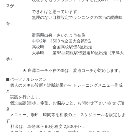
スが
できればと思っています。
無理のない目標設定でランニングの本当の醍醐味
を！
群馬県出身・さいたま市在住
中学2年 1500ｍ全国大会第5位
高校時 全国高校駅伝3区出走
大学時 第65回箱根駅伝競走10区出走（東洋大
学）
★ 唐澤コーチ不在の際は、渡邊コーチが対応します。
■パーソナルレッスン
個人のスキル診断と診断結果から トレーニングメニュー作成
と
実践を行います。
個別面談(目標、希望、お悩みごと、お聞かせ下さい)させて頂
き、
メニュー、場所、時間等を相談の上、スケジュールを設定しま
す。
料金は、単発60～90分程度 2,800円～。