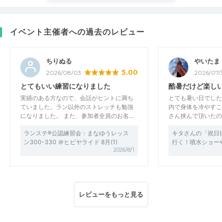
イベント主催者への過去のレビュー
ちりぬる
やいたま
5.00
2026/08/03
2026/07/
とてもいい練習になりました
酷暑だけど楽し
実績のある方なので、会話がヒントに満ち
とても暑い日でした
ていました。ラン以外のストレッチも勉強
内で身体を冷やすこ
になりました。 また、参加者全員のお名…
さん挟んで頂いたの
ランステ®公認練習会：まなゆうレッス
キタさんの「祝日
ン300-330 ＠ヒビヤライド 8月(1)
行く！噴水ショー
2026/8/1
レビューをもっと見る