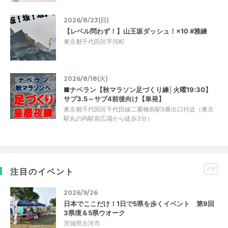
2026/8/23(日)
【レベル問わず！】山王坂ダッシュ！×10 #雅練
東京都千代田区平河町
2026/8/18(火)
■ナベラン【秋マラソン足づくり練│火曜19:30】
サブ3.5～サブ4前後向け【単発】
東京都千代田区千代田線二重橋前駅6番出口付近（東京
駅丸の内駅前広場から徒歩3分）
PR
注目のイベント
2026/9/26
日本でここだけ！1日で5県を歩くイベント 第9回
3県境＆5県ウオーク
茨城県古河市