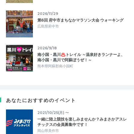
2026/11/29
第6回 府中市まちなかマラソン大会 ウォーキング
広島県府中市
2026/9/18
南小国・黒川♨トレイル ～温泉好きランナーよ、
南小国・黒川で阿蘇ぼうぜ！～
熊本県阿蘇郡南小国町
あなたにおすすめのイベント
2021/10/25(月) 〜
一緒に陸上競技を楽しみませんか？みまさかアスレ
チックスの会員募集中です！
岡山県美作市