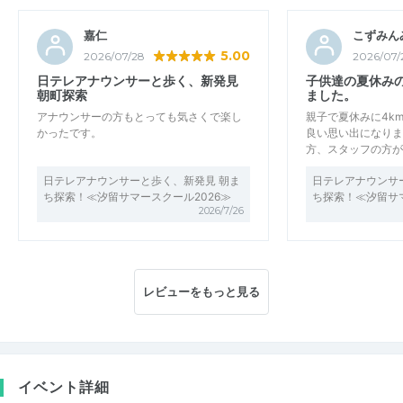
嘉仁
こずみん
5.00
2026/07/28
2026/07/
日テレアナウンサーと歩く、新発見
子供達の夏休み
朝町探索
ました。
アナウンサーの方もとっても気さくで楽し
親子で夏休みに4k
かったです。
良い思い出になりま
方、スタッフの方が
日テレアナウンサーと歩く、新発見 朝ま
日テレアナウンサ
ち探索！≪汐留サマースクール2026≫
ち探索！≪汐留サマ
2026/7/26
レビューをもっと見る
イベント詳細