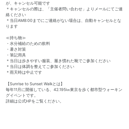
が、キャンセル可能です
＊キャンセルの際は、「主催者問い合わせ」よりメールにてご連
絡ください
＊当日AM8:00までにご連絡がない場合は、自動キャンセルとな
ります
≪持ち物≫
・水分補給のための飲料
・暑さ対策
・筆記用具
＊当日は歩きやすい服装、履き慣れた靴でご参加ください
＊当日は体調を整えてご参加ください
＊雨天時は中止です
【Sunrise to Sunset Walkとは】
毎年11月に開催している、42.195㎞東京を歩く都市型ウォーキン
グイベントです。
詳細は
公式HP
をご覧ください。