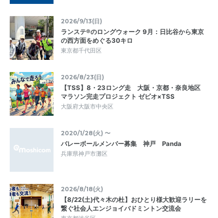
2026/9/13(日)
ランステ®のロングウォーク 9月：日比谷から東京
の西方面をめぐる30キロ
東京都千代田区
2026/8/23(日)
【TSS】8・23ロング走 大阪・京都・奈良地区
マラソン完走プロジェクト ゼビオ×TSS
大阪府大阪市中央区
2020/1/28(火) 〜
バレーボールメンバー募集 神戸 Panda
兵庫県神戸市灘区
2026/8/18(火)
【8/22(土)代々木の杜】おひとり様大歓迎ラリーを
繋ぐ社会人エンジョイバドミントン交流会