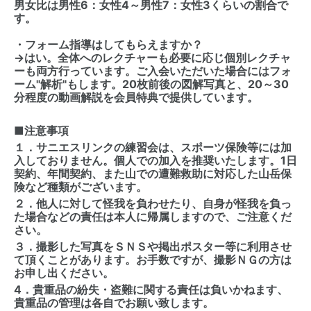
男女比は男性6：女性4～男性7：女性3くらいの割合で
す。
・フォーム指導はしてもらえますか？
→はい。全体へのレクチャーも必要に応じ個別レクチャ
ーも両方行っています。ご入会いただいた場合にはフォ
ーム"解析"もします。20枚前後の図解写真と、20～30
分程度の動画解説を会員特典で提供しています。
■注意事項
１．サニエスリンクの練習会は、スポーツ保険等には加
入しておりません。個人での加入を推奨いたします。1日
契約、年間契約、また山での遭難救助に対応した山岳保
険など種類がございます。
２．他人に対して怪我を負わせたり、自身が怪我を負っ
た場合などの責任は本人に帰属しますので、ご注意くだ
さい。
３．撮影した写真をＳＮＳや掲出ポスター等に利用させ
て頂くことがあります。お手数ですが、撮影ＮＧの方は
お申し出ください。
4．貴重品の紛失・盗難に関する責任は負いかねます、
貴重品の管理は各自でお願い致します。