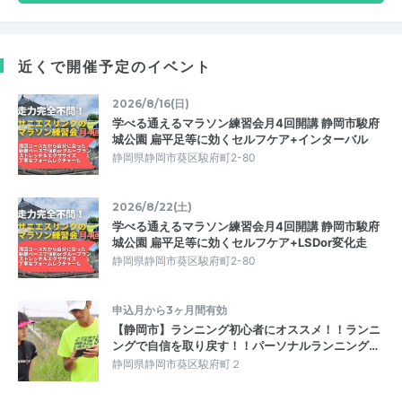
近くで開催予定のイベント
2026/8/16(日)
学べる通えるマラソン練習会月4回開講 静岡市駿府
城公園 扁平足等に効くセルフケア+インターバル
静岡県静岡市葵区駿府町2-80
2026/8/22(土)
学べる通えるマラソン練習会月4回開講 静岡市駿府
城公園 扁平足等に効くセルフケア+LSDor変化走
静岡県静岡市葵区駿府町2-80
申込月から3ヶ月間有効
【静岡市】ランニング初心者にオススメ！！ランニ
ングで自信を取り戻す！！パーソナルランニング…
静岡県静岡市葵区駿府町２