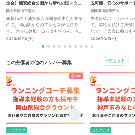
走会】浦安総合公園から晴れの国スタ…
脱可能、安心のサポー
岡山県岡山市南区
福岡県福岡市西区
先着15名！浦安総合公園を経由点とする
先着20名！サポートカ
ので、岡山駅からのアクセスが良好で
で、荷物を預けて身軽
す。 大会に参加する方はもちろん、今…
能です！大会に参加す
2026/10/10(土)
2026/10/3(土)
一覧を見る
この主催者の他のメンバー募集
受付中
ランニング
ランニング