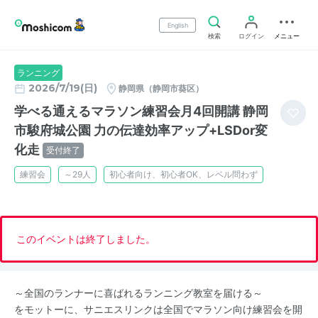
English
検索
ログイン
メニュー
ランニング
2026/7/19(日)
静岡県（静岡市葵区）
学べる通えるマラソン練習会月4回開講 静岡
市駿府城公園 力の伝達効率アップ+LSDor変
化走
受付終了
練習会
～29人
初心者向け、初心者OK、レベル問わず
このイベントは終了しました。
～全国のランナーに喜ばれるランニング教室を届ける～
をモットーに、サニエスリンクは全国でマラソン向け練習会を開