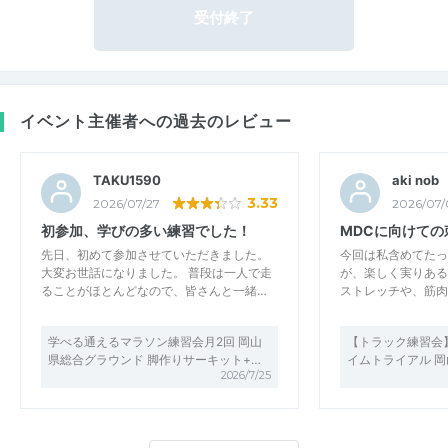
受付終了
イベント主催者への過去のレビュー
TAKU1590
aki nob
3.33
2026/07/27
2026/07/
初参加、学びの多い練習でした！
MDCに向けての
先日、初めて参加させていただきました。
今回は私含めてたっ
大変お世話になりました。 普段は一人で走
が、楽しく実りある
ることがほとんどなので、皆さんと一緒…
ストレッチや、筋肉
学べる通えるマラソン練習会月2回 岡山
【トラック練習会】15
県総合グラウンド 脚作りサーキット+…
イムトライアル 
2026/7/25