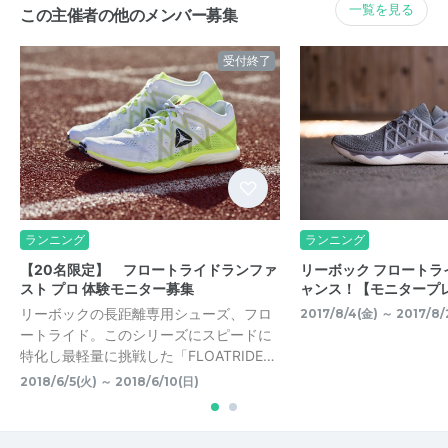
一覧を見る
この主催者の他のメンバー募集
受付終了
ランニング
ランニング
【20名限定】 フロートライドランファ
リーボック フロートラ
スト プロ 体験モニター募集
ャンス！【モニタープ
リーボックの長距離専用シューズ、フロ
2017/8/4(金) ～ 2017/8/
ートライド。このシリーズにスピードに
特化し最軽量に挑戦した「FLOATRIDE…
2018/6/5(火) ～ 2018/6/10(日)