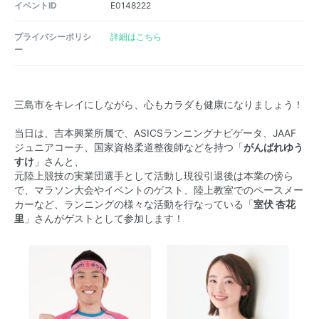
イベントID
E0148222
プライバシーポリシ
詳細はこちら
ー
三島市をキレイにしながら、心もカラダも健康になりましょう！
当日は、吉本興業所属で、ASICSランニングナビゲータ、JAAF
ジュニアコーチ、国家資格柔道整復師などを持つ「
がんばれゆう
すけ
」さんと、
元陸上競技の実業団選手として活動し現役引退後は本業の傍ら
で、マラソン大会やイベントのゲスト、陸上教室でのペースメー
カーなど、ランニングの様々な活動を行なっている「
室伏 杏花
里
」さんがゲストとして参加します！