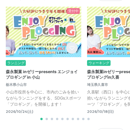
受付中
ランニング
ウォーキング
森永製菓 inゼリーpresents エンジョイ
森永製菓inゼリーpres
プロギング in 小山
プロギングin久喜
栃木県小山市
埼玉県久喜市
小山市役所を中心に、市内のごみを拾い
久喜駅（西口）を中心
ながらランニングをする、SDGsスポーツ
拾いながらランニングを
「プロギング」を開催します！
ーツ「プロギング」を
2026/10/24(土)
2026/10/18(日)