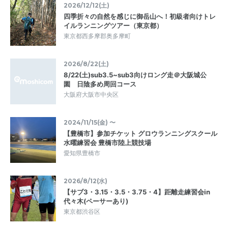
2026/12/12(土)
四季折々の自然を感じに御岳山へ！初級者向けトレ
イルランニングツアー（東京都）
東京都西多摩郡奥多摩町
2026/8/22(土)
8/22(土)sub3.5~sub3向けロング走＠大阪城公
園 日陰多め周回コース
大阪府大阪市中央区
2024/11/15(金) 〜
【豊橋市】参加チケット グロウランニングスクール
水曜練習会 豊橋市陸上競技場
愛知県豊橋市
2026/8/12(水)
【サブ3・3.15・3.5・3.75・4】距離走練習会in
代々木(ペーサーあり)
東京都渋谷区