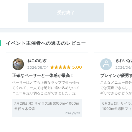
受付終了
イベント主催者への過去のレビュー
ねこのむぎ
きれいな
5.00
2026/08/04
2026/06/
正確なペーサーと一体感が最高！
ブレインが優秀
ペーサーはとても正確なラップで引っ張っ
こんなメニュー自分
てくれて、一人では絶対に追い込めないメ
では完遂できんし、
ニューを走り切ることができました。走…
ギリできるかどうか
7月29日(水) サイラス練 6000m+1000m
6月3日(水) サイラ
＠代々木公園
1000m＠織田フ
2026/7/29