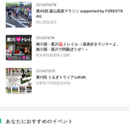
2026/10/18
第45回 蒜山高原マラソン supported by FORESTR
AIL
岡山県真庭市
2026/9/18
南小国・黒川♨トレイル ～温泉好きランナーよ、
南小国・黒川で阿蘇ぼうぜ！～
熊本県阿蘇郡南小国町
2026/10/11
第11回 うるぎトライアルRUN
長野県下伊那郡売木村
あなたにおすすめのイベント