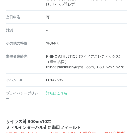
け、レベル問わず
当日申込
可
計測
-
その他の特徴
特典有り
主催者連絡先
RHINO ATHLETICS (ライノアスレティックス)
（担当:古閑）
rhinoassociation@gmail.com、080-6252-5228
イベントID
E0147585
プライバシーポリシ
詳細はこちら
ー
サイラス練 800m×10本
ミドルインターバル走＠織田フィールド