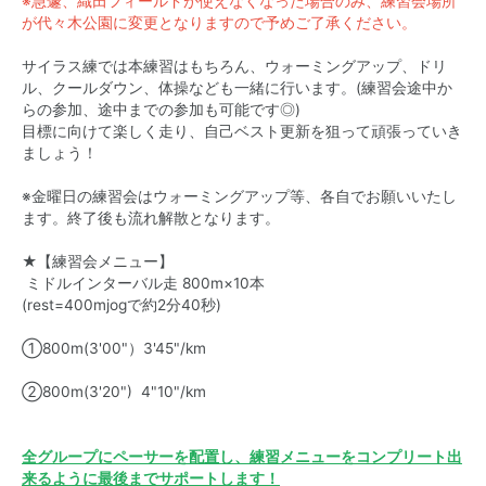
※急遽、織田フィールドが使えなくなった場合のみ、練習会場所
が代々木公園に変更となりますので予めご了承ください。
サイラス練では本練習はもちろん、ウォーミングアップ、ドリ
ル、クールダウン、体操なども一緒に行います。(練習会途中か
らの参加、途中までの参加も可能です◎)
目標に向けて楽しく走り、自己ベスト更新を狙って頑張っていき
ましょう！
※金曜日の練習会はウォーミングアップ等、各自でお願いいたし
ます。終了後も流れ解散となります。
★【練習会メニュー】
ミドルインターバル走 800m×10本
(rest=400mjogで約2分40秒)
①800m(3'00"）3'45"/km
②800m(3'20") 4"10"/km
全グループにペーサーを配置し、練習メニューをコンプリート出
来るように最後までサポートします！