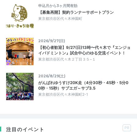
申込月から3ヶ月間有効
【募集再開】契約ランナーサポートプラン
東京都渋谷区代々木神園町
2026/9/27(日)
【初心者歓迎】9/27(日)13時〜代々木で『エンジョ
イバドミントン』試合中心のゆる交流イベント！
東京都渋谷区代々木２丁目３５−１
2026/8/29(土)
がんばれゆうすけ20K走（4分30秒・45秒・5分0
0秒・15秒）サブエガ～サブ3.5
東京都渋谷区代々木神園町2-1
PR
注目のイベント