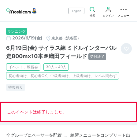
English
検索
ログイン
メニュー
ランニング
2026/6/19(金)
東京都（渋谷区）
6月19日(金) サイラス練 ミドルインターバル
走800m×10本＠織田フィールド
受付終了
イベント、練習会
30人～49人
初心者向け、初心者OK、中級者向け、上級者向け、レベル問わず
特典有り
このイベントは終了しました。
全グループにペーサーを配置し、練習メニューをコンプリート出