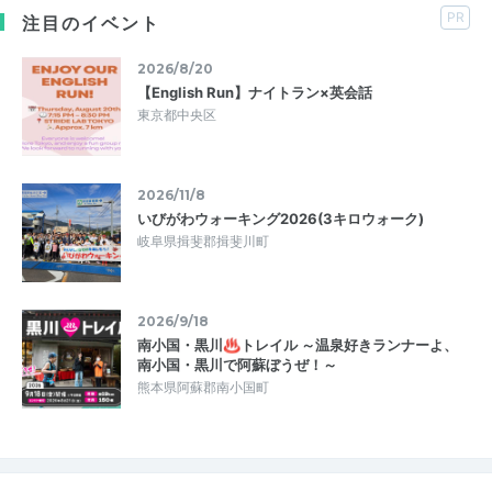
PR
注目のイベント
2026/8/20
【English Run】ナイトラン×英会話
東京都中央区
2026/11/8
いびがわウォーキング2026(3キロウォーク)
岐阜県揖斐郡揖斐川町
2026/9/18
南小国・黒川♨トレイル ～温泉好きランナーよ、
南小国・黒川で阿蘇ぼうぜ！～
熊本県阿蘇郡南小国町