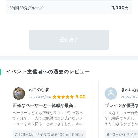
1,000円
3時間30分グループ
:
受付終了
イベント主催者への過去のレビュー
ねこのむぎ
きれいな
5.00
2026/08/04
2026/06/
正確なペーサーと一体感が最高！
ブレインが優秀
ペーサーはとても正確なラップで引っ張っ
こんなメニュー自分
てくれて、一人では絶対に追い込めないメ
では完遂できんし、
ニューを走り切ることができました。走…
ギリできるかどうか
7月29日(水) サイラス練 6000m+1000m
6月3日(水) サイラ