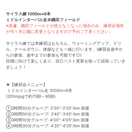
サイラス練 1000m×6本
ミドルインターバル走＠織田フィールド
※急遽、織田フィールドが使えなくなった場合のみ、練習会場所
が代々木公園に変更となりますので予めご了承ください。
サイラス練では本練習はもちろん、ウォーミングアップ、ドリ
ル、クールダウン、体操なども一緒に行います。(練習会途中か
らの参加、途中までの参加も可能です◎)
目標に向けて楽しく走り、自己ベスト更新を狙って頑張っていき
ましょう！
★【練習会メニュー】
ミドルインターバル走 1000m×6本
(200mjogで約75秒～85秒)
①2時間50分グループ: 3'30"-3'35"/km 前後
②3時間00分グループ: 3'40"-3'45"/km 前後
③3時間10分グループ: 4'00"-4'05"/km 前後
④3時間30分グループ: 4'20"-4'25"/km 前後