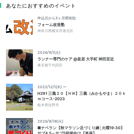
あなたにおすすめのイベント
申込月から3ヶ月間有効
フォーム改造塾
神奈川県横浜市港北区
2026/9/1(火)
ランナー専門のケア @皇居 大手町 神田至近
東京都千代田区
2022/12/1(木) 〜
H291 三毳２０【ＨＷ】三毳（みかもやま）２０ｋ
ｍコース-2023
栃木県佐野市
2026/8/18(火)
■ナベラン【秋マラソン足づくり練│火曜19:30】
サブ4.5～サブ5前後向け【単発】