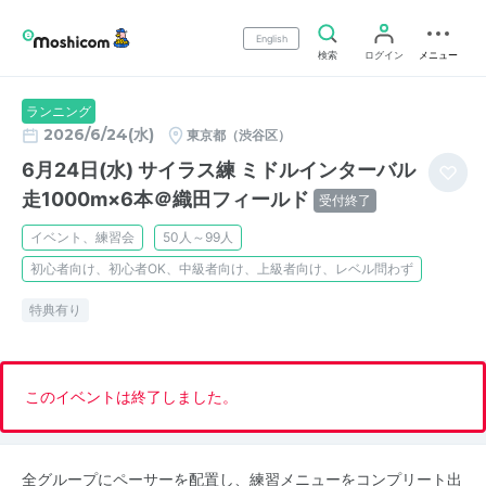
English
検索
ログイン
メニュー
ランニング
2026/6/24(水)
東京都（渋谷区）
6月24日(水) サイラス練 ミドルインターバル
走1000m×6本＠織田フィールド
受付終了
イベント、練習会
50人～99人
初心者向け、初心者OK、中級者向け、上級者向け、レベル問わず
特典有り
このイベントは終了しました。
全グループにペーサーを配置し、練習メニューをコンプリート出