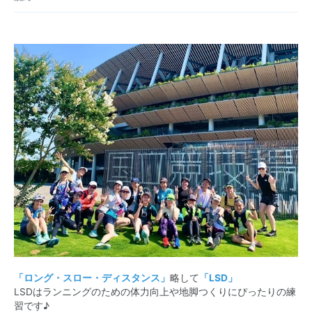
「ロング・スロー・ディスタンス」
略して
「LSD」
LSDはランニングのための体力向上や地脚つくりにぴったりの練
習です♪