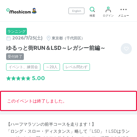
English
検索
ログイン
メニュー
ランニング
2026/7/25(土)
東京都（千代田区）
ゆるっと街RUN＆LSD～レガシー前編～
受付終了
イベント、練習会
～29人
レベル問わず
5.00
このイベントは終了しました。
【ハーフマラソンの前半コースを走ります！】
「ロング・スロー・ディスタンス」略して「LSD」！LSDはラン