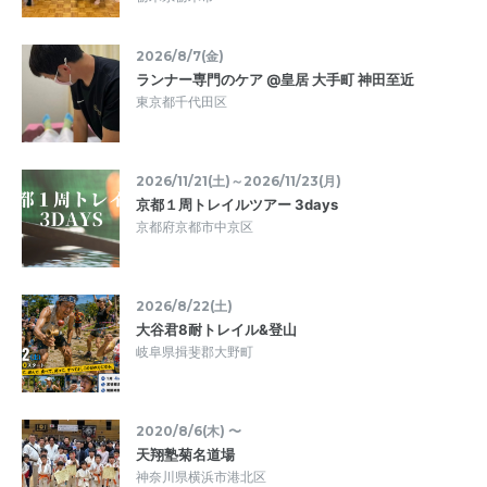
2026/8/7(金)
ランナー専門のケア @皇居 大手町 神田至近
東京都千代田区
2026/11/21(土)～2026/11/23(月)
京都１周トレイルツアー 3days
京都府京都市中京区
2026/8/22(土)
大谷君8耐トレイル&登山
岐阜県揖斐郡大野町
2020/8/6(木) 〜
天翔塾菊名道場
神奈川県横浜市港北区