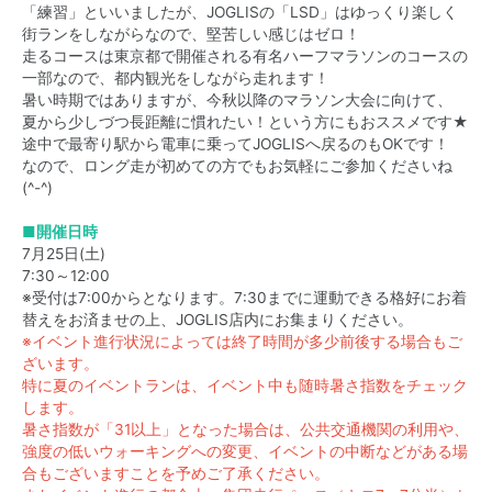
「練習」といいましたが、JOGLISの「LSD」はゆっくり楽しく
街ランをしながらなので、堅苦しい感じはゼロ！
走るコースは東京都で開催される有名ハーフマラソンのコースの
一部なので、都内観光をしながら走れます！
暑い時期ではありますが、今秋以降のマラソン大会に向けて、
夏から少しづつ長距離に慣れたい！という方にもおススメです★
途中で最寄り駅から電車に乗ってJOGLISへ戻るのもOKです！
なので、ロング走が初めての方でもお気軽にご参加くださいね
(^-^)
■開催日時
7月25日(土)
7:30～12:00
※受付は7:00からとなります。7:30までに運動できる格好にお着
替えをお済ませの上、JOGLIS店内にお集まりください。
※イベント進行状況によっては終了時間が多少前後する場合もご
ざいます。
特に夏のイベントランは、イベント中も随時暑さ指数をチェック
します。
暑さ指数が「31以上」となった場合は、公共交通機関の利用や、
強度の低いウォーキングへの変更、イベントの中断などがある場
合もございますことを予めご了承ください。