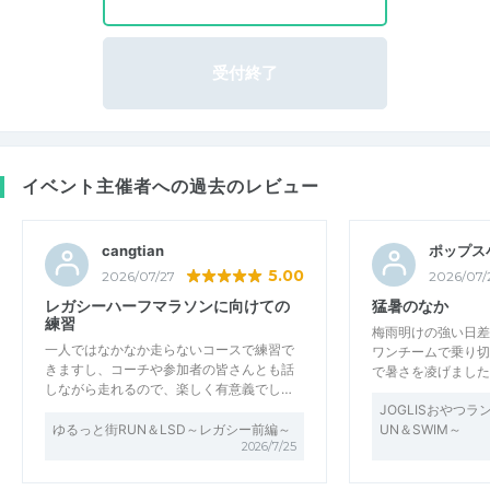
受付終了
イベント主催者への過去のレビュー
cangtian
ポップス
5.00
2026/07/27
2026/07/
レガシーハーフマラソンに向けての
猛暑のなか
練習
梅雨明けの強い日差
一人ではなかなか走らないコースで練習で
ワンチームで乗り切
きますし、コーチや参加者の皆さんとも話
で暑さを凌げました
しながら走れるので、楽しく有意義でし…
JOGLISおやつラ
ゆるっと街RUN＆LSD～レガシー前編～
UN＆SWIM～
2026/7/25