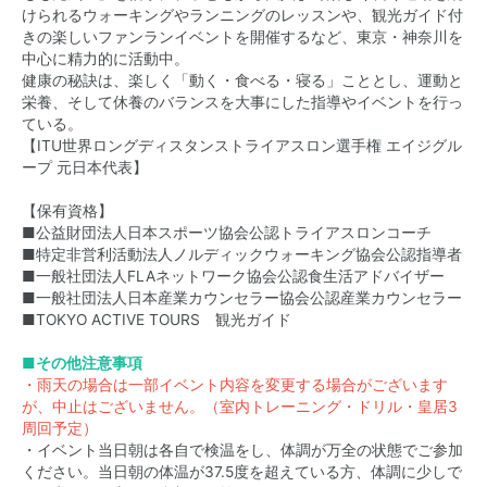
けられるウォーキングやランニングのレッスンや、観光ガイド付
きの楽しいファンランイベントを開催するなど、東京・神奈川を
中心に精力的に活動中。
健康の秘訣は、楽しく「動く・食べる・寝る」こととし、運動と
栄養、そして休養のバランスを大事にした指導やイベントを行っ
ている。
【ITU世界ロングディスタンストライアスロン選手権 エイジグル
ープ 元日本代表】
【保有資格】
■公益財団法人日本スポーツ協会公認トライアスロンコーチ
■特定非営利活動法人ノルディックウォーキング協会公認指導者
■一般社団法人FLAネットワーク協会公認食生活アドバイザー
■一般社団法人日本産業カウンセラー協会公認産業カウンセラー
■TOKYO ACTIVE TOURS 観光ガイド
■その他注意事項
・雨天の場合は一部イベント内容を変更する場合がございます
が、中止はございません。（室内トレーニング・ドリル・皇居3
周回予定）
・イベント当日朝は各自で検温をし、体調が万全の状態でご参加
ください。当日朝の体温が37.5度を超えている方、体調に少しで