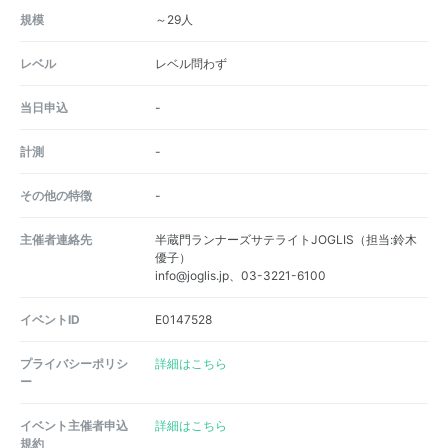
規模
～29人
レベル
レベル問わず
当日申込
-
計測
-
その他の特徴
-
主催者連絡先
半蔵門ランナーズサテライトJOGLIS（担当:鈴木
優子）
info@joglis.jp、03-3221-6100
イベントID
E0147528
プライバシーポリシ
詳細はこちら
ー
イベント主催者申込
詳細はこちら
規約