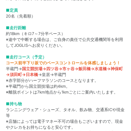
■定員
20名（先着順）
■走行距離
約18km（キロ7～7分半ペース）
※途中で中断する場合は、ご自身の責任で公共交通機関等を利用
してJOGLISへお戻りください。
■走行コース（予定）
コース前半下り坂でのペースコントロールを体感しましょう！
半蔵門→
国立競技場→四ツ谷→市ヶ谷→飯田橋→水道橋→神保町
→須田町→日本橋
→皇居→半蔵門
※赤字部分がハーフマラソンのコースとなります。
※半蔵門から国立競技場は約4km。
※離脱ポイントは7km地点から1kmごとにご案内いたします。
■持ち物
ランニングウェア・シューズ、タオル、飲み物、交通系ICや現金
等
※店舗によっては電子マネー不可の場合もございますので、現金
やクレカをお持ちになると安心です。