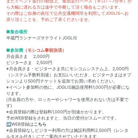
またイベント進行の都合上、集団走行ペース（キロ7～7分半）か
ら大幅に遅れる方は途中で中断して頂く場合もございます。
その際はご自身の責任で公共交通機関等を利用してJOGLISへお
戻り頂くことを、予めご了承くださいませ。
■集合場所
半蔵門ランナーズサテライトJOGLIS
■参加費
（モシコム事前決済）
月会員さま 2,000円
ビジターさま 2,500円
※月会員さま・ビジターさま共にモシコムシステム上、2,000円
（システム手数料別途）お支払いいただき、ビジターさまはオプ
ションより500円チケットを追加でお買い求めください。
※イベント参加料の他に、JOGLIS施設使用料1,000円が必要にな
ります。
(月会員の方や、ロッカーやシャワーを使用されない方は不要で
す)
※会員登録の際は登録料1,000円が別途かかります。
予めWEB登録をされますと、当日の受付がスムーズです。
➡WEB登録は
こちら
※会員登録なしビジター利用の方は施設利用料2,500円（レンタ
ルタオル付き）にてご案内させていただきます。