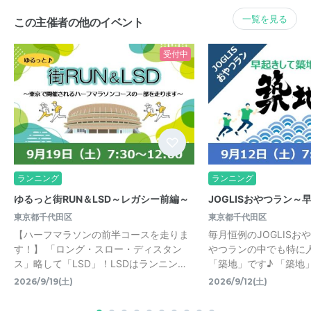
一覧を見る
この主催者の他のイベント
受付中
ランニング
ランニング
ゆるっと街RUN＆LSD～レガシー前編～
JOGLISおやつラン～
東京都千代田区
東京都千代田区
【ハーフマラソンの前半コースを走りま
毎月恒例のJOGLISお
す！】 「ロング・スロー・ディスタン
やつランの中でも特に
ス」略して「LSD」！LSDはランニン…
「築地」です♪ 「築地
2026/9/19(土)
2026/9/12(土)