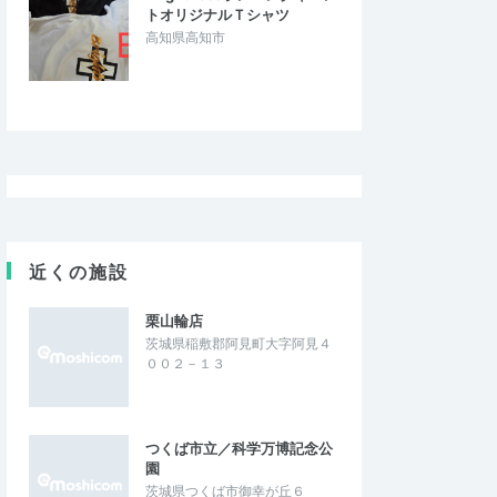
トオリジナルＴシャツ
高知県高知市
近くの施設
栗山輪店
茨城県稲敷郡阿見町大字阿見４
００２－１３
つくば市立／科学万博記念公
園
茨城県つくば市御幸が丘６