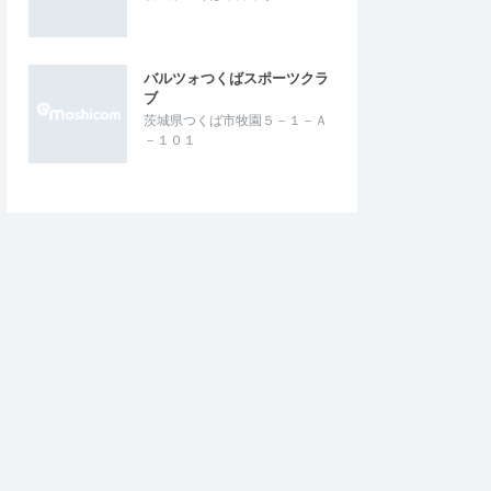
バルツォつくばスポーツクラ
ブ
茨城県つくば市牧園５－１－Ａ
－１０１