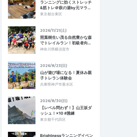
ランニングに効くストレッチ
2026/7/26
2026/7/12
&筋トレ＠萩の湯by元マラ…
東京都台東区
2026/11/21(土)
照葉樹生い茂る自然豊かな森
でトレイルラン！初級者向…
神奈川県横須賀市
2026/8/23(日)
山が遊び場になる！夏休み親
子トレラン体験会
兵庫県神戸市垂水区
2026/8/30(日)
【レベル問わず！】山王坂ダ
ッシュ！×10 #雅練
東京都千代田区
Brightnessランニングイベン