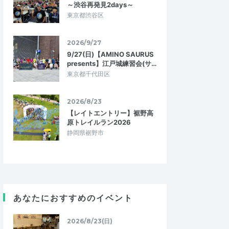
～渋谷再発見2days～
東京都渋谷区
2026/9/27
9/27(日)【AMINO SAURUS
presents】江戸城練習会(サ…
東京都千代田区
2026/8/23
【レイトエントリー】裾野高
原トレイルラン2026
3
静岡県裾野市
ajimatoz14
5.00
5.00
8
2026/07/15
りトレイルランニ
楽しかったです。
16kに参加しました。下ってから登るという
されたトレイルランニ
コースは初めてでした。予想通り、後半が
ました。1周4km弱の
キツかったです。でも、途中で川を渡っ…
あなたにおすすめのイベント
者の皆さんとおしゃ…
ランニング【7/26開
2026/8/23(日)
板室温泉スパトレイル16K & 48K 2026