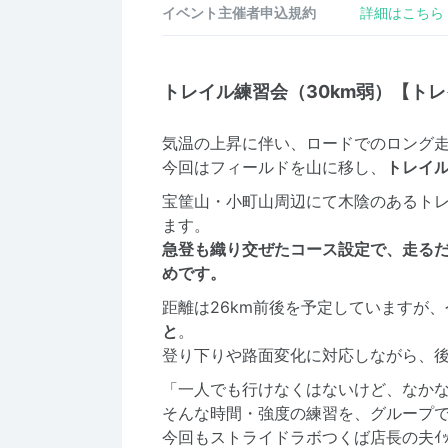
イベント主催者申込規約
詳細はこちら
トレイル練習会（30km弱）【ト
気温の上昇に伴い、ロードでのロング
今回はフィールドを山に移し、
トレイ
宝筐山・小町山周辺にて木陰のあるト
ます。
急登も織り交ぜたコース設定で、走る
めです。
距離は26km前後を予定していますが
と
。
登り下りや路面変化に対応しながら、
「一人でも行けなくはないけど、なか
そんな時間・強度の練習を、グループ
今回もストライドラボつくば店長の夫ｲｯ