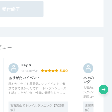
受付終了
ビュー
Kay.S
くまくん5
5.00
2026/07/28
2026/07/2
ありがたいイベント
木々の中をゆっく
ング
穏やかでとても雰囲気のいいイベントで参
古賀志山の麓で開催
加できて良かったです！ トレランシューズ
ングイベントに参加し
も試すことができ、性能の素晴らしさに…
周回コースを、参加
古賀志山でトレイルランニング【7/26開
古賀志山でトレイル
催】
催】