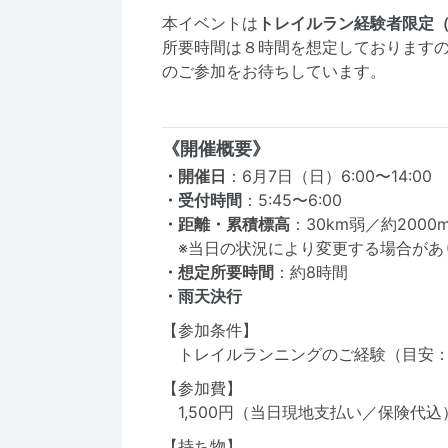
本イベントは
トレイルラン経験者限定（
所要時間は８時間を想定しております
のご参加をお待ちしています。
《開催概要》
・開催日
：6月7日（日）6:00〜14:00
・受付時間
：5:45〜6:00
・
距離・累積標高
：30km弱／約2000
※当日の状況により変更する場合があ
・想定所要時間
：約8時間
・雨天決行
【参加条件】
トレイルランニングのご経験（目安：4
【参加費】
1,500円（当日現地支払い／保険代込
【持ち物】