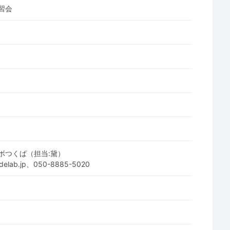
習会
ボつくば（担当:黛）
idelab.jp、050-8885-5020