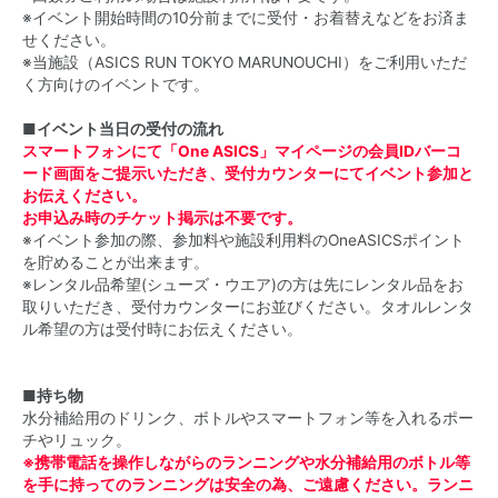
※イベント開始時間の10分前までに受付・お着替えなどをお済ま
せください。
※当施設（ASICS RUN TOKYO MARUNOUCHI）をご利用いただ
く方向けのイベントです。
■イベント当日の受付の流れ
スマートフォンにて「One ASICS」マイページの会員IDバーコ
ード画面をご提示いただき、受付カウンターにてイベント参加と
お伝えください。
お申込み時のチケット掲示は不要です。
※イベント参加の際、参加料や施設利用料のOneASICSポイント
を貯めることが出来ます。
※レンタル品希望(シューズ・ウエア)の方は先にレンタル品をお
取りいただき、受付カウンターにお並びください。タオルレンタ
ル希望の方は受付時にお伝えください。
■持ち物
水分補給用のドリンク、ボトルやスマートフォン等を入れるポー
チやリュック。
※携帯電話を操作しながらのランニングや水分補給用のボトル等
を手に持ってのランニングは安全の為、ご遠慮ください。ランニ