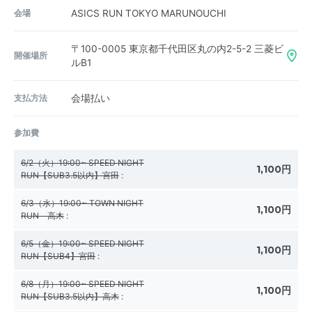
会場
ASICS RUN TOKYO MARUNOUCHI
〒100-0005
東京都千代田区丸の内2-5-2 三菱ビ
開催場所
ルB1
支払方法
会場払い
参加費
6/2（火）19:00~ SPEED NIGHT
1,100円
RUN【SUB3.5以内】宮田
:
6/3（水）19:00~ TOWN NIGHT
1,100円
RUN 高木
:
6/5（金）19:00~ SPEED NIGHT
1,100円
RUN【SUB4】宮田
:
6/8（月）19:00~ SPEED NIGHT
1,100円
RUN【SUB3.5以内】高木
: