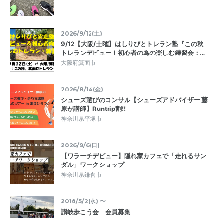
2026/9/12(土)
9/12【大阪/土曜】はしりびとトレラン塾『この秋
トレランデビュー！初心者の為の楽しむ練習会：…
大阪府箕面市
2026/8/14(金)
シューズ選びのコンサル【シューズアドバイザー 藤
原が講師】Runtrip割!!
神奈川県平塚市
2026/9/6(日)
【ワラーチデビュー】隠れ家カフェで「走れるサン
ダル」ワークショップ
神奈川県鎌倉市
2018/5/2(水) 〜
讃岐歩こう会 会員募集