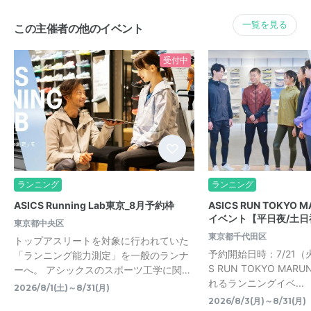
一覧を見る
この主催者の他のイベント
受付中
ランニング
ランニング
ASICS Running Lab東京_8月予約枠
ASICS RUN TOKYO 
イベント【平日夜/土日
東京都中央区
東京都千代田区
トップアスリートを対象に行われていた
予約開始日時：7/21（火）
「ランニング能力測定」を一般のランナ
S RUN TOKYO MAR
ーへ。 アシックスのスポーツ工学に関…
れるランニングイベ...
2026/8/1(土)～8/31(月)
2026/8/3(月)～8/31(月)