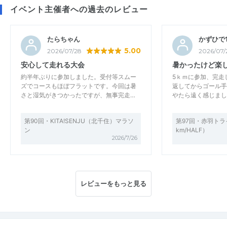
イベント主催者への過去のレビュー
たらちゃん
かずひで1
5.00
2026/07/28
2026/07/
安心して走れる大会
暑かったけど楽
約半年ぶりに参加しました。受付等スムー
5ｋｍに参加、完走
ズでコースもほぼフラットです。今回は暑
返してからゴール手
さと湿気がきつかったですが、無事完走…
やたら遠く感じまし
第90回・KITA!SENJU（北千住）マラソ
第97回・赤羽トライ
ン
km/HALF）
2026/7/26
レビューをもっと見る