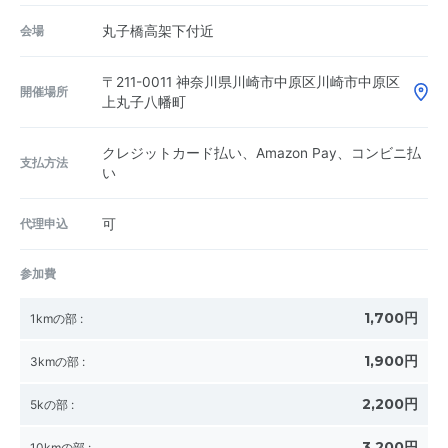
会場
丸子橋高架下付近
〒211-0011
神奈川県川崎市中原区川崎市中原区
開催場所
上丸子八幡町
クレジットカード払い、Amazon Pay、コンビニ払
支払方法
い
代理申込
可
参加費
1,700円
1kmの部
:
1,900円
3kmの部
:
2,200円
5kの部
:
3,200円
10kmの部
: