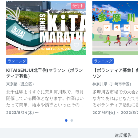
受付中
ランニング
ランニング
KITA!SENJU(北千住)マラソン（ボラン
【ボランティア募集】
ティア募集）
ソン
東京都（足立区）
神奈川県（川崎市幸区）
北千住駅よりすぐに荒川河川敷で、毎月
多摩川古市場での大会
開催している団体となります。作業はい
な方であればどなたで
たって簡単。給水や誘導といったその…
るボランティア活動に
2023/8/24(木) 〜
2021/6/1(火) ～ 2022/3/
違反報告