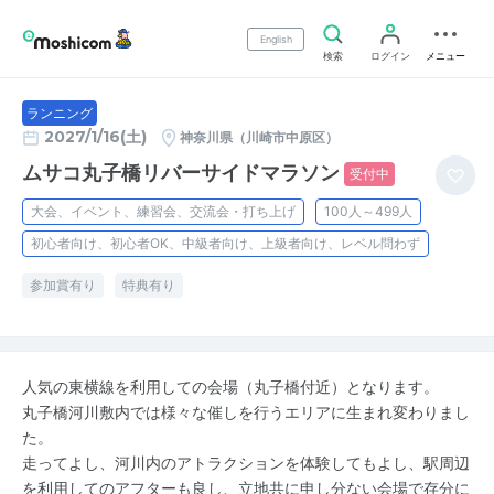
English
検索
ログイン
メニュー
ランニング
2027/1/16(土)
神奈川県（川崎市中原区）
ムサコ丸子橋リバーサイドマラソン
受付中
大会、イベント、練習会、交流会・打ち上げ
100人～499人
初心者向け、初心者OK、中級者向け、上級者向け、レベル問わず
参加賞有り
特典有り
人気の東横線を利用しての会場（丸子橋付近）となります。
丸子橋河川敷内では様々な催しを行うエリアに生まれ変わりまし
た。
走ってよし、河川内のアトラクションを体験してもよし、駅周辺
を利用してのアフターも良し、立地共に申し分ない会場で存分に