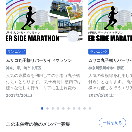
ランニング
ランニング
ムサコ丸子橋リバーサイドマラソン
ムサコ丸子橋リバーサ
神奈川県川崎市中原区
神奈川県川崎市中原区
人気の東横線を利用しての会場（丸子橋
人気の東横線を利用し
付近）となります。 丸子橋河川敷内では
付近）となります。 
様々な催しを行うエリアに生まれ変わ…
様々な催しを行うエリ
2027/3/20(土)
2027/2/20(土)
一覧を見る
この主催者の他のメンバー募集