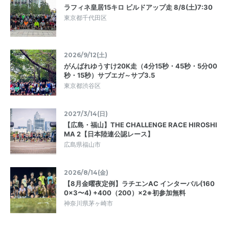
ラフィネ皇居15キロ ビルドアップ走 8/8(土)7:30
東京都千代田区
2026/9/12(土)
がんばれゆうすけ20K走（4分15秒・45秒・5分00
秒・15秒）サブエガ～サブ3.5
東京都渋谷区
2027/3/14(日)
【広島・福山】THE CHALLENGE RACE HIROSHI
MA 2【日本陸連公認レース】
広島県福山市
2026/8/14(金)
【8月金曜夜定例】ラチエンAC インターバル(160
0×3〜4) +400（200）×2※初参加無料
神奈川県茅ヶ崎市