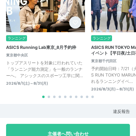
ランニング
ランニング
ASICS Running Lab東京_8月予約枠
ASICS RUN TOKYO 
イベント【平日夜/土日
東京都中央区
東京都千代田区
トップアスリートを対象に行われていた
予約開始日時：7/21（火）
「ランニング能力測定」を一般のランナ
S RUN TOKYO MAR
ーへ。 アシックスのスポーツ工学に関…
れるランニングイベ...
2026/8/1(土)～8/31(月)
2026/8/3(月)～8/31(月)
違反報告
主催者へ問い合わせ