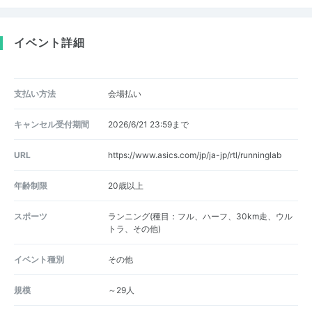
イベント詳細
支払い方法
会場払い
キャンセル受付期間
2026/6/21 23:59まで
URL
https://www.asics.com/jp/ja-jp/rtl/runninglab
年齢制限
20歳以上
スポーツ
ランニング(種目：フル、ハーフ、30km走、ウル
トラ、その他)
イベント種別
その他
規模
～29人