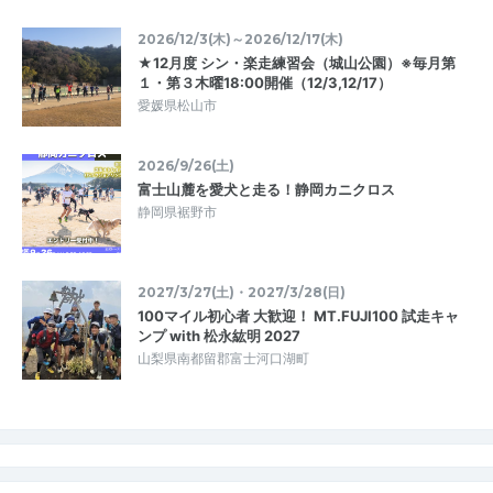
2026/12/3(木)～2026/12/17(木)
★12月度 シン・楽走練習会（城山公園）※毎月第
１・第３木曜18:00開催（12/3,12/17）
愛媛県松山市
2026/9/26(土)
富士山麓を愛犬と走る！静岡カニクロス
静岡県裾野市
2027/3/27(土)・2027/3/28(日)
100マイル初心者 大歓迎！ MT.FUJI100 試走キャ
ンプ with 松永紘明 2027
山梨県南都留郡富士河口湖町