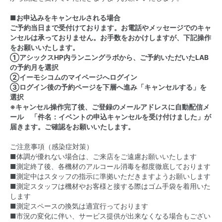
■お申込みをキャンセルされる場合
ご予約当日まで受付けております。お電話やメッセージでのキャ
ンセルは承っておりません。お手数をおかけしますが、下記操作
をお願いいたします。
①
アシックスHP内ランニングラボ
から、ご予約いただいたLAB
の予約月を選択
②イーモシコムのマイページへログイン
③ログイン後の予約ページを下層へ進み「キャンセルする」を
選択
※キャンセル操作完了後、ご登録のメールアドレスに自動配信メ
ール 「件名：イベントの申込キャンセルを受け付けました」が
届きます。ご確認をお願いいたします。
ご注意事項（感染症対策）
■体調が優れない場合は、ご来店をご遠慮お願いいたします
■測定終了後、各機材のアルコール消毒を都度徹底しております
■測定中はスタッフの指示に準拠いただきますようお願いします
■測定スタッフは機材やお客様と接する際はゴム手袋を着用いた
します
■測定スペースの換気は適宜行っております
■市況の変化に伴い、サービス提供が出来なくなる場合もござい