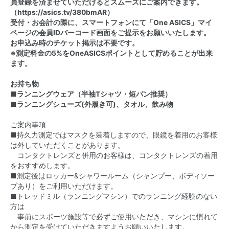
員登録を済ませていただけるとスムーズにご案内できます。
（
https://asics.tv/380bmAR
）
受付・お会計の際に、スマートフォンにて「One ASICS」マイ
ページの会員IDバーコード画面をご提示をお願いいたします。
お申込み時のチケット掲示は不要です。
※測定料金の5%をOneASICSポイントとして貯めることが出来
ます。
お持ち物
■ランニングウェア（半袖Tシャツ・短パン推奨）
■ランニングシューズ(外履き可)、タオル、飲み物
ご案内事項
■持久力測定ではマスクを装着しますので、眼鏡を着用のお客様
は外していただくことがあります。
コンタクトレンズと併用のお客様は、コンタクトレンズの着用
をおすすめします。
■測定後はロッカー&シャワールーム（シャンプー、ボディソー
プあり）をご利用いただけます。
■トレッドミル（ランニングマシン）でのランニング経験のない
方は
事前にスポーツ施設等で必ずご使用いただき、マシンに慣れて
から測定を受けていただきますようお願いいたします。