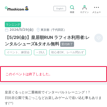
English
検索
ログイン
メニュー
ランニング
2026/5/29(金)
東京都（千代田区）
【5/29(金)】皇居朝RUN ラフィネ利用者:レ
ンタルシューズ&タオル無料
受付終了
イベント、練習会
～29人
初心者OK、レベル問わず
このイベントは終了しました。
皇居ぐるっとor二重橋前でインターバルトレーニング！?
日比谷公園で鬼ごっこなどお楽しみゲームで追い込む事もありま
す(^^)