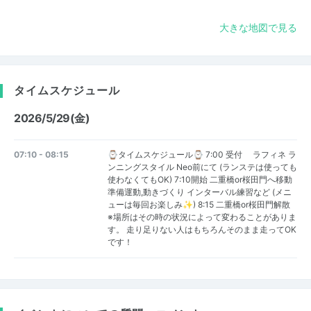
大きな地図で見る
タイムスケジュール
2026/5/29(金)
07:10 - 08:15
⌚️タイムスケジュール⌚️ 7:00 受付 ラフィネ ラ
ンニングスタイル Neo前にて (ランステは使っても
使わなくてもOK) 7:10開始 二重橋or桜田門へ移動
準備運動,動きづくり インターバル練習など (メニ
ューは毎回お楽しみ✨) 8:15 二重橋or桜田門解散
※場所はその時の状況によって変わることがありま
す。 走り足りない人はもちろんそのまま走ってOK
です！