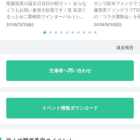
尾藤朋美の誕生日当日の朝ラン！ 走らな
ガンプ鈴木ファンクラブ G-
くてもお祝い参加大歓迎です！笑 皇居ぐ
藤朋美ファンクラブTOMO
るっとor二重橋前でインターバルトレ…
の「コラボ運動会」を初開
2026/12/11(金)
2026/9/20(日)
違反報告
主催者へ問い合わせ
イベント情報ダウンロード