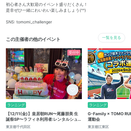
初心者さん大歓迎のイベント盛りだくさん！
是非ぜひ一緒にわいわい楽しみましょう(^^)
SNS: tomomi_challenger
一覧を見る
この主催者の他のイベント
受付中
ランニング
ランニング
【12/11(金)】皇居朝RUN〜尾藤朋美 生
G-Family × TOMO R
誕祭SP〜ラフィネ利用者:レンタルシュ…
運動会
東京都千代田区
東京都江東区