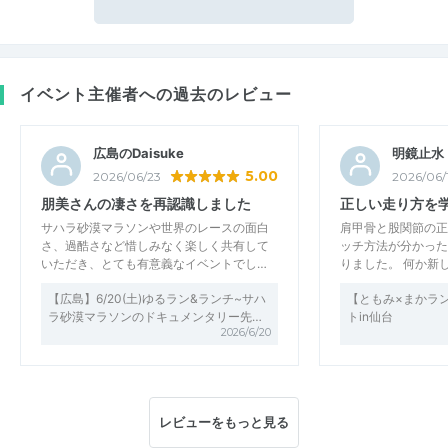
イベント主催者への過去のレビュー
広島のDaisuke
明鏡止水
5.00
2026/06/23
2026/06/
朋美さんの凄さを再認識しました
正しい走り方を
サハラ砂漠マラソンや世界のレースの面白
肩甲骨と股関節の正
さ、過酷さなど惜しみなく楽しく共有して
ッチ方法が分かった
いただき、とても有意義なイベントでし…
りました。 何か新
【広島】6/20(土)ゆるラン&ランチ~サハ
【ともみ×まかラ
ラ砂漠マラソンのドキュメンタリー先…
トin仙台
2026/6/20
レビューをもっと見る