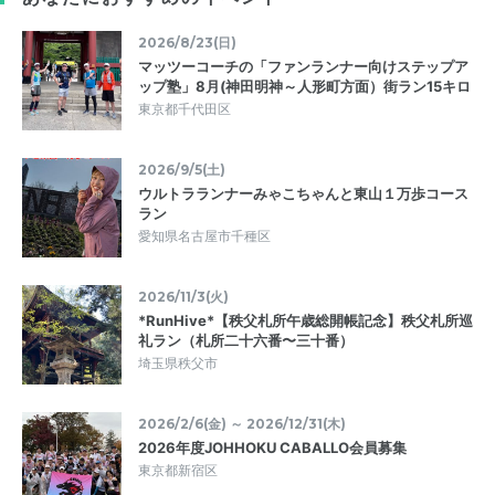
2026/8/23(日)
マッツーコーチの「ファンランナー向けステップア
ップ塾」8月(神田明神～人形町方面）街ラン15キロ
東京都千代田区
2026/9/5(土)
ウルトラランナーみゃこちゃんと東山１万歩コース
ラン
愛知県名古屋市千種区
2026/11/3(火)
*RunHive*【秩父札所午歳総開帳記念】秩父札所巡
礼ラン（札所二十六番〜三十番）
埼玉県秩父市
2026/2/6(金) ～ 2026/12/31(木)
2026年度JOHHOKU CABALLO会員募集
東京都新宿区