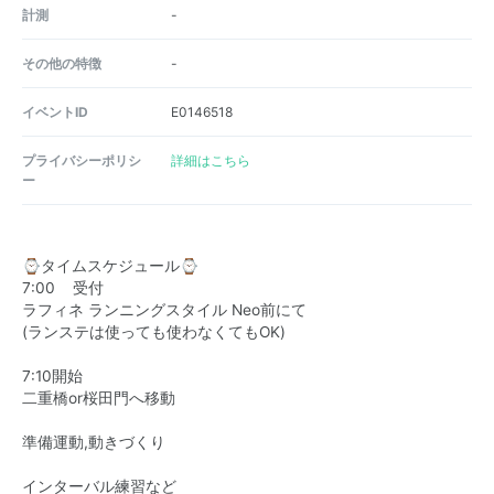
計測
-
その他の特徴
-
イベントID
E0146518
プライバシーポリシ
詳細はこちら
ー
⌚️タイムスケジュール⌚️
7:00 受付
ラフィネ ランニングスタイル Neo前にて
(ランステは使っても使わなくてもOK)
7:10開始
二重橋or桜田門へ移動
準備運動,動きづくり
インターバル練習など