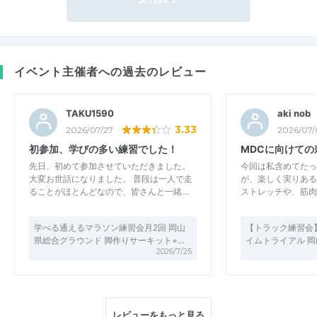
イベント主催者への過去のレビュー
TAKU1590
aki nob
3.33
2026/07/27
2026/07/
初参加、学びの多い練習でした！
MDCに向けての
先日、初めて参加させていただきました。
今回は私含めてたっ
大変お世話になりました。 普段は一人で走
が、楽しく実りある
ることがほとんどなので、皆さんと一緒…
ストレッチや、筋肉
学べる通えるマラソン練習会月2回 岡山
【トラック練習会】15
県総合グラウンド 脚作りサーキット+…
イムトライアル 
2026/7/25
レビューをもっと見る