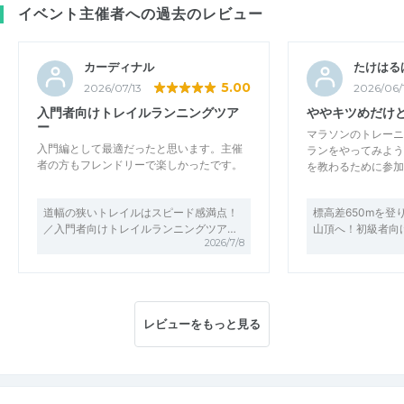
イベント主催者への過去のレビュー
カーディナル
たけはる
5.00
2026/07/13
2026/06/
入門者向けトレイルランニングツア
ややキツめだけ
ー
マラソンのトレーニ
入門編として最適だったと思います。主催
ランをやってみよう
者の方もフレンドリーで楽しかったです。
を教わるために参加
道幅の狭いトレイルはスピード感満点！
標高差650mを登
／入門者向けトレイルランニングツア…
山頂へ！初級者向
2026/7/8
レビューをもっと見る