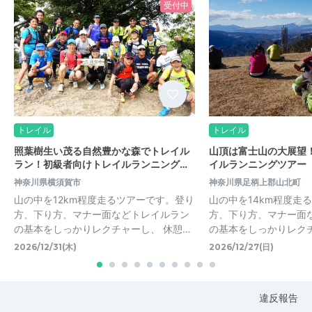
受付中
トレイル
トレイル
照葉樹生い茂る自然豊かな森でトレイル
山頂は富士山の大展望
ラン！初級者向けトレイルランニング…
イルランニングツアー
神奈川県横須賀市
神奈川県足柄上郡山北町
山の中を12km程度走るツアーです。登り
山の中を14km程度走
方、下り方、マナー面などトレイルラン
方、下り方、マナー面
の基本をしっかりレクチャーし、 休憩…
の基本をしっかりレクチ
2026/12/31(木)
2026/12/27(日)
違反報告