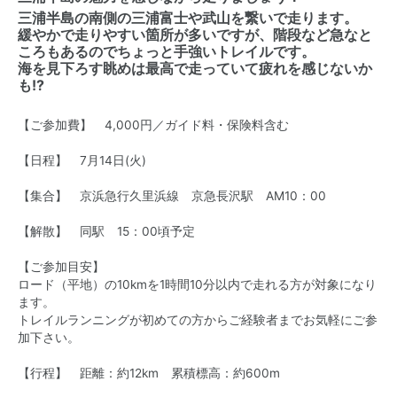
三浦半島の南側の三浦富士や武山を繋いで走ります。
緩やかで走りやすい箇所が多いですが、階段など急なと
ころもあるのでちょっと手強いトレイルです。
海を見下ろす眺めは最高で走っていて疲れを感じないか
も!?
【ご参加費】 4,000円／ガイド料・保険料含む
【日程】
7月14日(火)
【集合】 京浜急行久里浜線 京急長沢駅 AM10：00
【解散】 同駅 15：00頃予定
【ご参加目安】
ロード（平地）の10kmを1時間10分以内で走れる方が対象になり
ます。
トレイルランニングが初めての方からご経験者までお気軽にご参
加下さい。
【行程】 距離：約12km 累積標高：約600m