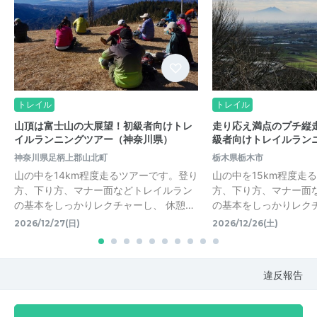
トレイル
トレイル
山頂は富士山の大展望！初級者向けトレ
走り応え満点のプチ縦
イルランニングツアー（神奈川県）
級者向けトレイルラン
神奈川県足柄上郡山北町
栃木県栃木市
山の中を14km程度走るツアーです。登り
山の中を15km程度走
方、下り方、マナー面などトレイルラン
方、下り方、マナー面
の基本をしっかりレクチャーし、 休憩…
の基本をしっかりレクチ
2026/12/27(日)
2026/12/26(土)
違反報告