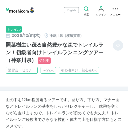
English
検索
ログイン
メニュー
トレイル
2026/12/31(木)
神奈川県（横須賀市）
照葉樹生い茂る自然豊かな森でトレイルラ
ン！初級者向けトレイルランニングツアー
（神奈川県）
受付中
講習会・セミナー
～29人
初心者向け、初心者OK
山の中を12km程度走るツアーです。登り方、下り方、マナー面
などトレイルランの基本をしっかりレクチャーし、 休憩を交え
ながら走りますので、トレイルランが初めてでも大丈夫！ トレ
イルランご経験者でさらなる技術・体力向上を目指す方にもオス
スメです。