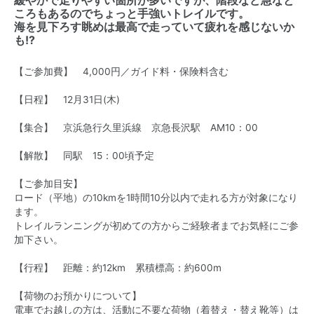
緩やかで走りやすい箇所が多いですが、階段など急なと
ころもあるのでちょっと手強いトレイルです。
海を見下ろす眺めは最高で走っていて疲れを感じないか
も!?
【ご参加費】 4,000円／ガイド料・保険料含む
【日程】
12月31日(木)
【集合】 京浜急行久里浜線 京急長沢駅 AM10：00
【解散】 同駅 15：00頃予定
【ご参加目安】
ロード（平地）の10kmを1時間10分以内で走れる方が対象になり
ます。
トレイルランニングが初めての方からご経験者までお気軽にご参
加下さい。
【行程】 距離：約12km 累積標高：約600m
【荷物のお預かりについて】
電車でお越しの方は、活動に不要な荷物（着替え・替え靴等）は