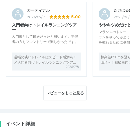
カーディナル
たけはる
5.00
2026/07/13
2026/06/
入門者向けトレイルランニングツア
ややキツめだけ
ー
マラソンのトレーニ
入門編として最適だったと思います。主催
ランをやってみよう
者の方もフレンドリーで楽しかったです。
を教わるために参加
道幅の狭いトレイルはスピード感満点！
標高差650mを登
／入門者向けトレイルランニングツア…
山頂へ！初級者向
2026/7/8
レビューをもっと見る
イベント詳細