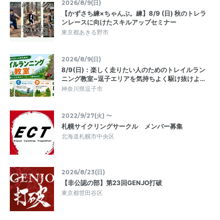
2026/8/9(日)
【かずさち練×ちゃんぷ。練】8/9 (日) 秋のトレラ
ンレースに向けたスキルアップセミナー
東京都あきる野市
2026/8/9(日)
8/9(日)：楽しく走りたい人のためのトレイルラン
ニング教室~逗子エリアを気持ちよく駆け抜けよ…
神奈川県逗子市
2022/9/27(火) 〜
札幌サイクリングサークル メンバー募集
北海道札幌市中央区
2026/8/23(日)
【非公認の部】第23回GENJO打破
東京都世田谷区