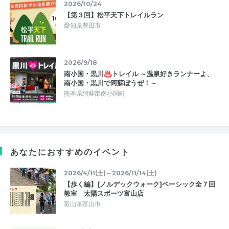
2026/10/24
【第３回】松平天下トレイルラン
愛知県豊田市
2026/9/18
南小国・黒川♨トレイル ～温泉好きランナーよ、
南小国・黒川で阿蘇ぼうぜ！～
熊本県阿蘇郡南小国町
あなたにおすすめのイベント
2026/4/11(土)～2026/11/14(土)
【歩く編】[ノルデックウォーク]ベーシック全７回
教室 太陽スポーツ富山店
富山県富山市