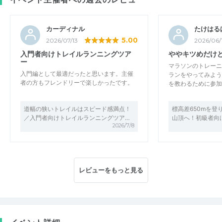
カーディナル
たけはる
5.00
2026/07/13
2026/06/
入門者向けトレイルランニングツア
ややキツめだけ
ー
マラソンのトレーニ
入門編として最適だったと思います。主催
ランをやってみよう
者の方もフレンドリーで楽しかったです。
を教わるために参加
道幅の狭いトレイルはスピード感満点！
標高差650mを登
／入門者向けトレイルランニングツア…
山頂へ！初級者向
2026/7/8
レビューをもっと見る