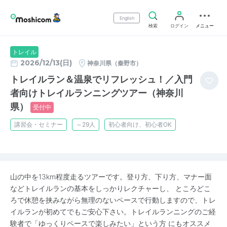
English
検索
ログイン
メニュー
トレイル
2026/12/13(日)
神奈川県（秦野市）
トレイルラン＆温泉でリフレッシュ！／入門
者向けトレイルランニングツアー（神奈川
県）
受付中
講習会・セミナー
～29人
初心者向け、初心者OK
山の中を13km程度走るツアーです。登り方、下り方、マナー面
などトレイルランの基本をしっかりレクチャーし、 ところどこ
ろで休憩を挟みながら無理のないペースで行動しますので、トレ
イルランが初めてでもご安心下さい。トレイルランニングのご経
験者で「ゆっくりペースで楽しみたい」という方 にもオススメ