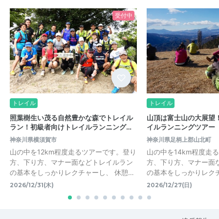
受付中
トレイル
トレイル
照葉樹生い茂る自然豊かな森でトレイル
山頂は富士山の大展望
ラン！初級者向けトレイルランニング…
イルランニングツアー
神奈川県横須賀市
神奈川県足柄上郡山北町
山の中を12km程度走るツアーです。登り
山の中を14km程度走
方、下り方、マナー面などトレイルラン
方、下り方、マナー面
の基本をしっかりレクチャーし、 休憩…
の基本をしっかりレクチ
2026/12/31(木)
2026/12/27(日)