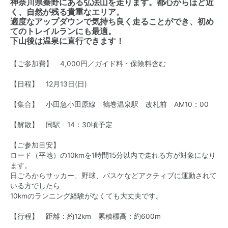
神奈川県秦野にある弘法山を走ります。都心からほど近
く、自然が残る貴重なエリア。
適度なアップダウンで気持ち良く走ることができ、初め
てのトレイルランにも最適。
下山後は温泉に直行できます！
【ご参加費】 4,000円／ガイド料・保険料含む
【日程】
12月13日(日)
【集合】 小田急小田原線 鶴巻温泉駅 改札前 AM10：00
【解散】 同駅 14：30頃予定
【ご参加目安】
ロード（平地）の10kmを1時間15分以内で走れる方が対象になり
ます。
日ごろからサッカー、野球、バスケなどアクティブに運動されて
いる方でしたら
10kmのランニング経験がなくても大丈夫です。
【行程】 距離：約12km 累積標高：約600m