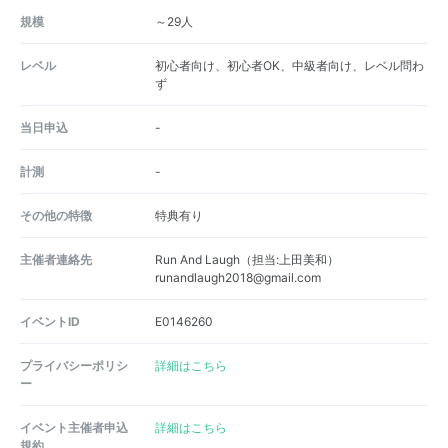
規模
～29人
レベル
初心者向け、初心者OK、中級者向け、レベル問わ
ず
当日申込
-
計測
-
その他の特徴
特典有り
主催者連絡先
Run And Laugh（担当:上田美和）
runandlaugh2018@gmail.com
イベントID
E0146260
プライバシーポリシ
詳細はこちら
ー
イベント主催者申込
詳細はこちら
規約