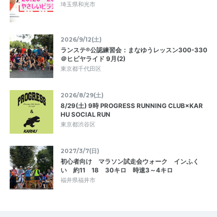
埼玉県和光市
2026/9/12(土)
ランステ®公認練習会：まなゆうレッスン300-330
＠ヒビヤライド 9月(2)
東京都千代田区
2026/8/29(土)
8/29(土) 9時 PROGRESS RUNNING CLUB×KAR
HU SOCIAL RUN
東京都渋谷区
2027/3/7(日)
初心者向け マラソン試走会ウォーク インふく
い 約11 18 30キロ 時速3～4キロ
福井県福井市