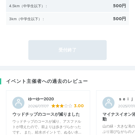
500円
4.5km（中学生以下）
:
500円
3km（中学生以下）
:
受付終了
イベント主催者への過去のレビュー
ゆーゆー2020
ｓｅｉｊ
3.00
2026/07/07
2025/07/
ウッドチップのコースが減りました
マイナスイオン
動
ウッドチップのコースが減り、アスファル
山の緑・大きな滝の
トが増えたので、前よりは歩きづらかった
ぷり浴びながらのノ
です。 また、給水ポイントで、ぬるい水…