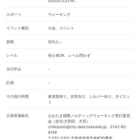
l/00001333.ht...
スポーツ
ウォーキング
イベント種別
大会、イベント
規模
500人～
レベル
初心者OK、レベル問わず
当日申込
-
計測
-
その他の特徴
参加賞有り、女性向け、シルバー向け、ダイエッ
ト
主催者連絡先
おおたき国際ノルディックウォーキング実行委員
会（担当:大和田、大宮）
chiikijumin@city.date.hokkaido.jp、0142-82-
6748
〒052-0301 北海道伊達市本町85番地