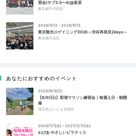
習会(サブ3.5〜4)@皇居
東京都千代田区
2026/9/12・2026/9/13
東京観光ロゲイニング2026～渋谷再発見2days～
東京都渋谷区
あなたにおすすめのイベント
2026/8/9(日)
【8/9(日)】彩湖マラソン練習会｜毎週土日・朝開
催
埼玉県さいたま市桜区
2026/7/1(水)～2027/3/31(水)
わぴあ やさしいピラティス