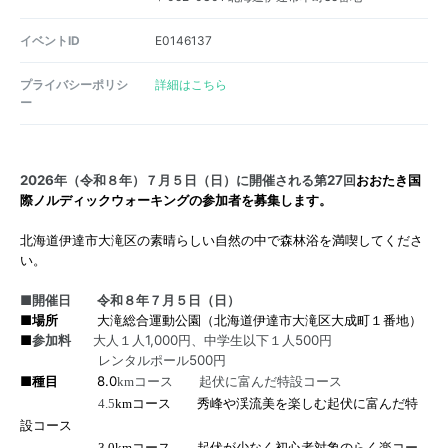
イベントID
E0146137
プライバシーポリシ
詳細はこちら
ー
2026年（令和８年）７月５日（日）に開催される第27回
おおたき国
際ノルディックウォーキングの参加者を募集します。
北海道伊達市大滝区の素晴らしい自然の中で森林浴を満喫してくださ
い。
■開催日 令和８年７月５日（日）
■
場所
大滝総合運動公園（北海道伊達市大滝区大成町１番地）
■
参加料
大人１人1,000円、中学生以下１人500円
レンタルポール500円
■
種目
8.0
kmコース 起伏に富んだ特設コース
4.5
km
コース 秀峰や渓流美を楽しむ起伏に富んだ特
設コース
3.0kmコース 起伏が少なく初心者対象のらく楽コー