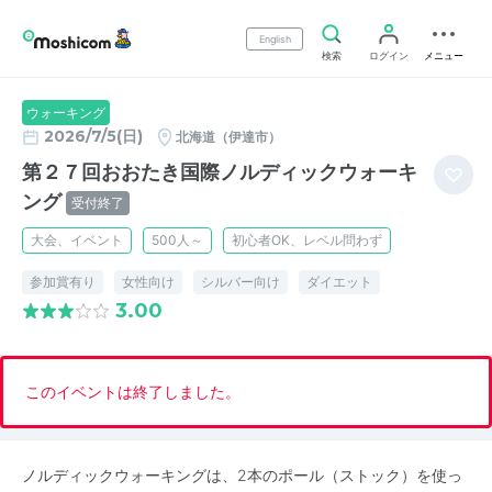
English
検索
ログイン
メニュー
ウォーキング
2026/7/5(日)
北海道（伊達市）
第２７回おおたき国際ノルディックウォーキ
ング
受付終了
大会、イベント
500人～
初心者OK、レベル問わず
参加賞有り
女性向け
シルバー向け
ダイエット
3.00
このイベントは終了しました。
ノルディックウォーキングは、2本のポール（ストック）を使っ