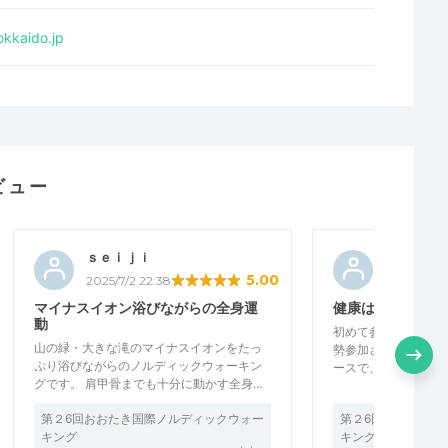
okkaido.jp
ビュー
ｓｅｉｊｉ
タシロー
5.00
2025/7/2 22:38
2025/7/1 10
マイナスイオン浴びながらの全身運
健康は正しい歩き
動
初めて参加しました
山の緑・大きな滝のマイナスイオンをたっ
勢参加されていて、
ぷり浴びながらのノルディックウォーキン
ースで、会話しなが
グです。 肩甲骨までも十分に動かす全身…
第２6回おおたき国際ノルディックウォー
第２6回おおたき国
キング
キング