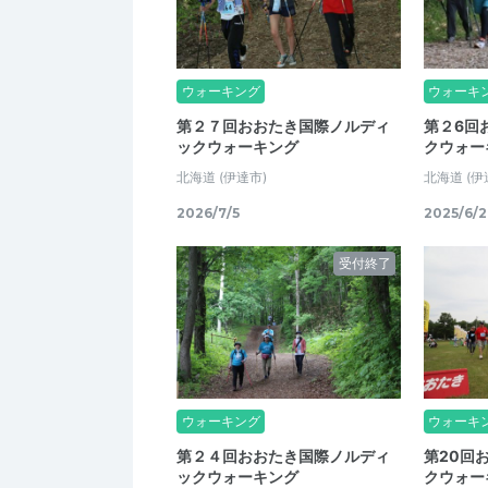
ウォーキング
ウォーキ
第２７回おおたき国際ノルディ
第２6回
ックウォーキング
クウォー
北海道
(伊達市)
北海道
(伊
2026/7/5
2025/6/2
受付終了
ウォーキング
ウォーキ
第２４回おおたき国際ノルディ
第20回
ックウォーキング
クウォー