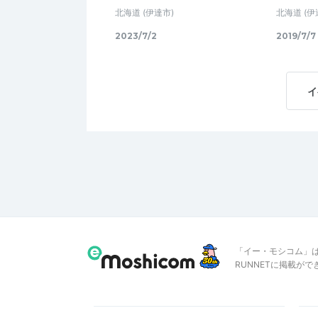
北海道
(伊達市)
北海道
(伊
2023/7/2
2019/7/7
イ
「イー・モシコム」
RUNNETに掲載が