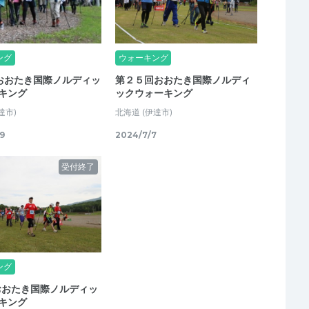
ング
ウォーキング
おおたき国際ノルディッ
第２５回おおたき国際ノルディ
キング
ックウォーキング
達市)
北海道
(伊達市)
9
2024/7/7
受付終了
ング
おおたき国際ノルディッ
キング