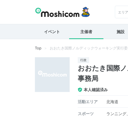
エリ
イベント
主催者
施設
Top
おおたき国際ノルディックウォーキング実行委
行政
おおたき国際ノ
事務局
本人確認済み
活動エリア
北海道
スポーツ
ランニング