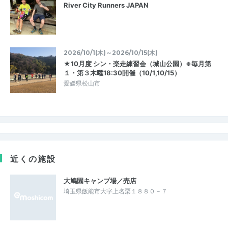
River City Runners JAPAN
2026/10/1(木)～2026/10/15(木)
★10月度 シン・楽走練習会（城山公園）※毎月第
１・第３木曜18:30開催（10/1,10/15）
愛媛県松山市
近くの施設
大鳩園キャンプ場／売店
埼玉県飯能市大字上名栗１８８０－７