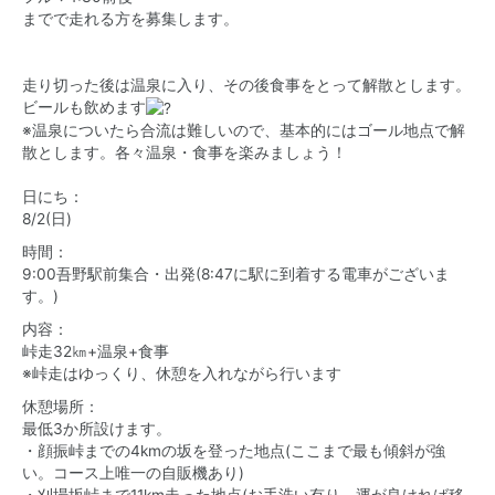
までで走れる方を募集します。
走り切った後は温泉に入り、その後食事をとって解散とします。
ビールも飲めます
※温泉についたら合流は難しいので、基本的にはゴール地点で解
散とします。各々温泉・食事を楽みましょう！
日にち：
8/2(日)
時間：
9:00吾野駅前集合・出発(8:47に駅に到着する電車がございま
す。)
内容：
峠走32㎞+温泉+食事
※峠走はゆっくり、休憩を入れながら行います
休憩場所：
最低3か所設けます。
・顔振峠までの4kmの坂を登った地点(ここまで最も傾斜が強
い。コース上唯一の自販機あり)