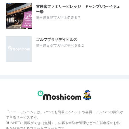
古民家ファミリービレッジ キャンプ/バーベキュ
ー場
埼玉県飯能市大字上名栗８７
ゴルフプラザデイヒルズ
埼玉県日高市大字北平沢５９２
「イー・モシコム」は、いつでも簡単にイベントや会員・メンバーの募集が
できるサービスです。
RUNNETに掲載ができ（無料）、集客や申込者管理などの主催者様のお悩
みを解決できるプラットフォームです。