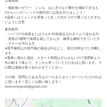
は最低限。
・補給食(=ゼリー、ジェル、おにぎりなど糖分を補給できるも
の)→ハンガーノックや熱中症には気を付けましょう！
※温泉へはリュックを背負って走って向かうので重くなりすぎな
いように注意
参加条件：
・ハーフ2:10前後またはフル4:30前後以上のタイムで走れる方
・直前の1週間で体調を崩しておらず、練習も継続できていた方
・マナーを守れる方
※雨予報時は大雨予報の場合は中止とし、前日22時までに判断し
ます。
※電車に遅れた場合、スタート時間はずらせないので吾野駅より
先の駅まで進んで、そこから登っていただければと思います。そ
の際は連絡を取り合わさせてください。
その他、質問などある方はメールまたはメッセージいただければ
と思います！宜しくお願い致します！
emirunningclub@gmail.com