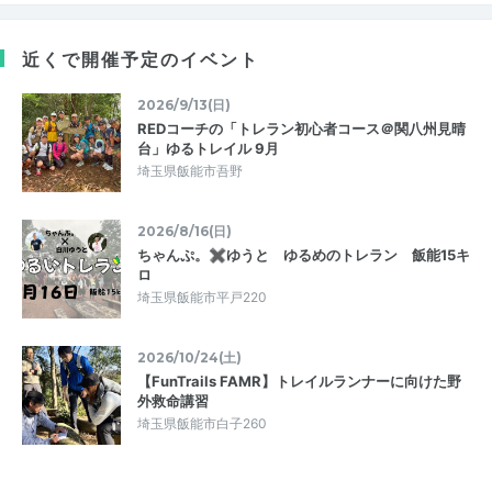
近くで開催予定のイベント
2026/9/13(日)
REDコーチの「トレラン初心者コース＠関八州見晴
台」ゆるトレイル 9月
埼玉県飯能市吾野
2026/8/16(日)
ちゃんぷ。✖ゆうと ゆるめのトレラン 飯能15キ
ロ
埼玉県飯能市平戸220
2026/10/24(土)
【FunTrails FAMR】トレイルランナーに向けた野
外救命講習
埼玉県飯能市白子260