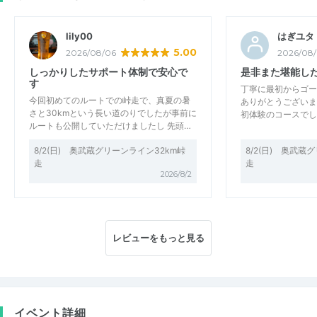
lily00
はぎユタ
5.00
2026/08/06
2026/08
しっかりしたサポート体制で安心で
是非また堪能し
す
丁寧に最初からゴー
今回初めてのルートでの峠走で、真夏の暑
ありがとうございま
さと30kmという長い道のりでしたが事前に
初体験のコースでし
ルートも公開していただけましたし 先頭…
8/2(日) 奥武蔵グリーンライン32km峠
8/2(日) 奥武蔵
走
走
2026/8/2
レビューをもっと見る
イベント詳細