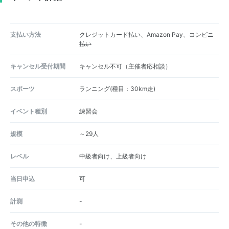
支払い方法
クレジットカード払い、Amazon Pay、
コンビニ
払い
キャンセル受付期間
キャンセル不可（主催者応相談）
スポーツ
ランニング(種目：30km走)
イベント種別
練習会
規模
～29人
レベル
中級者向け、上級者向け
当日申込
可
計測
-
その他の特徴
-