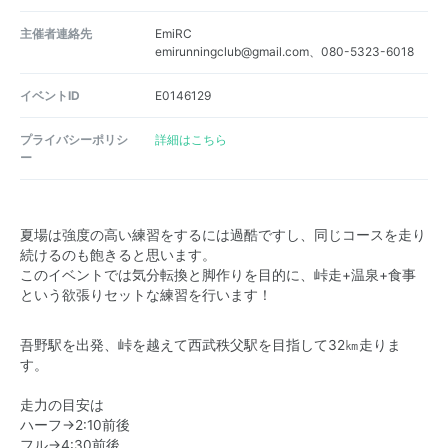
主催者連絡先
EmiRC
emirunningclub@gmail.com、080-5323-6018
イベントID
E0146129
プライバシーポリシ
詳細はこちら
ー
夏場は強度の高い練習をするには過酷ですし、同じコースを走り
続けるのも飽きると思います。
このイベントでは気分転換と脚作りを目的に、峠走+温泉+食事
という欲張りセットな練習を行います！
吾野駅を出発、峠を越えて西武秩父駅を目指して32㎞走りま
す。
走力の目安は
ハーフ→2:10前後
フル→4:30前後