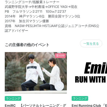
ランニングコーチ/低酸素トレーナー
武蔵野学院大学→中村農場→OFFICE YAGI→現在
PB フルマラソン2:21’11 100㎞7:22'37
2014年 神戸マラソン6位 勝田全国マラソン3位
2017年 加古川マラソン優勝
資格 NASM-PES/JHTA-HST/JAAF公認ジュニアコーチ/DNS公
認アドバイザー
一覧を見る
この主催者の他のイベント
受付中
ランニング
ランニング
EmiRC 【パーソナルトレーニング・グ
Emi Running Clu