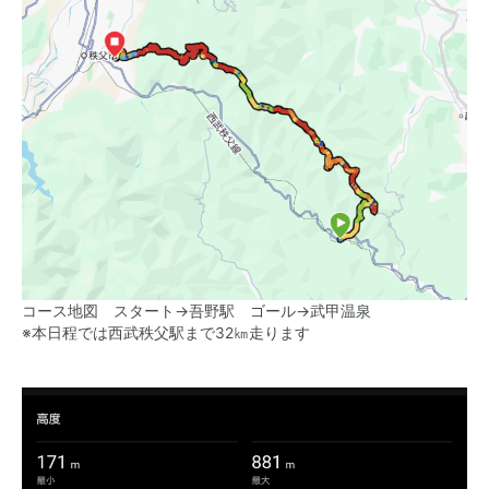
コース地図 スタート→吾野駅 ゴール→武甲温泉
※本日程では西武秩父駅まで32㎞走ります