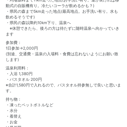
・刈場坂峠まで11km走った地点(お手洗い有り。運が良ければ移
動式の自販機有り。冷たいコーラが飲めるかも？)
・県民の森まで5km走った地点(最高地点。お手洗い有り。水も
飲めるそうです)
・県民の森以降約10km下り、温泉へ
※休憩できたら、後ろの方は待たずに随時温泉へ向かっていき
ます
参加費：
1日参加→2,000円
(別途、交通費・温泉の入場料・食費は忘れないようにお願い致
します)
温泉利用料：
・入浴 1,380円
・バスタオル 200円
※合計1,580円で入れるので、バスタオル持参無しで良いと思いま
す。
持ち物：
・凍ったペットボトルなど
・水分
・着替え
・お金