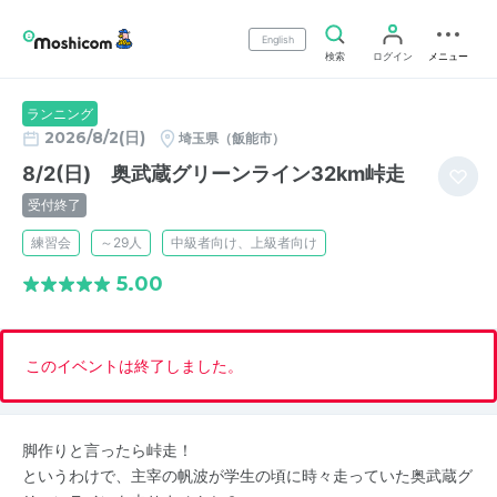
English
検索
ログイン
メニュー
ランニング
2026/8/2(日)
埼玉県（飯能市）
8/2(日) 奥武蔵グリーンライン32km峠走
受付終了
練習会
～29人
中級者向け、上級者向け
5.00
このイベントは終了しました。
脚作りと言ったら峠走！
というわけで、主宰の帆波が学生の頃に時々走っていた奥武蔵グ