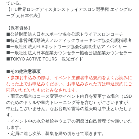
ている。
【ITU世界ロングディスタンストライアスロン選手権 エイジグル
ープ 元日本代表】
【保有資格】
■公益財団法人日本スポーツ協会公認トライアスロンコーチ
■特定非営利活動法人ノルディックウォーキング協会公認指導者
■一般社団法人FLAネットワーク協会公認食生活アドバイザー
■一般社団法人日本産業カウンセラー協会公認産業カウンセラー
■TOKYO ACTIVE TOURS 観光ガイド
■その他注意事項
・参加お申込みの際は、イベント主催者申込規約をよくお読みに
なった上でお申込みください。お申込みされた方は申込規約にご
同意いただいたものとみなされます。
・雨天の場合はコース変更やイベント内容を変更する場合（LSD
のためのドリルや室内トレーニング等を含む）がございますが、
中止はございません。なお台風や雷等の荒天時は中止といたしま
す。
・イベント中の水分補給やウェアの調節は自己管理でお願いいた
します。
・定員に達し次第、募集を締め切らせて頂きます。