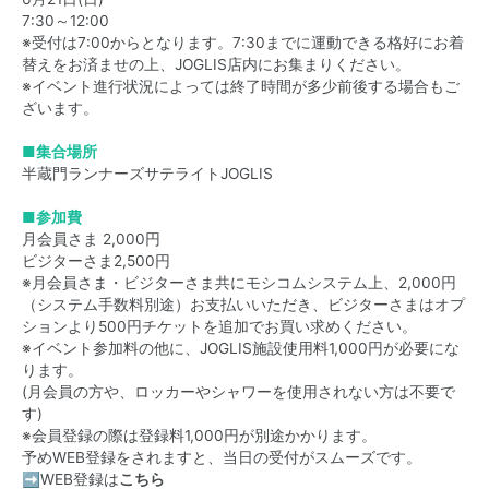
7:30～12:00
※受付は7:00からとなります。7:30までに運動できる格好にお着
替えをお済ませの上、JOGLIS店内にお集まりください。
※イベント進行状況によっては終了時間が多少前後する場合もご
ざいます。
■集合場所
半蔵門ランナーズサテライトJOGLIS
■参加費
月会員さま 2,000円
ビジターさま2,500円
※月会員さま・ビジターさま共にモシコムシステム上、2,000円
（システム手数料別途）お支払いいただき、ビジターさまはオプ
ションより500円チケットを追加でお買い求めください。
※イベント参加料の他に、JOGLIS施設使用料1,000円が必要にな
ります。
(月会員の方や、ロッカーやシャワーを使用されない方は不要で
す)
※会員登録の際は登録料1,000円が別途かかります。
予めWEB登録をされますと、当日の受付がスムーズです。
➡WEB登録は
こちら