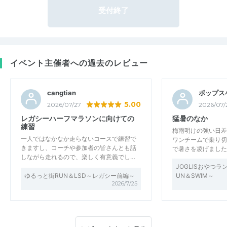
受付終了
イベント主催者への過去のレビュー
cangtian
ポップス
5.00
2026/07/27
2026/07/
レガシーハーフマラソンに向けての
猛暑のなか
練習
梅雨明けの強い日差
一人ではなかなか走らないコースで練習で
ワンチームで乗り切
きますし、コーチや参加者の皆さんとも話
で暑さを凌げました
しながら走れるので、楽しく有意義でし…
JOGLISおやつラ
ゆるっと街RUN＆LSD～レガシー前編～
UN＆SWIM～
2026/7/25