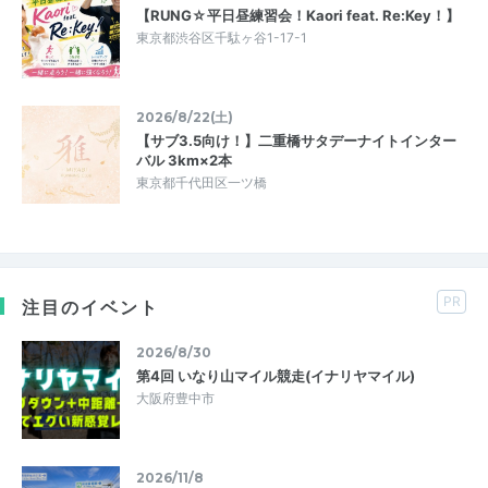
【RUNG☆平日昼練習会！Kaori feat. Re:Key！】
東京都渋谷区千駄ヶ谷1-17-1
2026/8/22(土)
【サブ3.5向け！】二重橋サタデーナイトインター
バル 3km×2本
東京都千代田区一ツ橋
PR
注目のイベント
2026/8/30
第4回 いなり山マイル競走(イナリヤマイル)
大阪府豊中市
2026/11/8