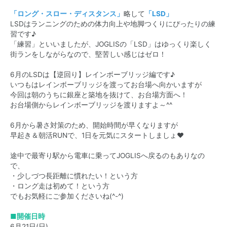
「ロング・スロー・ディスタンス」
略して
「LSD」
LSDはランニングのための体力向上や地脚つくりにぴったりの練
習です♪
「練習」といいましたが、JOGLISの「LSD」はゆっくり楽しく
街ランをしながらなので、堅苦しい感じはゼロ！
6月のLSDは【逆回り】レインボーブリッジ編です♪
いつもはレインボーブリッジを渡ってお台場へ向かいますが
今回は朝のうちに銀座と築地を抜けて、お台場方面へ！
お台場側からレインボーブリッジを渡りますよ～^^
6月から暑さ対策のため、開始時間が早くなりますが
早起き＆朝活RUNで、1日を元気にスタートしましょ♥
途中で最寄り駅から電車に乗ってJOGLISへ戻るのもありなの
で、
・少しづつ長距離に慣れたい！という方
・ロング走は初めて！という方
でもお気軽にご参加くださいね(^-^)
■開催日時
6月21日(日)