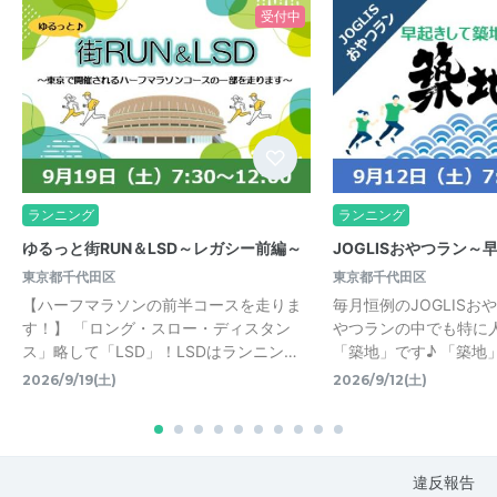
受付中
ランニング
ランニング
ゆるっと街RUN＆LSD～レガシー前編～
JOGLISおやつラン～
東京都千代田区
東京都千代田区
【ハーフマラソンの前半コースを走りま
毎月恒例のJOGLISお
す！】 「ロング・スロー・ディスタン
やつランの中でも特に
ス」略して「LSD」！LSDはランニン…
「築地」です♪ 「築地
2026/9/19(土)
2026/9/12(土)
違反報告