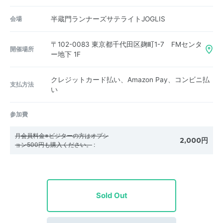
会場
半蔵門ランナーズサテライトJOGLIS
〒102-0083
東京都千代田区麹町1-7 FMセンタ
開催場所
ー地下 1F
クレジットカード払い、Amazon Pay、コンビニ払
支払方法
い
参加費
月会員料金※ビジターの方はオプシ
2,000円
ョン500円も購入ください。
:
Sold Out