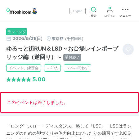
English
検索
ログイン
メニュー
ランニング
2026/6/21(日)
東京都（千代田区）
ゆるっと街RUN＆LSD～お台場レインボーブ
リッジ編（逆回り）～
受付終了
イベント、練習会
～29人
レベル問わず
5.00
このイベントは終了しました。
「ロング・スロー・ディスタンス」略して「LSD」！LSDはラン
ニングのための脚づくりや体力向上にぴったりの練習です♪JOG