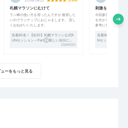
5.00
2026/06/22
2026/06/
札幌マラソンにむけて
刺激をうけました
ラン棒の使い方を習ったんですが 復習した
今回参加しまして、
いのでランナップにおじゃまします。 宜し
を分かりやすく説明
くおねがいいたします。
参考になりました。
先着60名！【6/20】札幌マラソン公式R
先着60名！【6/6
UNセッション＜Part②新しい自分に…
Nセッション＜Par
2026/6/20
ビューをもっと見る