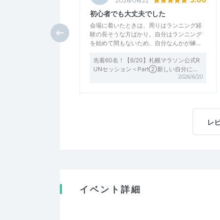
5.00
2026/06/22
初心者でも大丈夫でした
会場に着いたときは、周りはランニング経
験の長そうな方ばかり。自分はランニング
を始めて間もないため、自分なんかが練…
先着60名！【6/20】札幌マラソン公式R
UNセッション＜Part②新しい自分に…
2026/6/20
レ
イベント詳細