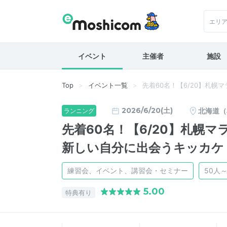
エリ
イベント
主催者
施設
Top
イベント一覧
先着60名！【6/20】札幌
2026/6/20(土)
北海道（
ランニング
先着60名！【6/20】札幌マ
新しい自分に出会うキッカケ
練習会、イベント、講習会・セミナー
50人～
5.00
特典有り