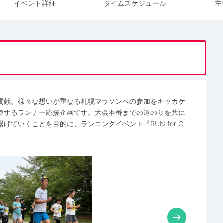
イベント詳細
タイム
スケジュール
主
貢献。様々な想いが重なる札幌マラソンへの参加をキッカケ
験するランナー応援企画です。大会本番までの道のりを共に
ていくことを目的に、ランニングイベント『RUN for C