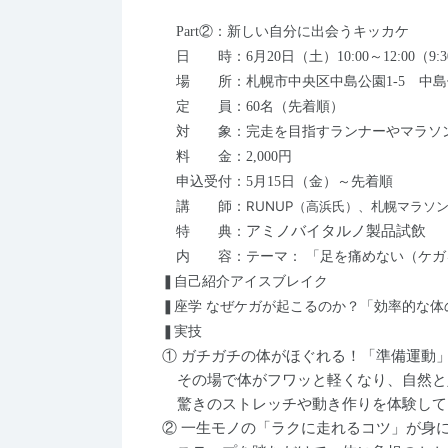
Part②：新しい自分に出会うキッカケ
日 時：6月20日（土）10:00～12:00（9:
場 所：札幌市中央区中島公園1-5 中島
定 員：60名（先着順）
対 象：完走を目指すランナーやマラソ
料 金：2,000円
申込受付：5月15日（金）～先着順
RUNUP
（高浜氏）、札幌マラソ
講 師：
アミノバイタルノ製品試飲
特 典：
内 容：テーマ： 「足を痛めない（ケガ
❚自己紹介アイスブレイク
❚座学 なぜケガが起こるのか？「効率的な体
❚実技
① ガチガチの体がほぐれる！「準備運動
その場で体がフワッと軽くなり、自然と
驚きのストレッチや動き作りを体験して
② 一生モノの「ラクに走れるコツ」が身