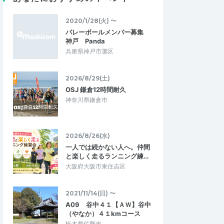
5.00
3.33
08
2026/05/30
！
走るのが苦手でも大丈夫
2020/1/28(火) 〜
講師より専門的なお話
自分は走るのが苦手ですが、散歩で長い距
バレーボールメンバー募集
していただき、とても
離は歩けるので、ちょっとしたチャレンジ
神戸 Panda
想像よりも奥が深く…
として参加してみました。事前に山道が…
兵庫県神戸市灘区
】札幌マラソン公式RU
t①限界の先を知る…
第49回北海道を歩こう
2026/6/6
2026/8/29(土)
2026/5/24
OSJ 鎌倉12時間耐久
神奈川県鎌倉市
2026/8/26(水)
一人では続かない人へ。仲間
と楽しく走るランニング練…
大阪府大阪市東住吉区
2021/11/14(日) 〜
A09 谷中４１【ＡＷ】谷中
（やなか）４１kmコース
栃木県佐野市