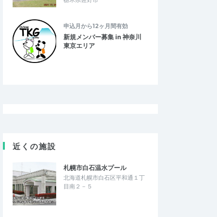
申込月から12ヶ月間有効
新規メンバー募集 in 神奈川
東京エリア
近くの施設
札幌市白石温水プール
北海道札幌市白石区平和通１丁
目南２－５