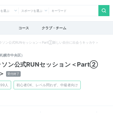
アを選ぶ
スポーツを選ぶ
コース
クラブ・チーム
マラソン公式RUNセッション＜Part②新しい自分に出会うキッカケ＞
札幌市中央区）
ラソン公式RUNセッション＜Part②
＞
受付終了
99人
初心者OK、レベル問わず、中級者向け