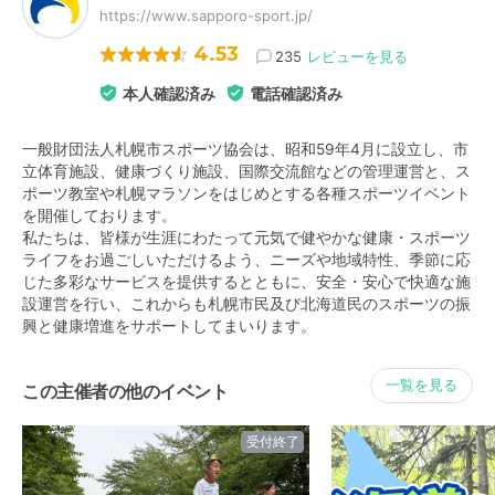
https://www.sapporo-sport.jp/
4.53
235
レビューを見る
本人確認済み
電話確認済み
一般財団法人札幌市スポーツ協会は、昭和59年4月に設立し、市
立体育施設、健康づくり施設、国際交流館などの管理運営と、ス
ポーツ教室や札幌マラソンをはじめとする各種スポーツイベント
を開催しております。
私たちは、皆様が生涯にわたって元気で健やかな健康・スポーツ
ライフをお過ごしいただけるよう、ニーズや地域特性、季節に応
じた多彩なサービスを提供するとともに、安全・安心で快適な施
設運営を行い、これからも札幌市民及び北海道民のスポーツの振
興と健康増進をサポートしてまいります。
一覧を見る
この主催者の他のイベント
受付終了