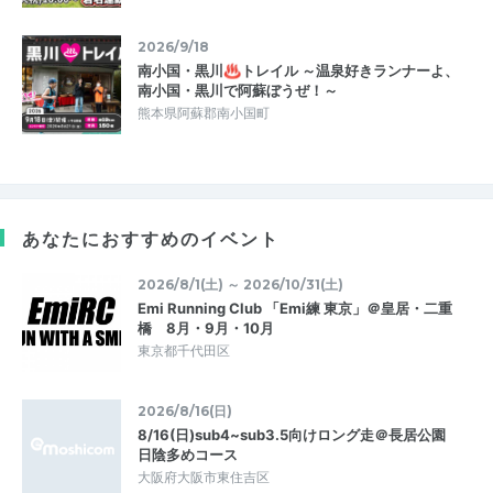
2026/9/18
南小国・黒川♨トレイル ～温泉好きランナーよ、
南小国・黒川で阿蘇ぼうぜ！～
熊本県阿蘇郡南小国町
あなたにおすすめのイベント
2026/8/1(土) ～ 2026/10/31(土)
Emi Running Club 「Emi練 東京」＠皇居・二重
橋 8月・9月・10月
東京都千代田区
2026/8/16(日)
8/16(日)sub4~sub3.5向けロング走＠長居公園
日陰多めコース
大阪府大阪市東住吉区