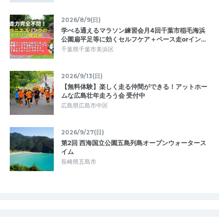
2026/8/9(日)
学べる通えるマラソン練習会月4回千葉市稲毛海浜
公園扁平足等に効くセルフケア＋ペース走orイン…
千葉県千葉市美浜区
2026/9/13(日)
【無料体験】楽しく走る仲間ができる！アットホー
ムな広島壮年走ろう会 受付中
広島県広島市中区
2026/9/27(日)
第2回 西海国立公園五島列島オープンウォータース
イム
長崎県五島市