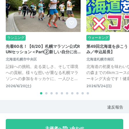
ランニング
ウォーキング
先着60名！【6/20】札幌マラソン公式R
第49回北海道を歩こ
UNセッション＜Part②新しい自分に出…
み／申込延長】
北海道札幌市中央区
北海道札幌市南区
記録への挑戦、走る楽しさ、そして環境
北海道の初夏を味わい
への貢献。様々な想いが重なる札幌マラ
の森までの6kmコース
ソンへの参加をキッカケに、一人ひと…
ーキング大会です！健
2026/6/20(土)
2026/5/24(日)
違反報告
主催者へ問い合わせ