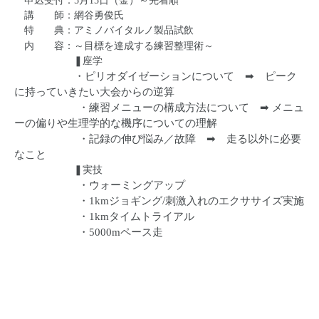
申込受付：5月15日（金）～先着順
講 師：網谷勇俊氏
特 典：アミノバイタルノ製品試飲
内 容：～
目標を達成する練習整理術～
❚座学
・ピリオダイゼーションについて
➡
ピーク
に持っていきたい大会からの逆算
・練習メニューの構成方法について
➡
メニュ
ーの偏りや生理学的な機序についての理解
・記録の伸び悩み／故障
➡
走る以外に必要
なこと
❚実技
・ウォーミングアップ
・1kmジョギング/刺激入れのエクササイズ実施
・1kmタイムトライアル
・5000mペース走