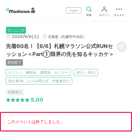
English
検索
ログイン
メニュー
ランニング
2026/6/6(土)
北海道（札幌市中央区）
先着60名！【6/6】札幌マラソン公式RUNセ
ッション＜Part①限界の先を知るキッカケ＞
受付終了
イベント、練習会、講習会・セミナー
30人～49人
初心者OK、レベル問わず、中級者向け
特典有り
5.00
このイベントは終了しました。