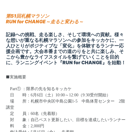
第51回札幌マラソン
RUN for CHANGE～走ると変わる～
記録への挑戦、走る楽しさ、そして環境への貢献。様々
な想いが重なる札幌マラソンへの参加をキッカケに、一
人ひとりがポジティブな「変化」を体験するランナー応
援企画です。大会本番までの道のりをと共に楽しみ、そ
こから豊かなライフスタイルを繋げていくことを目的
に、ランニングイベント『RUN for CHANGE』を始動！
■実施概要
Part① ：限界の先を知るキッカケ
日 時：6月6日（土）10:00～12:00（9:30受付開始）
場 所：札幌市中央区中島公園1-5 中島体育センター 2階
講堂
定 員：60名（先着順）
対 象：自己ベスト更新したい、目標を達成したいランナー
料 金：2,000円