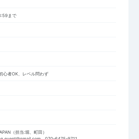
23:59まで
初心者OK、レベル問わず
 JAPAN（担当:堀、町田）
an.event@gmail.com、070-6475-9711