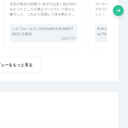
先生の視点が的確で､自分では全く気が付か
コーチも店員さんも
なかったところを教えていただいて目から
デキで大満足でした
鱗でした。これから意識して体を動かそ…
した！
ハタフローヨガ｜OSHMAN'S RUN&FIT
RUN SESSION — A
NESS 京都店
es Trial —（R&F
2026/7/29
ビューをもっと見る