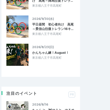
け 高尾～陣馬往復トレラ…
東京都八王子市高尾町
2026/9/30(水)
平日昼間 初心者向け 高尾
～景信山往復トレラン16キ…
東京都八王子市高尾町
2026/8/23(日)
かんちゃん練！August！
東京都八王子市高尾町
注目のイベント
PR
2026/8/16