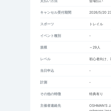
支払い方法
会場払い
キャンセル受付期間
2026/5/20 
スポーツ
トレイル
イベント種別
-
規模
～29人
レベル
初心者向け、
当日申込
-
計測
-
その他の特徴
特典有り
主催者連絡先
OSHMAN'S
oshmans.jap