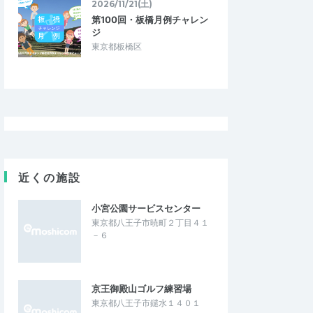
2026/11/21(土)
第100回・板橋月例チャレン
ジ
東京都板橋区
近くの施設
小宮公園サービスセンター
東京都八王子市暁町２丁目４１
－６
京王御殿山ゴルフ練習場
東京都八王子市鑓水１４０１