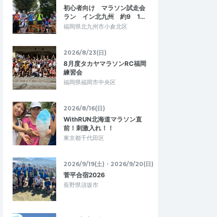
カメラマンさんもシゴ
このたびは、試走イベントを開催していた
初心者向け マラソン試走会
！ありがとうございま
だき、ありがとうございました！ 無料でHO
ラン イン北九州 約9 1…
KAの新しいクリフトンを試せる、とても…
福岡県北九州市小倉北区
DIDAS Running Sho
RUN SESSION — HOKA Running Shoes
2026/8/23(日)
京都店）
Trial —（名古屋店）
8月度タカヤマラソンRC福岡
2026/7/25
2026/7/25
練習会
福岡県福岡市中央区
2026/8/16(日)
WithRUN北海道マラソン直
前！刺激入れ！！
東京都千代田区
2026/9/19(土)・2026/9/20(日)
菅平合宿2026
長野県須坂市