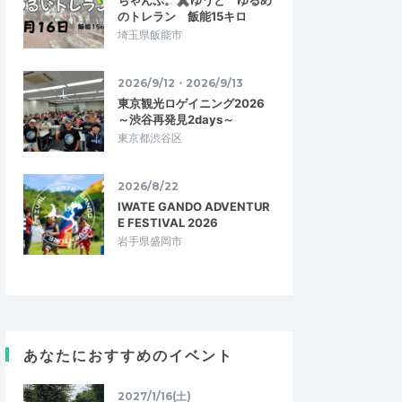
ちゃんぷ。✖ゆうと ゆるめ
のトレラン 飯能15キロ
埼玉県飯能市
2026/9/12・2026/9/13
東京観光ロゲイニング2026
～渋谷再発見2days～
東京都渋谷区
2026/8/22
IWATE GANDO ADVENTUR
E FESTIVAL 2026
岩手県盛岡市
ん
Angad
あなたにおすすめのイベント
5.00
5.00
8
2026/07/28
楽しい試走会に参加！
2027/1/16(土)