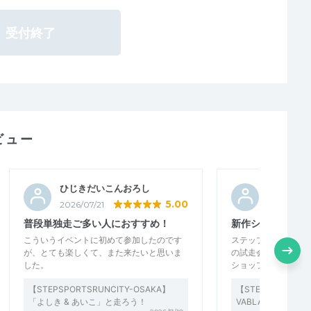
受付終了
ビュー
ひじきだいこんおろし
キャンパ
5.00
2026/07/21
2026/07/0
普段単独走ご多い人におすすめ！
新作シューズで走
こういうイベントに初めて参加したのです
ステップさま アシッ
が、とても楽しくて、また来たいと思いま
の試走会ありがとう
した。
ショップで履いて店
【STEPSPORTSRUNCITY-OSAKA】
【STEPSPORTSRU
「よしき & あいこ」と走ろう！
VABLAST6ナイ