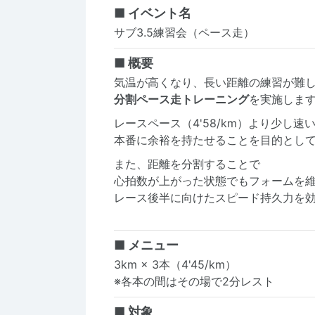
■ イベント名
サブ3.5練習会（ペース走）
■ 概要
気温が高くなり、長い距離の練習が難
分割ペース走トレーニング
を実施しま
レースペース（4'58/km）より少し
本番に余裕を持たせることを目的とし
また、距離を分割することで
心拍数が上がった状態でもフォームを
レース後半に向けたスピード持久力を
■ メニュー
3km × 3本（4'45/km）
※各本の間はその場で2分レスト
■ 対象