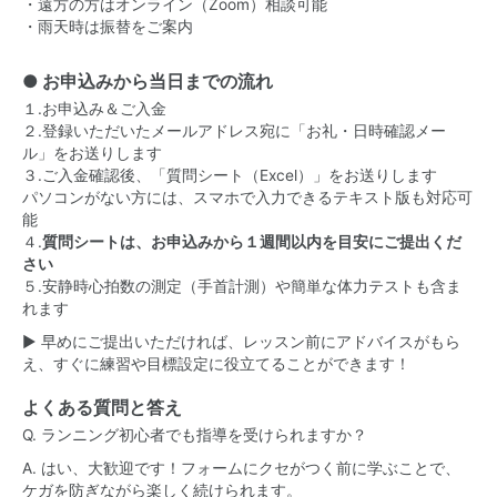
・遠方の方はオンライン（Zoom）相談可能
・雨天時は振替をご案内
● お申込みから当日までの流れ
１.お申込み＆ご入金
２.登録いただいたメールアドレス宛に「お礼・日時確認メー
ル」をお送りします
３.ご入金確認後、「質問シート（Excel）」をお送りします
パソコンがない方には、スマホで入力できるテキスト版も対応可
能
４.
質問シートは、お申込みから１週間以内を目安にご提出くだ
さい
５.安静時心拍数の測定（手首計測）や簡単な体力テストも含ま
れます
▶ 早めにご提出いただければ、レッスン前にアドバイスがもら
え、すぐに練習や目標設定に役立てることができます！
よくある質問と答え
Q. ランニング初心者でも指導を受けられますか？
A. はい、大歓迎です！フォームにクセがつく前に学ぶことで、
ケガを防ぎながら楽しく続けられます。