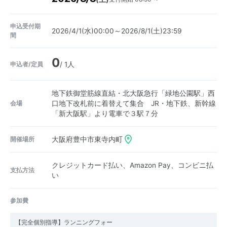
申込受付期
2026/4/1(水)00:00～2026/8/1(土)23:59
間
0
申込者/定員
/ 1人
地下鉄御堂筋線直結・北大阪急行「緑地公園駅」西
会場
口地下改札前に着替えて集合 JR・地下鉄、新幹線
「新大阪駅」より電車で３駅７分
開催場所
大阪府豊中市東寺内町
クレジットカード払い、Amazon Pay、コンビニ払
支払方法
い
参加費
【完全個別指導】ランニングフォー