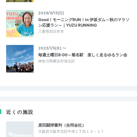
2026/9/13(日)
Good！モーニングRUN！in 伊坂ダム～秋のマラソ
ン応援ラン～｜YUZU RUNNING
三重県四日市市
2023/1/5(木) 〜
毎週土曜日8:00～菊名駅 楽しく走るゆるラン会
神奈川県横浜市港北区
近くの施設
原田闘球審判（合同会社）
大阪府大阪市北区中津１丁目１３－１７