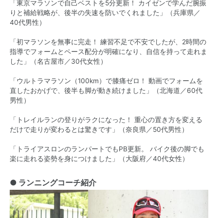
「東京マラソンで自己ベストを5分更新！ カイゼンで学んだ腕振
りと補給戦略が、後半の失速を防いでくれました」（兵庫県／
40代男性）
「初マラソンを無事に完走！ 練習不足で不安でしたが、2時間の
指導でフォームとペース配分が明確になり、自信を持って走れま
した」（名古屋市／30代女性）
「ウルトラマラソン（100km）で膝痛ゼロ！ 動画でフォームを
直したおかげで、後半も脚が動き続けました」（北海道／60代
男性）
「トレイルランの登りがラクになった！ 重心の置き方を変える
だけで走りが変わるとは驚きです」（奈良県／50代男性）
「トライアスロンのランパートでもPB更新。 バイク後の脚でも
楽に走れる姿勢を身につけました」（大阪府／40代女性）
● ランニングコーチ紹介