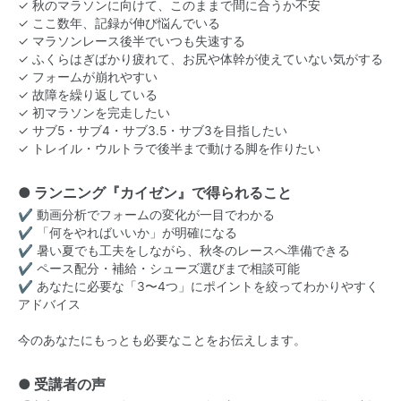
✓ 秋のマラソンに向けて、このままで間に合うか不安
✓ ここ数年、記録が伸び悩んでいる
✓ マラソンレース後半でいつも失速する
✓ ふくらはぎばかり疲れて、お尻や体幹が使えていない気がする
✓ フォームが崩れやすい
✓ 故障を繰り返している
✓ 初マラソンを完走したい
✓ サブ5・サブ4・サブ3.5・サブ3を目指したい
✓ トレイル・ウルトラで後半まで動ける脚を作りたい
● ランニング『カイゼン』で得られること
✔ 動画分析でフォームの変化が一目でわかる
✔ 「何をやればいいか」が明確になる
✔ 暑い夏でも工夫をしながら、秋冬のレースへ準備できる
✔ ペース配分・補給・シューズ選びまで相談可能
✔ あなたに必要な「3〜4つ」にポイントを絞ってわかりやすく
アドバイス
今のあなたにもっとも必要なことをお伝えします。
● 受講者の声