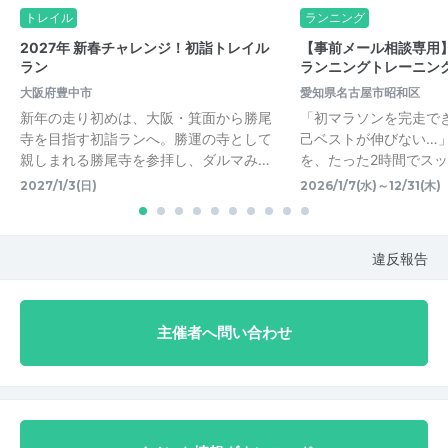
トレイル
ランニング
2027年 新春チャレンジ！初詣トレイル
【事前メール相談専用】
ラン
ランニングトレーニン
大阪府豊中市
愛知県名古屋市昭和区
新年の走り初めは、大阪・箕面から勝尾
「初マラソンを完走で
寺を目指す初詣ランへ。勝運の寺として
己ベストが伸びない…
親しまれる勝尾寺を参拝し、ダルマみ…
を、たった2時間でス
2027/1/3(日)
2026/1/7(水)～12/31(木)
違反報告
主催者へ問い合わせ