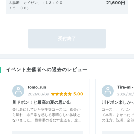
21,600円
ム診断「カイゼン」（１３：００－
１５：００）
:
受付終了
イベント主催者への過去のレビュー
tomo_run
Tira-mi-
5.00
2026/08/09
2026/08/
川ドボン！と最高の夏の思い出
川ドボン楽しかっ
楽しみにしていた室生寺コースは、都会か
コース、川ドボン、
ら離れ、非日常を感じる素晴らしい体験と
て本当によかったで
なりました。 樹林帯の苔むす山道も、途…
の仕方、説明、全部