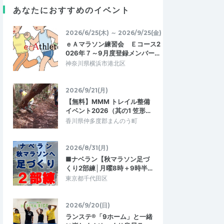
あなたにおすすめのイベント
今回初めて、裏湖南アルプストレイルラン
トは本当に皆さんのレ
に参加させていただきました。裏と言うだ
のですが、一体感が本
けあって、ハイカーさんは二人ぐらいし…
2026/6/25(木) ～ 2026/9/25(金)
皆さんと一緒に美味…
ｅＡマラソン練習会 Ｅコース2
026年７～9月度登録メンバー…
の室生寺絶景トレイ
川ドボン！裏湖南アルプストレイルラン
神奈川県横浜市港北区
｜チャレンジコース
2026/8/2
2026/7/26
2026/9/21(月)
【無料】MMM トレイル整備
イベント2026（其の1 笠形…
香川県仲多度郡まんのう町
2026/8/31(月)
■ナベラン【秋マラソン足づ
くり2部練│月曜8時＋9時半…
東京都千代田区
2026/9/20(日)
ランステ®「9ホーム」と一緒