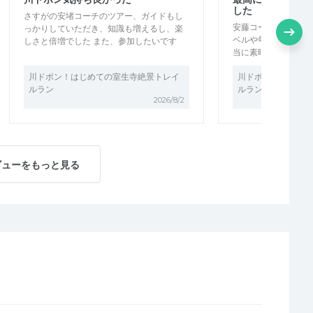
した
さすがの安堵コーチのツアー、ガイドもし
安藤コーチのイベン
っかりしていただき、知識も増えるし、楽
ベルや年齢も様々な
しさと倍増でした また、参加したいです
当に素晴らしいし、
川ドボン！はじめての室生寺絶景トレイ
川ドボン！はじめて
ルラン
ルラン
2026/8/2
ビューをもっと見る