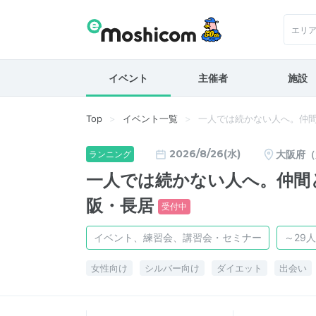
エリ
イベント
主催者
施設
Top
イベント一覧
一人では続かない人へ。仲
2026/8/26(水)
大阪府（
ランニング
一人では続かない人へ。仲間
阪・長居
受付中
イベント、練習会、講習会・セミナー
～29人
女性向け
シルバー向け
ダイエット
出会い