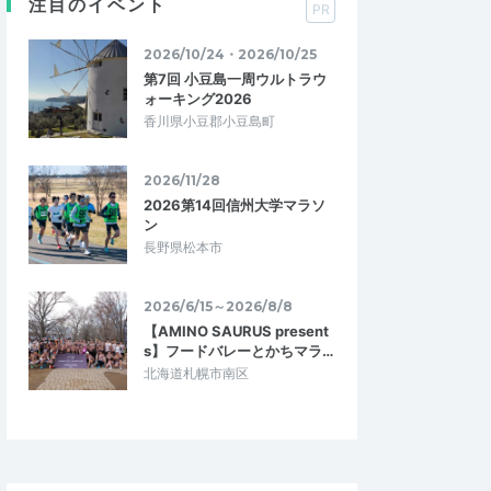
注目のイベント
PR
2026/10/24・2026/10/25
第7回 小豆島一周ウルトラウ
ォーキング2026
香川県小豆郡小豆島町
2026/11/28
2026第14回信州大学マラソ
ン
長野県松本市
2026/6/15～2026/8/8
【AMINO SAURUS present
s】フードバレーとかちマラ…
北海道札幌市南区
pchan117
5.00
5.00
03
2026/07/30
ドボンイベントで
暑い夏のトレーニングに最適！