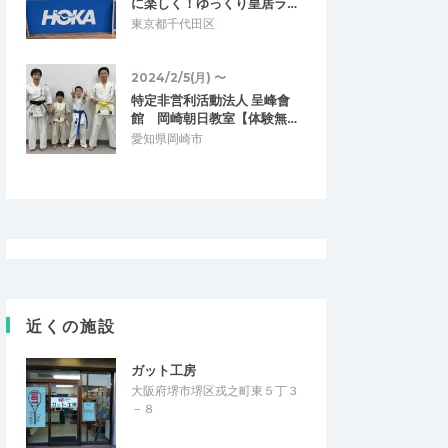
に楽しく！ゆっくり皇居ラ…
東京都千代田区
2024/2/5(月) 〜
特定非営利活動法人 呈峰會
館 岡崎朝日教室【体験無…
愛知県岡崎市
近くの施設
ガット工房
大阪府堺市堺区戎之町東５丁３
－８