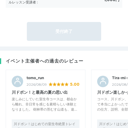
ルレッスン受講者
:
受付終了
イベント主催者への過去のレビュー
tomo_run
Tira-mi-
5.00
2026/08/09
2026/08/
川ドボン！と最高の夏の思い出
川ドボン楽しかっ
楽しみにしていた室生寺コースは、都会か
コース、川ドボン、
ら離れ、非日常を感じる素晴らしい体験と
て本当によかったで
なりました。 樹林帯の苔むす山道も、途…
の仕方、説明、全部
川ドボン！はじめての室生寺絶景トレイ
川ドボン！はじめ