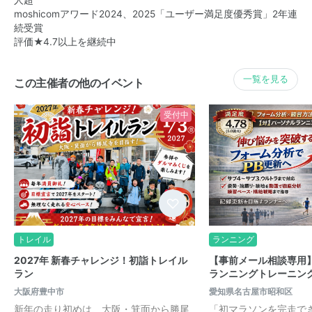
人超
moshicomアワード2024、2025「ユーザー満足度優秀賞」2年連
続受賞
評価★4.7以上を継続中
一覧を見る
この主催者の他のイベント
受付中
トレイル
ランニング
2027年 新春チャレンジ！初詣トレイル
【事前メール相談専用】
ラン
ランニングトレーニン
大阪府豊中市
愛知県名古屋市昭和区
新年の走り初めは、大阪・箕面から勝尾
「初マラソンを完走で