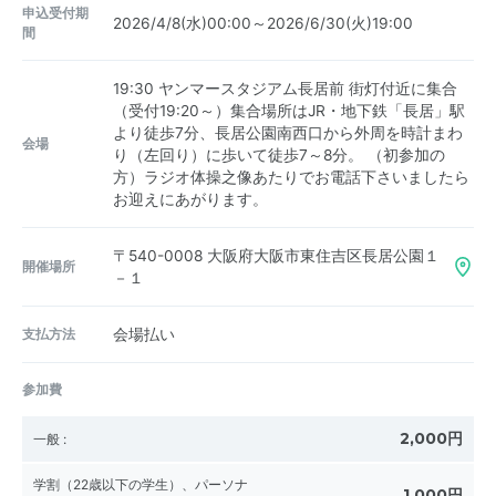
申込受付期
2026/4/8(水)00:00～2026/6/30(火)19:00
間
19:30 ヤンマースタジアム長居前 街灯付近に集合
（受付19:20～）集合場所はJR・地下鉄「長居」駅
より徒歩7分、長居公園南西口から外周を時計まわ
会場
り（左回り）に歩いて徒歩7～8分。 （初参加の
方）ラジオ体操之像あたりでお電話下さいましたら
お迎えにあがります。
〒540-0008
大阪府大阪市東住吉区長居公園１
開催場所
－１
支払方法
会場払い
参加費
2,000円
一般
:
学割（22歳以下の学生）、パーソナ
1,000円