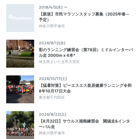
2018/4/5(木) 〜
【新規】市民マラソンスタッフ募集（2025年春～
予定）
神奈川県平塚市
2026/8/12(水)
彩のランニング練習会（第78回）ミドルインターバ
ル走 2000m x 4本*
埼玉県さいたま市大宮区
2026/10/17(土)
【猛暑対策】ピーエスエス皇居健康ランニング令和
8年10月17日大会
東京都千代田区
2026/8/22(土)
【8月22日】サウルス湘南練習会 閾値走&インタ
ーバル走
神奈川県平塚市