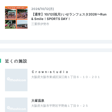
2026/10/12(月)
【通常】10/12(祝月) いせランフェスタ2026〜Run
& Smile！SPORTS DAY！
三重県伊勢市
近くの施設
Ｃｒｏｗｎ‐ｓｔｕｄｉｏ
大阪府大阪市東成区深江南１丁目６－１０－２０１
大峯温泉
大阪府大阪市平野区平野南１丁目９－２５