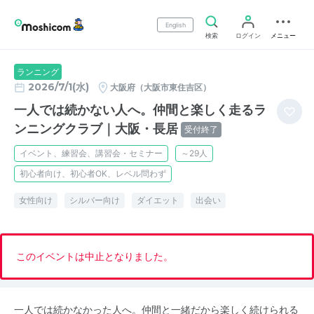
English
検索
ログイン
メニュー
ランニング
2026/7/1(水)
大阪府（大阪市東住吉区）
一人では続かない人へ。仲間と楽しく走るラ
ンニングクラブ｜大阪・長居
受付終了
イベント、練習会、講習会・セミナー
～29人
初心者向け、初心者OK、レベル問わず
女性向け
シルバー向け
ダイエット
出会い
このイベントは中止となりました。
一人では続かなかった人へ。仲間と一緒だから楽しく続けられる