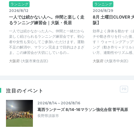
ランニング
ランニング
2026/8/12
2026/8/29
一人では続かない人へ。仲間と楽しく走
8月 土曜日CLOVER
るランニング練習会｜大阪・長居
阪】
一人では続かなかった人へ。仲間と一緒だから
効率よく身体を動かす（
楽しく続けられるランニング練習会です。初心
チや動き作りを行った後
者や女性も安心してご参加いただけます。運動
す！ ウォーミングアッ
不足の解消や、マラソン完走まで目的はさまざ
ング（動き作り＝ドリル
ま。この練習会が大切にしているの...
い方、連動性やリズム感、瞬
大阪府
(大阪市東住吉区)
大阪府
(大阪市中央区)
PR
注目のイベント
2026/8/14～2026/8/16
葛西ランナーズ 8/14-16マラソン強化合宿 菅平高原
長野県須坂市