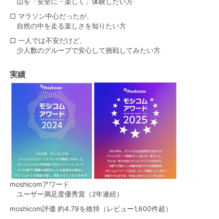
山を「安全に・楽しく」体験したい方
□ マラソン中心だったが、
自然の中を走る楽しさを知りたい方
□ 一人では不安だけど、
少人数のグループで安心して挑戦してみたい方
実績
moshicomアワード
ユーザー満足度優秀賞（2年連続）
moshicom評価 約4.79を維持（レビュー1,600件超）