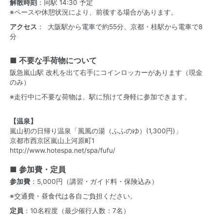
解散時刻
：同駅 14:30 予定
※ペースや休憩状況により、前後する場合があります。
アクセス
： 大阪駅から電車で約55分、京都・桂駅から電車で8
分
■ 不要な手荷物について
阪急嵐山駅 改札を出て右手にコインロッカーがあります（現金
のみ）
※走行中に不要な荷物は、駅に預けて身軽に参加できます。
【温泉】
嵐山初の日帰り温泉「風風の湯（ふふのゆ）(1,300円)」
京都市西京区嵐山上河原町1
http://www.hotespa.net/spa/fufu/
■ 参加費・定員
参加費
：5,000円（講習・ガイド料・保険込み）
※交通費・昼食代は各自ご負担ください。
定員
：10名程度（最少催行人数：7名）