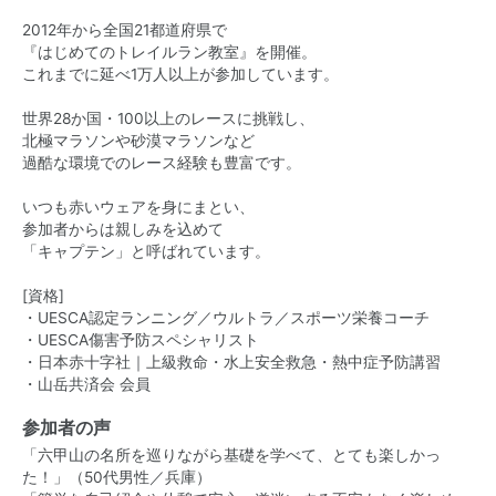
2012年から全国21都道府県で
『はじめてのトレイルラン教室』を開催。
これまでに延べ1万人以上が参加しています。
世界28か国・100以上のレースに挑戦し、
北極マラソンや砂漠マラソンなど
過酷な環境でのレース経験も豊富です。
いつも赤いウェアを身にまとい、
参加者からは親しみを込めて
「キャプテン」と呼ばれています。
[資格]
・UESCA認定ランニング／ウルトラ／スポーツ栄養コーチ
・UESCA傷害予防スペシャリスト
・日本赤十字社｜上級救命・水上安全救急・熱中症予防講習
・山岳共済会 会員
参加者の声
「六甲山の名所を巡りながら基礎を学べて、とても楽しかっ
た！」（50代男性／兵庫）