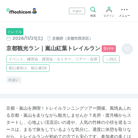
English
検索
ログイン
メニュー
トレイル
2026/11/21(土)
京都府（京都市西京区）
京都観光ラン｜嵐山紅葉トレイルラン
受付中
イベント、練習会、講習会・セミナー、ツアー・合宿
～29人
初心者向け、初心者OK
出会い
京都・嵐山を満喫！トレイルランニングツアー開催。風情あふれ
る京都・嵐山を走りながら観光しませんか？名所・渡月橋からス
タートし、心地よい渓流沿いの道や、人気の竹林の小径を巡るコ
ースは、まるで旅をしているような気分に。適度に休憩を取りな
がら、トレイルランが初めての方でも安心です。参加者の多くは