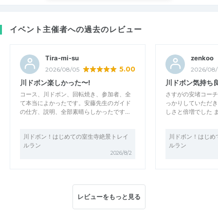
イベント主催者への過去のレビュー
Tira-mi-su
zenkoo
5.00
2026/08/05
2026/08
川ドボン楽しかった〜!
川ドボン気持ち
コース、川ドボン、回転焼き、参加者、全
さすがの安堵コーチ
て本当によかったです。安藤先生のガイド
っかりしていただき
の仕方、説明、全部素晴らしかったです…
しさと倍増でした 
川ドボン！はじめての室生寺絶景トレイ
川ドボン！はじめ
ルラン
ルラン
2026/8/2
レビューをもっと見る