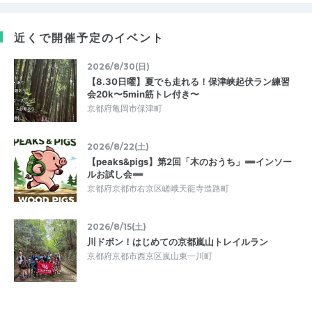
近くで開催予定のイベント
2026/8/30(日)
【8.30日曜】夏でも走れる！保津峡起伏ラン練習
会20k〜5min筋トレ付き〜
京都府亀岡市保津町
2026/8/22(土)
【peaks&pigs】第2回「木のおうち」➖インソー
ルお試し会➖
京都府京都市右京区嵯峨天龍寺造路町
2026/8/15(土)
川ドボン！はじめての京都嵐山トレイルラン
京都府京都市西京区嵐山東一川町