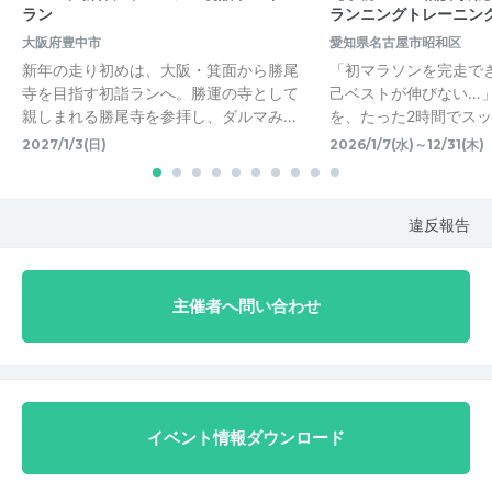
ラン
ランニングトレーニン
大阪府豊中市
愛知県名古屋市昭和区
新年の走り初めは、大阪・箕面から勝尾
「初マラソンを完走で
寺を目指す初詣ランへ。勝運の寺として
己ベストが伸びない…
親しまれる勝尾寺を参拝し、ダルマみ…
を、たった2時間でス
2027/1/3(日)
2026/1/7(水)～12/31(木)
違反報告
主催者へ問い合わせ
イベント情報ダウンロード