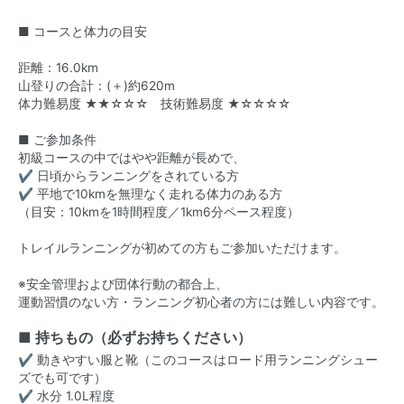
■ コースと体力の目安
距離：16.0km
山登りの合計：(＋)約620m
体力難易度 ★★☆☆☆ 技術難易度 ★☆☆☆☆
■ ご参加条件
初級コースの中ではやや距離が長めで、
✔ 日頃からランニングをされている方
✔ 平地で10kmを無理なく走れる体力のある方
（目安：10kmを1時間程度／1km6分ペース程度）
トレイルランニングが初めての方もご参加いただけます。
※安全管理および団体行動の都合上、
運動習慣のない方・ランニング初心者の方には難しい内容です。
■ 持ちもの（必ずお持ちください）
✔ 動きやすい服と靴（このコースはロード用ランニングシュー
ズでも可です）
✔ 水分 1.0L程度