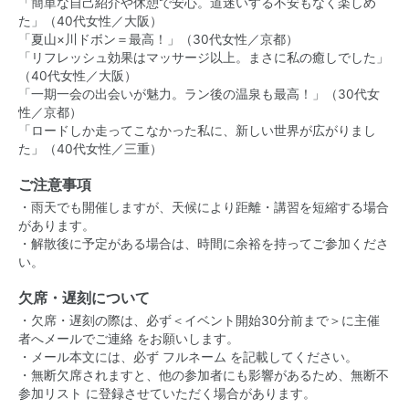
「簡単な自己紹介や休憩で安心。道迷いする不安もなく楽しめ
た」（40代女性／大阪）
「夏山×川ドボン＝最高！」（30代女性／京都）
「リフレッシュ効果はマッサージ以上。まさに私の癒しでした」
（40代女性／大阪）
「一期一会の出会いが魅力。ラン後の温泉も最高！」（30代女
性／京都）
「ロードしか走ってこなかった私に、新しい世界が広がりまし
た」（40代女性／三重）
ご注意事項
・雨天でも開催しますが、天候により距離・講習を短縮する場合
があります。
・解散後に予定がある場合は、時間に余裕を持ってご参加くださ
い。
欠席・遅刻について
・欠席・遅刻の際は、必ず＜イベント開始30分前まで＞に主催
者へメールでご連絡 をお願いします。
・メール本文には、必ず フルネーム を記載してください。
・無断欠席されますと、他の参加者にも影響があるため、無断不
参加リスト に登録させていただく場合があります。