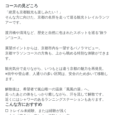
コースの見どころ
「絶景も京都観光も楽しみたい！」
そんな方に向けた、京都の名所を走って巡る観光トレイルランツ
アーです。
渡月橋や清滝など、歴史と自然に包まれたスポットを巡る“旅ラ
ン”コース。
展望ポイントからは、京都市内を一望するパノラマビュー。
京都マラソンコースの方角も、上から眺める特別な体験ができま
す。
観光気分で走りながら、いつもとは違う京都の魅力を再発見。
※街中や登山者、人通りの多い区間は、安全のため歩いて移動し
ます。
解散後は、希望者で嵐山唯一の温泉「風風の湯」へ。
走ったあとの体をしっかり癒しながら、汗を流して解散です。
近くにはシャワーのあるランニングステーションもあります。
こんな方におすすめ
□ トレイル未経験、または経験が浅く