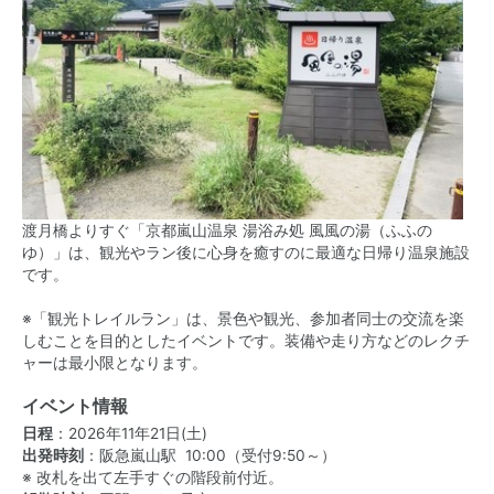
渡月橋よりすぐ「京都嵐山温泉 湯浴み処 風風の湯（ふふの
ゆ）」は、観光やラン後に心身を癒すのに最適な日帰り温泉施設
です。​
※「観光トレイルラン」は、景色や観光、参加者同士の交流を楽
しむことを目的としたイベントです。装備や走り方などのレクチ
ャーは最小限となります。
イベント情報
日程
：2026年11年21日(土)
出発時刻
：阪急嵐山駅 10:00（受付9:50～）
※ 改札を出て左手すぐの階段前付近。