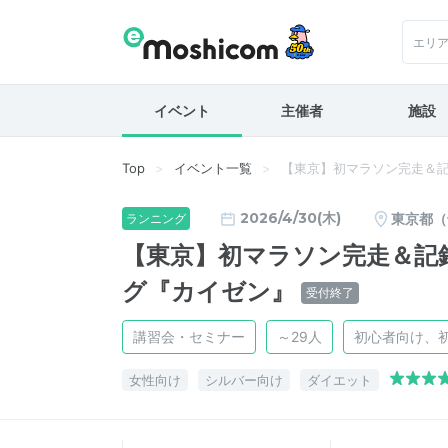
エリ
イベント
主催者
施設
Top
イベント一覧
【東京】初マラソン完走＆記
2026/4/30(木)
東京都（
ランニング
【東京】初マラソン完走＆記
グ『カイゼン』
受付終了
講習会・セミナー
～29人
初心者向け、
女性向け
シルバー向け
ダイエット