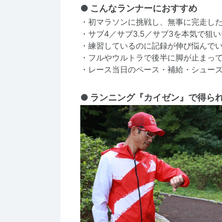
● こんなランナーにおすすめ
・初マラソンに挑戦し、無事に完走し
・サブ4／サブ3.5／サブ3を本気で狙
・練習しているのに記録が伸び悩んで
・フルやウルトラで後半に脚が止まっ
・レース当日のペース・補給・シュー
● ランニング『カイゼン』で得ら