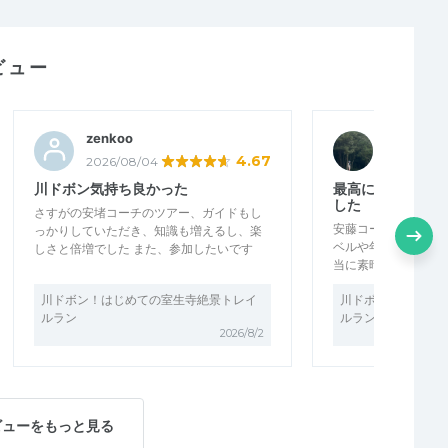
ビュー
zenkoo
ゆか4
4.67
2026/08/04
2026/08/
川ドボン気持ち良かった
最高に素晴らしい
した
さすがの安堵コーチのツアー、ガイドもし
安藤コーチのイベン
っかりしていただき、知識も増えるし、楽
ベルや年齢も様々な
しさと倍増でした また、参加したいです
当に素晴らしいし、
川ドボン！はじめての室生寺絶景トレイ
川ドボン！はじめて
ルラン
ルラン
2026/8/2
ビューをもっと見る