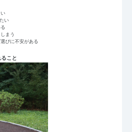
たい
いたい
いる
てしまう
ズ選びに不安がある
れること