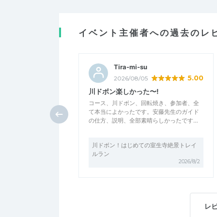
イベント主催者への過去のレ
Tira-mi-su
5.00
2026/08/05
川ドボン楽しかった〜!
コース、川ドボン、回転焼き、参加者、全
て本当によかったです。安藤先生のガイド
の仕方、説明、全部素晴らしかったです…
川ドボン！はじめての室生寺絶景トレイ
ルラン
2026/8/2
レ