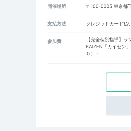
開催場所
〒100-0005
東京都
支払方法
クレジットカード払い、
【完全個別指導】ラ
参加費
KAIZEN「カイゼ
０）
: