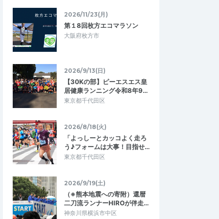
2026/11/23(月)
第１8回枚方エコマラソン
大阪府枚方市
pchan117
2026/9/13(日)
5.00
5.00
03
2026/07/30
【30Kの部】ピーエスエス皇
居健康ランニング令和8年9…
ドボンイベントで
暑い夏のトレーニングに最適！
東京都千代田区
今回初めて、裏湖南アルプストレイルラン
トは本当に皆さんのレ
に参加させていただきました。裏と言うだ
のですが、一体感が本
けあって、ハイカーさんは二人ぐらいし…
2026/8/18(火)
皆さんと一緒に美味…
「よっしーとカッコよく走ろ
の室生寺絶景トレイ
う♪フォームは大事！目指せ…
川ドボン！裏湖南アルプストレイルラン
｜チャレンジコース
東京都千代田区
2026/8/2
2026/7/26
2026/9/19(土)
（※熊本地震への寄附）還暦
二刀流ランナーHIROが伴走…
神奈川県横浜市中区