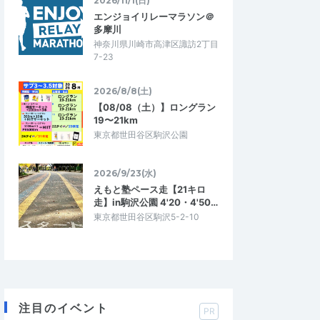
2026/11/1(日)
エンジョイリレーマラソン＠
多摩川
神奈川県川崎市高津区諏訪2丁目
7-23
2026/8/8(土)
【08/08（土）】ロングラン
19〜21km
東京都世田谷区駒沢公園
2026/9/23(水)
えもと塾ペース走【21キロ
走】in駒沢公園 4'20・4'50…
東京都世田谷区駒沢5-2-10
注目のイベント
PR