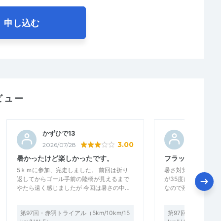
申し込む
ビュー
かずひで13
エロティ
3.00
2026/07/28
2026/07/2
暑かったけど楽しかったです。
フラットだけど日
5ｋｍに参加、完走しました。 前回は折り
暑さ対策、暑さに慣
返してからゴール手前の陸橋が見えるまで
が35度は暑すぎた 
やたら遠く感じましたが 今回は暑さの中…
なので残り距離もわ
第97回・赤羽トライアル（5km/10km/15
第97回・赤羽トライア