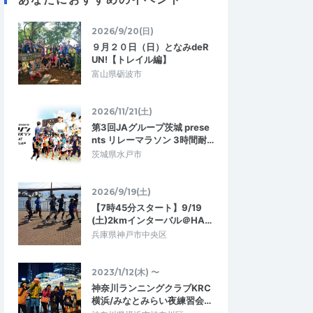
2026/9/20(日)
９月２０日（日）となみdeR
UN!【トレイル編】
富山県砺波市
2026/11/21(土)
第3回JAグループ茨城 prese
nts リレーマラソン 3時間耐…
茨城県水戸市
カセブン
yuyakato
2026/9/19(土)
4.33
4.33
7
2026/07/27
【7時45分スタート】9/19
(土)2kmインターバル＠HA…
陰がない
アットホームかつ丁寧な運営の大会
兵庫県神戸市中央区
れるための参加でした
北千住マラソンと同じ運営者の皆さんが、
コースは往復5kmを周回
とても熱心に温かく迎え入れてくださるア
かりやすくペース配…
ットホームな大会です。河川敷の道路を…
2023/1/12(木) 〜
神奈川ランニングクラブKRC
横浜/みなとみらい夜練習会…
ル（5km/10km/15
【レイト】第97回・赤羽トライアル（5k