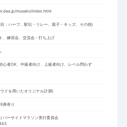
hi.daa.jp/musako/index.html
種目：ハーフ、駅伝・リレー、親子・キッズ、その他)
ト、練習会、交流会・打ち上げ
人
初心者OK、中級者向け、上級者向け、レベル問わず
ラウドを用いたオリジナル計測)
特典有り
リバーサイドマラソン実行委員会
443