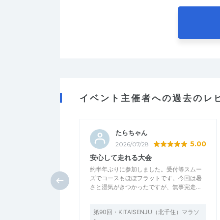
イベント主催者への過去のレ
たらちゃん
5.00
2026/07/28
安心して走れる大会
約半年ぶりに参加しました。受付等スムー
ズでコースもほぼフラットです。今回は暑
さと湿気がきつかったですが、無事完走…
第90回・KITA!SENJU（北千住）マラソ