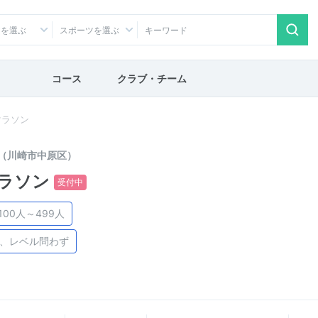
アを選ぶ
スポーツを選ぶ
コース
クラブ・チーム
マラソン
（川崎市中原区）
ラソン
受付中
100人～499人
け、レベル問わず