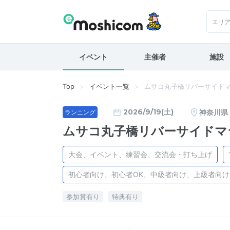
エリ
イベント
主催者
施設
Top
イベント一覧
ムサコ丸子橋リバーサイド
2026/9/19(土)
神奈川県
ランニング
ムサコ丸子橋リバーサイドマ
大会、イベント、練習会、交流会・打ち上げ
初心者向け、初心者OK、中級者向け、上級者向
参加賞有り
特典有り