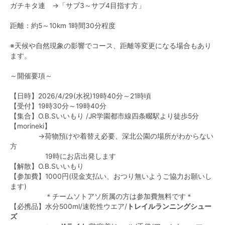
ガチキタ連 →「サブ3～サブ4目指す方」
距離：約5～10km 1時間30分程度
※天候や自然現象の影響でコース、距離等変更になる場合もあり
ます。
～開催要項～
【日時】2026/4/29(水祝)19時40分～21時頃
【受付】19時30分～19時40分
【集合】O.B.Sいいもり /JR学園都市線四条畷駅より徒歩5分
【morineki】
→荷物預けや着替え必要、深北公園の場所がわからない
方
19時にお店出発します
【解散】O.B.Sいいもり
【参加費】1000円(現金支払い、おつり無いようご協力お願いし
ます)
＊チームソトアソ所属の方は参加費無料です＊
【必携品】水分500ml/速乾性ウエア/
トレイルランニングシュー
ズ