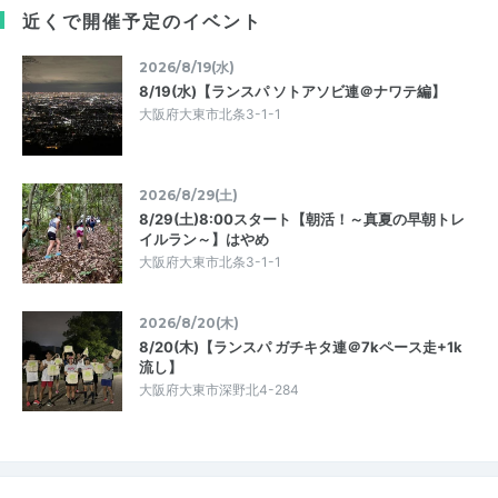
近くで開催予定のイベント
2026/8/19(水)
8/19(水)【ランスパ ソトアソビ連＠ナワテ編】
大阪府大東市北条3-1-1
2026/8/29(土)
8/29(土)8:00スタート【朝活！～真夏の早朝トレ
イルラン～】はやめ
大阪府大東市北条3-1-1
2026/8/20(木)
8/20(木)【ランスパ ガチキタ連＠7kペース走+1k
流し】
大阪府大東市深野北4-284