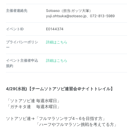
主催者連絡先
Sotoaso（担当:ガッツ大塚）
yuji.ohtsuka@sotoaso.jp、072-813-5989
イベントID
E0144374
プライバシーポリシ
詳細はこちら
ー
イベント主催者申込
詳細はこちら
規約
4/29(水祝)【チームソトアソビ連習会＠ナイトトレイル】
「ソトアソビ連 毎週水曜日」
「ガチキタ連 毎週木曜日」
ソトアソビ連→「フルマラソンサブ4～6を目指す方」
「ハーフやフルマラソン挑戦を考えてる方」