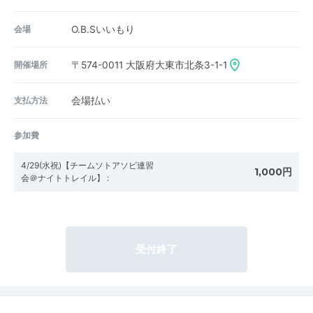
会場
O.B.Sいいもり
開催場所
〒574-0011
大阪府大東市北条3-1-1
支払方法
会場払い
参加費
4/29(水祝)【チームソトアソビ連習
1,000円
会＠ナイトトレイル】
:
受付終了