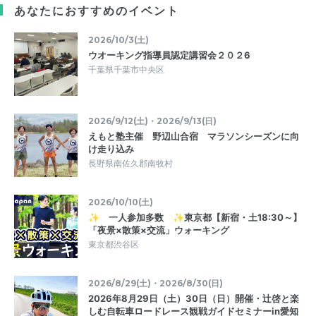
あなたにおすすめのイベント
2026/10/3(土)
ウオーキング指導員認定講習会２０２6
千葉県千葉市中央区
2026/9/12(土)・2026/9/13(日)
えもと塾主催 野辺山合宿 マラソンシーズンに向
け走り込み
長野県南佐久郡南牧村
2026/10/10(土)
✨ 一人参加多数 ✨東京都【新宿・土18:30～】
「夜景×散策×交流」ウォーキング
東京都渋谷区
2026/8/29(土)・2026/8/30(日)
2026年8月29日（土）30日（日）開催・辻啓と楽
しむ自転車ロードレース観戦ガイドセミナーin愛知