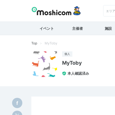
エリ
イベント
主催者
施設
Top
MyToby
個人
MyToby
本人確認済み